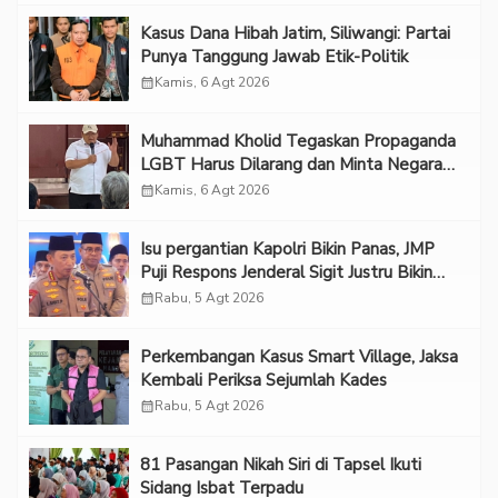
Kasus Dana Hibah Jatim, Siliwangi: Partai
Punya Tanggung Jawab Etik-Politik
calendar_month
Kamis, 6 Agt 2026
Muhammad Kholid Tegaskan Propaganda
LGBT Harus Dilarang dan Minta Negara
Melindungi Korban
calendar_month
Kamis, 6 Agt 2026
Isu pergantian Kapolri Bikin Panas, JMP
Puji Respons Jenderal Sigit Justru Bikin
“Adem”
calendar_month
Rabu, 5 Agt 2026
Perkembangan Kasus Smart Village, Jaksa
Kembali Periksa Sejumlah Kades
calendar_month
Rabu, 5 Agt 2026
81 Pasangan Nikah Siri di Tapsel Ikuti
Sidang Isbat Terpadu