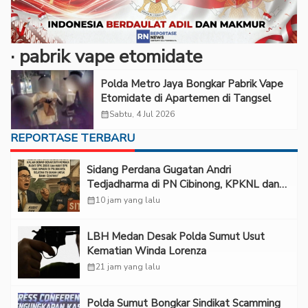
· ‎pabrik vape etomidate
Polda Metro Jaya Bongkar Pabrik Vape
Etomidate di Apartemen di Tangsel
calendar_month
Sabtu, 4 Jul 2026
REPORTASE TERBARU
Sidang Perdana Gugatan Andri
Tedjadharma di PN Cibinong, KPKNL dan
PUPN Mangkir
calendar_month
10 jam yang lalu
LBH Medan Desak Polda Sumut Usut
Kematian Winda Lorenza
calendar_month
21 jam yang lalu
Polda Sumut Bongkar Sindikat Scamming