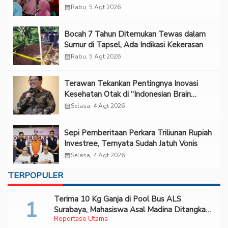
calendar_month
Rabu, 5 Agt 2026
Bocah 7 Tahun Ditemukan Tewas dalam
Sumur di Tapsel, Ada Indikasi Kekerasan
calendar_month
Rabu, 5 Agt 2026
Terawan Tekankan Pentingnya Inovasi
Kesehatan Otak di “Indonesian Brain
Forum 2026 UPN Veteran Jakarta”
calendar_month
Selasa, 4 Agt 2026
Sepi Pemberitaan Perkara Triliunan Rupiah
Investree, Ternyata Sudah Jatuh Vonis
calendar_month
Selasa, 4 Agt 2026
TERPOPULER
Terima 10 Kg Ganja di Pool Bus ALS
Surabaya, Mahasiswa Asal Madina Ditangkap
Reportase Utama
Bareskrim