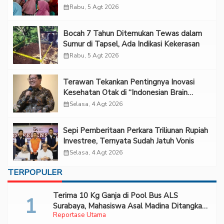
calendar_month
Rabu, 5 Agt 2026
Bocah 7 Tahun Ditemukan Tewas dalam
Sumur di Tapsel, Ada Indikasi Kekerasan
calendar_month
Rabu, 5 Agt 2026
Terawan Tekankan Pentingnya Inovasi
Kesehatan Otak di “Indonesian Brain
Forum 2026 UPN Veteran Jakarta”
calendar_month
Selasa, 4 Agt 2026
Sepi Pemberitaan Perkara Triliunan Rupiah
Investree, Ternyata Sudah Jatuh Vonis
calendar_month
Selasa, 4 Agt 2026
TERPOPULER
Terima 10 Kg Ganja di Pool Bus ALS
Surabaya, Mahasiswa Asal Madina Ditangkap
Reportase Utama
Bareskrim