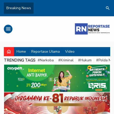
search
Breaking News
menu
home
Home
Reportase Utama
Video
TRENDING TAGS
#Narkoba
#Kriminal
#Hukum
#Polda Met