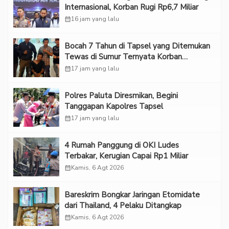
Internasional, Korban Rugi Rp6,7 Miliar
calendar_month
16 jam yang lalu
Bocah 7 Tahun di Tapsel yang Ditemukan
Tewas di Sumur Ternyata Korban
Kekerasan Seksual
calendar_month
17 jam yang lalu
Polres Paluta Diresmikan, Begini
Tanggapan Kapolres Tapsel
calendar_month
17 jam yang lalu
‎4 Rumah Panggung di OKI Ludes
Terbakar, Kerugian Capai Rp1 Miliar
calendar_month
Kamis, 6 Agt 2026
Bareskrim Bongkar Jaringan Etomidate
dari Thailand, 4 Pelaku Ditangkap
calendar_month
Kamis, 6 Agt 2026