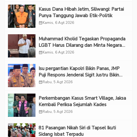
Kasus Dana Hibah Jatim, Siliwangi: Partai
Punya Tanggung Jawab Etik-Politik
calendar_month
Kamis, 6 Agt 2026
Muhammad Kholid Tegaskan Propaganda
LGBT Harus Dilarang dan Minta Negara
Melindungi Korban
calendar_month
Kamis, 6 Agt 2026
Isu pergantian Kapolri Bikin Panas, JMP
Puji Respons Jenderal Sigit Justru Bikin
“Adem”
calendar_month
Rabu, 5 Agt 2026
Perkembangan Kasus Smart Village, Jaksa
Kembali Periksa Sejumlah Kades
calendar_month
Rabu, 5 Agt 2026
81 Pasangan Nikah Siri di Tapsel Ikuti
Sidang Isbat Terpadu