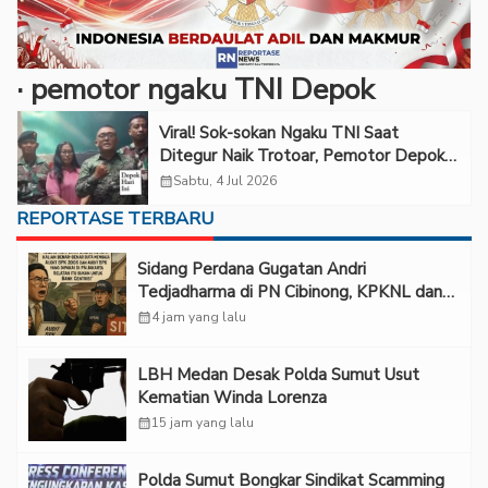
· ‎pemotor ngaku TNI Depok
Viral! Sok-sokan Ngaku TNI Saat
Ditegur Naik Trotoar, Pemotor Depok
Ternyata Karyawan Swasta
calendar_month
Sabtu, 4 Jul 2026
REPORTASE TERBARU
Sidang Perdana Gugatan Andri
Tedjadharma di PN Cibinong, KPKNL dan
PUPN Mangkir
calendar_month
4 jam yang lalu
LBH Medan Desak Polda Sumut Usut
Kematian Winda Lorenza
calendar_month
15 jam yang lalu
Polda Sumut Bongkar Sindikat Scamming