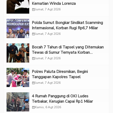
Kematian Winda Lorenza
calendar_month
Jumat, 7 Agt 2026
Polda Sumut Bongkar Sindikat Scamming
Internasional, Korban Rugi Rp6,7 Miliar
calendar_month
Jumat, 7 Agt 2026
Bocah 7 Tahun di Tapsel yang Ditemukan
Tewas di Sumur Ternyata Korban
Kekerasan Seksual
calendar_month
Jumat, 7 Agt 2026
Polres Paluta Diresmikan, Begini
Tanggapan Kapolres Tapsel
calendar_month
Jumat, 7 Agt 2026
‎4 Rumah Panggung di OKI Ludes
Terbakar, Kerugian Capai Rp1 Miliar
calendar_month
Kamis, 6 Agt 2026