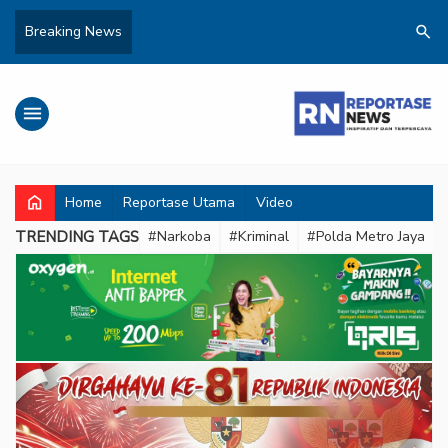
search
Breaking News
menu
home
Home
Reportase Utama
Video
TRENDING TAGS
#Narkoba
#Kriminal
#Polda Metro Jaya