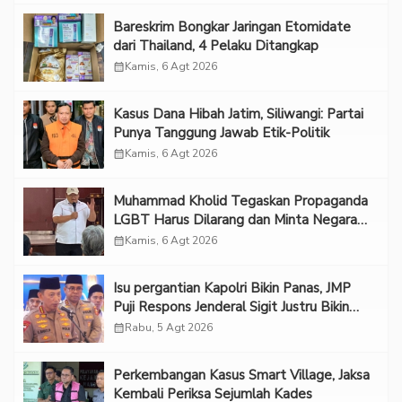
Bareskrim Bongkar Jaringan Etomidate
dari Thailand, 4 Pelaku Ditangkap
calendar_month
Kamis, 6 Agt 2026
Kasus Dana Hibah Jatim, Siliwangi: Partai
Punya Tanggung Jawab Etik-Politik
calendar_month
Kamis, 6 Agt 2026
Muhammad Kholid Tegaskan Propaganda
LGBT Harus Dilarang dan Minta Negara
Melindungi Korban
calendar_month
Kamis, 6 Agt 2026
Isu pergantian Kapolri Bikin Panas, JMP
Puji Respons Jenderal Sigit Justru Bikin
“Adem”
calendar_month
Rabu, 5 Agt 2026
Perkembangan Kasus Smart Village, Jaksa
Kembali Periksa Sejumlah Kades