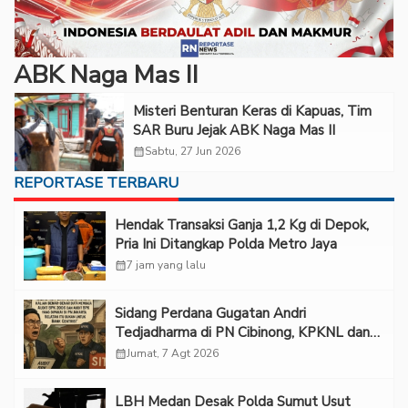
ABK Naga Mas II
Misteri Benturan Keras di Kapuas, Tim
SAR Buru Jejak ABK Naga Mas II
calendar_month
Sabtu, 27 Jun 2026
REPORTASE TERBARU
Hendak Transaksi Ganja 1,2 Kg di Depok,
Pria Ini Ditangkap Polda Metro Jaya
calendar_month
7 jam yang lalu
Sidang Perdana Gugatan Andri
Tedjadharma di PN Cibinong, KPKNL dan
PUPN Mangkir
calendar_month
Jumat, 7 Agt 2026
LBH Medan Desak Polda Sumut Usut