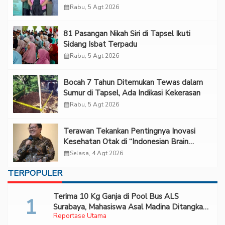
calendar_month
Rabu, 5 Agt 2026
81 Pasangan Nikah Siri di Tapsel Ikuti
Sidang Isbat Terpadu
calendar_month
Rabu, 5 Agt 2026
Bocah 7 Tahun Ditemukan Tewas dalam
Sumur di Tapsel, Ada Indikasi Kekerasan
calendar_month
Rabu, 5 Agt 2026
Terawan Tekankan Pentingnya Inovasi
Kesehatan Otak di “Indonesian Brain
Forum 2026 UPN Veteran Jakarta”
calendar_month
Selasa, 4 Agt 2026
TERPOPULER
Terima 10 Kg Ganja di Pool Bus ALS
Surabaya, Mahasiswa Asal Madina Ditangkap
Reportase Utama
Bareskrim