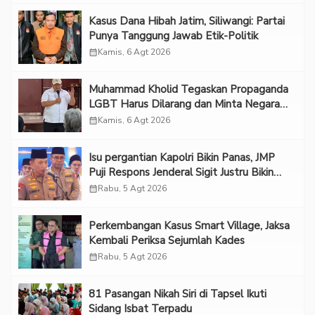
Kasus Dana Hibah Jatim, Siliwangi: Partai
Punya Tanggung Jawab Etik-Politik
calendar_month
Kamis, 6 Agt 2026
Muhammad Kholid Tegaskan Propaganda
LGBT Harus Dilarang dan Minta Negara
Melindungi Korban
calendar_month
Kamis, 6 Agt 2026
Isu pergantian Kapolri Bikin Panas, JMP
Puji Respons Jenderal Sigit Justru Bikin
“Adem”
calendar_month
Rabu, 5 Agt 2026
Perkembangan Kasus Smart Village, Jaksa
Kembali Periksa Sejumlah Kades
calendar_month
Rabu, 5 Agt 2026
81 Pasangan Nikah Siri di Tapsel Ikuti
Sidang Isbat Terpadu