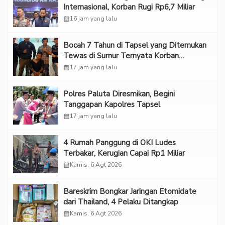
Internasional, Korban Rugi Rp6,7 Miliar
calendar_month
16 jam yang lalu
Bocah 7 Tahun di Tapsel yang Ditemukan
Tewas di Sumur Ternyata Korban
Kekerasan Seksual
calendar_month
17 jam yang lalu
Polres Paluta Diresmikan, Begini
Tanggapan Kapolres Tapsel
calendar_month
17 jam yang lalu
‎4 Rumah Panggung di OKI Ludes
Terbakar, Kerugian Capai Rp1 Miliar
calendar_month
Kamis, 6 Agt 2026
Bareskrim Bongkar Jaringan Etomidate
dari Thailand, 4 Pelaku Ditangkap
calendar_month
Kamis, 6 Agt 2026