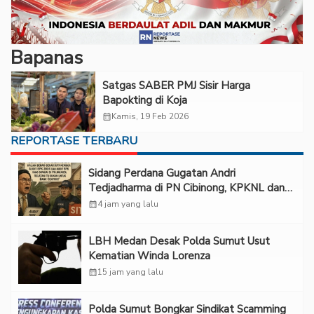
Bapanas
‎Satgas SABER PMJ Sisir Harga
Bapokting di Koja
calendar_month
Kamis, 19 Feb 2026
REPORTASE TERBARU
Sidang Perdana Gugatan Andri
Tedjadharma di PN Cibinong, KPKNL dan
PUPN Mangkir
calendar_month
4 jam yang lalu
LBH Medan Desak Polda Sumut Usut
Kematian Winda Lorenza
calendar_month
15 jam yang lalu
Polda Sumut Bongkar Sindikat Scamming