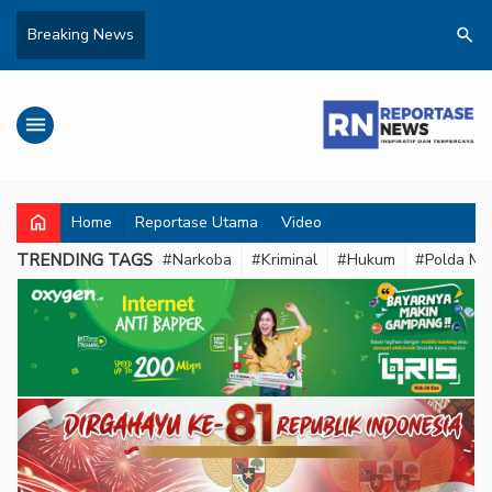
search
Breaking News
menu
home
Home
Reportase Utama
Video
TRENDING TAGS
#Narkoba
#Kriminal
#Hukum
#Polda Met