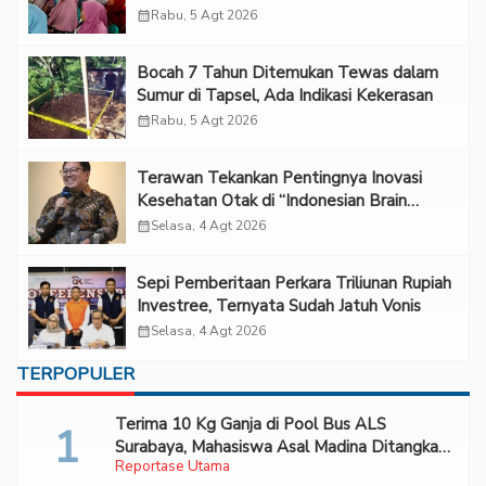
calendar_month
Rabu, 5 Agt 2026
Bocah 7 Tahun Ditemukan Tewas dalam
Sumur di Tapsel, Ada Indikasi Kekerasan
calendar_month
Rabu, 5 Agt 2026
Terawan Tekankan Pentingnya Inovasi
Kesehatan Otak di “Indonesian Brain
Forum 2026 UPN Veteran Jakarta”
calendar_month
Selasa, 4 Agt 2026
Sepi Pemberitaan Perkara Triliunan Rupiah
Investree, Ternyata Sudah Jatuh Vonis
calendar_month
Selasa, 4 Agt 2026
TERPOPULER
Terima 10 Kg Ganja di Pool Bus ALS
Surabaya, Mahasiswa Asal Madina Ditangkap
Reportase Utama
Bareskrim