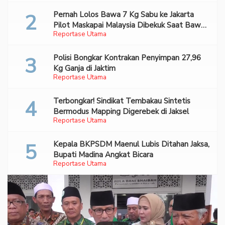
Pernah Lolos Bawa 7 Kg Sabu ke Jakarta
Pilot Maskapai Malaysia Dibekuk Saat Bawa
Reportase Utama
70 Ribu Pil Ekstasi Di Bandara Soetta
Polisi Bongkar Kontrakan Penyimpan 27,96
Kg Ganja di Jaktim
Reportase Utama
Terbongkar! Sindikat Tembakau Sintetis
Bermodus Mapping Digerebek di Jaksel
Reportase Utama
Kepala BKPSDM Maenul Lubis Ditahan Jaksa,
Bupati Madina Angkat Bicara
Reportase Utama