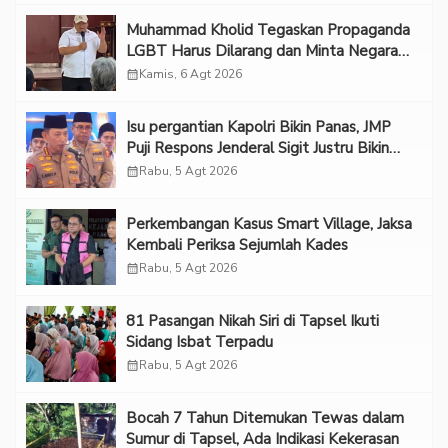
Muhammad Kholid Tegaskan Propaganda
LGBT Harus Dilarang dan Minta Negara
Melindungi Korban
calendar_month
Kamis, 6 Agt 2026
Isu pergantian Kapolri Bikin Panas, JMP
Puji Respons Jenderal Sigit Justru Bikin
“Adem”
calendar_month
Rabu, 5 Agt 2026
Perkembangan Kasus Smart Village, Jaksa
Kembali Periksa Sejumlah Kades
calendar_month
Rabu, 5 Agt 2026
81 Pasangan Nikah Siri di Tapsel Ikuti
Sidang Isbat Terpadu
calendar_month
Rabu, 5 Agt 2026
Bocah 7 Tahun Ditemukan Tewas dalam
Sumur di Tapsel, Ada Indikasi Kekerasan