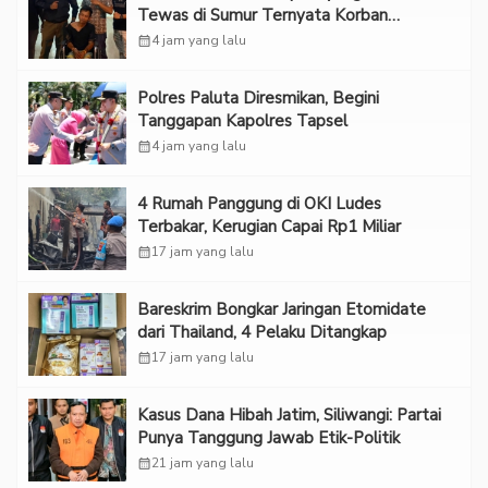
Tewas di Sumur Ternyata Korban
Kekerasan Seksual
calendar_month
4 jam yang lalu
Polres Paluta Diresmikan, Begini
Tanggapan Kapolres Tapsel
calendar_month
4 jam yang lalu
‎4 Rumah Panggung di OKI Ludes
Terbakar, Kerugian Capai Rp1 Miliar
calendar_month
17 jam yang lalu
Bareskrim Bongkar Jaringan Etomidate
dari Thailand, 4 Pelaku Ditangkap
calendar_month
17 jam yang lalu
Kasus Dana Hibah Jatim, Siliwangi: Partai
Punya Tanggung Jawab Etik-Politik
calendar_month
21 jam yang lalu