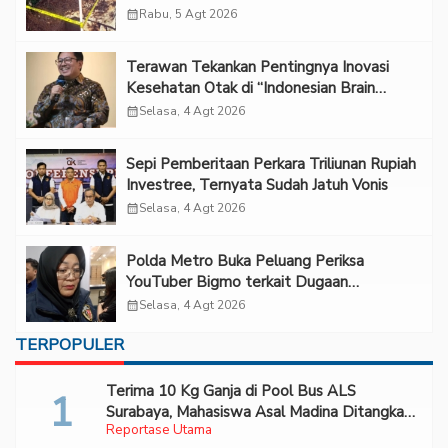
calendar_month
Rabu, 5 Agt 2026
Terawan Tekankan Pentingnya Inovasi
Kesehatan Otak di “Indonesian Brain
Forum 2026 UPN Veteran Jakarta”
calendar_month
Selasa, 4 Agt 2026
Sepi Pemberitaan Perkara Triliunan Rupiah
Investree, Ternyata Sudah Jatuh Vonis
calendar_month
Selasa, 4 Agt 2026
Polda Metro Buka Peluang Periksa
YouTuber Bigmo terkait Dugaan
Eksploitasi Anak
calendar_month
Selasa, 4 Agt 2026
TERPOPULER
Terima 10 Kg Ganja di Pool Bus ALS
Surabaya, Mahasiswa Asal Madina Ditangkap
Reportase Utama
Bareskrim