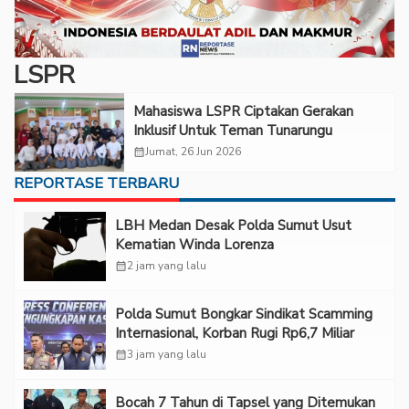
LSPR
Mahasiswa LSPR Ciptakan Gerakan
Inklusif Untuk Teman Tunarungu
calendar_month
Jumat, 26 Jun 2026
REPORTASE TERBARU
LBH Medan Desak Polda Sumut Usut
Kematian Winda Lorenza
calendar_month
2 jam yang lalu
Polda Sumut Bongkar Sindikat Scamming
Internasional, Korban Rugi Rp6,7 Miliar
calendar_month
3 jam yang lalu
Bocah 7 Tahun di Tapsel yang Ditemukan