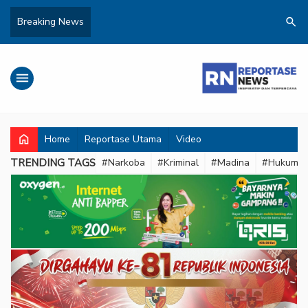
search
Breaking News
menu
home
Home
Reportase Utama
Video
TRENDING TAGS
#Narkoba
#Kriminal
#Madina
#Hukum