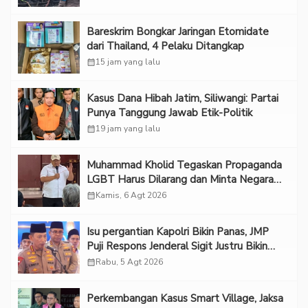
Bareskrim Bongkar Jaringan Etomidate
dari Thailand, 4 Pelaku Ditangkap
calendar_month
15 jam yang lalu
Kasus Dana Hibah Jatim, Siliwangi: Partai
Punya Tanggung Jawab Etik-Politik
calendar_month
19 jam yang lalu
Muhammad Kholid Tegaskan Propaganda
LGBT Harus Dilarang dan Minta Negara
Melindungi Korban
calendar_month
Kamis, 6 Agt 2026
Isu pergantian Kapolri Bikin Panas, JMP
Puji Respons Jenderal Sigit Justru Bikin
“Adem”
calendar_month
Rabu, 5 Agt 2026
Perkembangan Kasus Smart Village, Jaksa