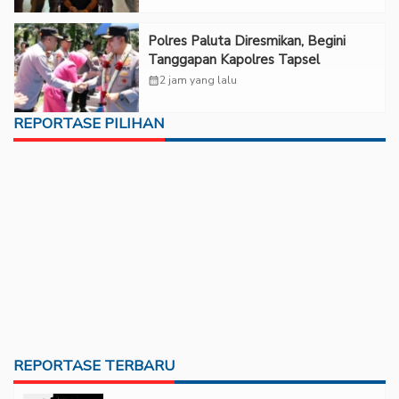
Polres Paluta Diresmikan, Begini
Tanggapan Kapolres Tapsel
calendar_month
2 jam yang lalu
REPORTASE PILIHAN
REPORTASE TERBARU