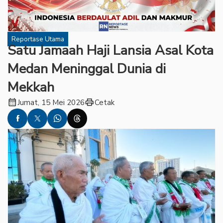
Reportase Utama
Satu Jamaah Haji Lansia Asal Kota
Medan Meninggal Dunia di
Mekkah
calendar_month
print
Jumat, 15 Mei 2026
Cetak