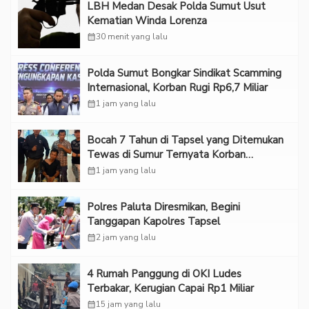
LBH Medan Desak Polda Sumut Usut
Kematian Winda Lorenza
calendar_month
30 menit yang lalu
Polda Sumut Bongkar Sindikat Scamming
Internasional, Korban Rugi Rp6,7 Miliar
calendar_month
1 jam yang lalu
Bocah 7 Tahun di Tapsel yang Ditemukan
Tewas di Sumur Ternyata Korban
Kekerasan Seksual
calendar_month
1 jam yang lalu
Polres Paluta Diresmikan, Begini
Tanggapan Kapolres Tapsel
calendar_month
2 jam yang lalu
‎4 Rumah Panggung di OKI Ludes
Terbakar, Kerugian Capai Rp1 Miliar
calendar_month
15 jam yang lalu