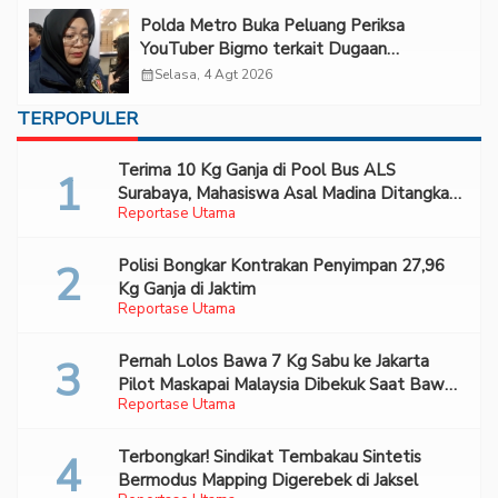
Polda Metro Buka Peluang Periksa
YouTuber Bigmo terkait Dugaan
Eksploitasi Anak
calendar_month
Selasa, 4 Agt 2026
TERPOPULER
Terima 10 Kg Ganja di Pool Bus ALS
Surabaya, Mahasiswa Asal Madina Ditangkap
Reportase Utama
Bareskrim
Polisi Bongkar Kontrakan Penyimpan 27,96
Kg Ganja di Jaktim
Reportase Utama
Pernah Lolos Bawa 7 Kg Sabu ke Jakarta
Pilot Maskapai Malaysia Dibekuk Saat Bawa
Reportase Utama
70 Ribu Pil Ekstasi Di Bandara Soetta
Terbongkar! Sindikat Tembakau Sintetis
Bermodus Mapping Digerebek di Jaksel