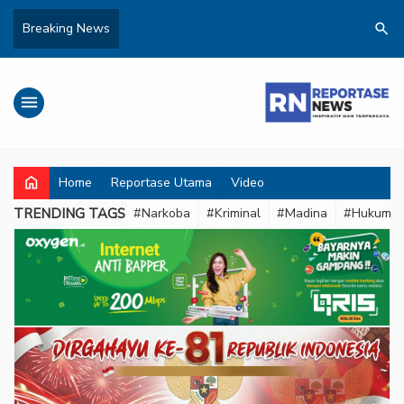
search
Breaking News
menu
home
Home
Reportase Utama
Video
TRENDING TAGS
#Narkoba
#Kriminal
#Madina
#Hukum