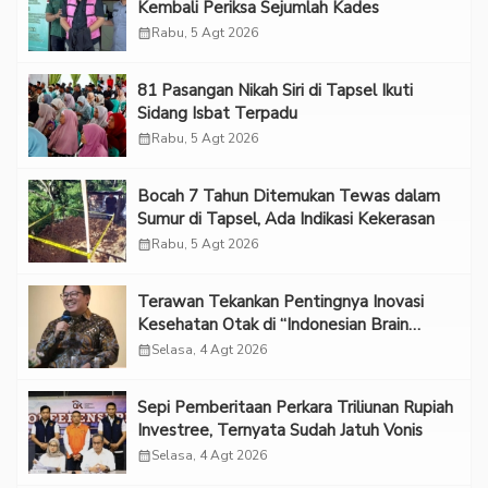
Kembali Periksa Sejumlah Kades
calendar_month
Rabu, 5 Agt 2026
81 Pasangan Nikah Siri di Tapsel Ikuti
Sidang Isbat Terpadu
calendar_month
Rabu, 5 Agt 2026
Bocah 7 Tahun Ditemukan Tewas dalam
Sumur di Tapsel, Ada Indikasi Kekerasan
calendar_month
Rabu, 5 Agt 2026
Terawan Tekankan Pentingnya Inovasi
Kesehatan Otak di “Indonesian Brain
Forum 2026 UPN Veteran Jakarta”
calendar_month
Selasa, 4 Agt 2026
Sepi Pemberitaan Perkara Triliunan Rupiah
Investree, Ternyata Sudah Jatuh Vonis
calendar_month
Selasa, 4 Agt 2026