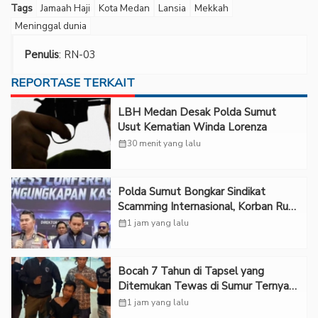
Tags
Jamaah Haji
Kota Medan
Lansia
Mekkah
Meninggal dunia
Penulis
: RN-03
REPORTASE TERKAIT
LBH Medan Desak Polda Sumut
Usut Kematian Winda Lorenza
calendar_month
30 menit yang lalu
Polda Sumut Bongkar Sindikat
Scamming Internasional, Korban Rugi
Rp6,7 Miliar
calendar_month
1 jam yang lalu
Bocah 7 Tahun di Tapsel yang
Ditemukan Tewas di Sumur Ternyata
Korban Kekerasan Seksual
calendar_month
1 jam yang lalu