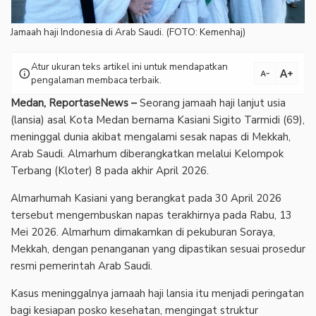
Jamaah haji Indonesia di Arab Saudi. (FOTO: Kemenhaj)
Atur ukuran teks artikel ini untuk mendapatkan
text_increase
info
text_decrease
pengalaman membaca terbaik.
Medan, ReportaseNews –
Seorang jamaah haji lanjut usia
(lansia) asal Kota Medan bernama Kasiani Sigito Tarmidi (69),
meninggal dunia akibat mengalami sesak napas di Mekkah,
Arab Saudi. Almarhum diberangkatkan melalui Kelompok
Terbang (Kloter) 8 pada akhir April 2026.
Almarhumah Kasiani yang berangkat pada 30 April 2026
tersebut mengembuskan napas terakhirnya pada Rabu, 13
Mei 2026. Almarhum dimakamkan di pekuburan Soraya,
Mekkah, dengan penanganan yang dipastikan sesuai prosedur
resmi pemerintah Arab Saudi.
Kasus meninggalnya jamaah haji lansia itu menjadi peringatan
bagi kesiapan posko kesehatan, mengingat struktur