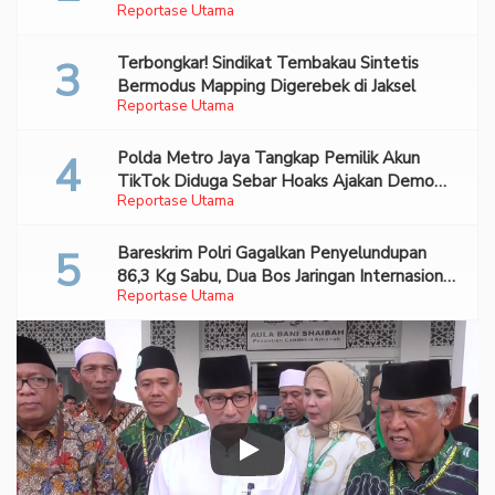
Reportase Utama
Terbongkar! Sindikat Tembakau Sintetis
Bermodus Mapping Digerebek di Jaksel
Reportase Utama
Polda Metro Jaya Tangkap Pemilik Akun
TikTok Diduga Sebar Hoaks Ajakan Demo
Reportase Utama
Turunkan Prabowo-Gibran
Bareskrim Polri Gagalkan Penyelundupan
86,3 Kg Sabu, Dua Bos Jaringan Internasional
Reportase Utama
Diburu