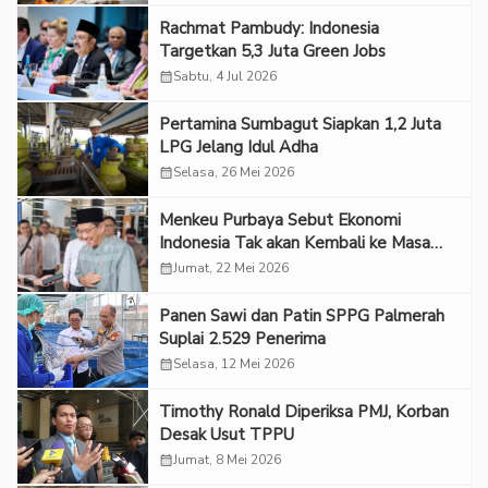
Rachmat Pambudy: Indonesia
Targetkan 5,3 Juta Green Jobs
calendar_month
Sabtu, 4 Jul 2026
Pertamina Sumbagut Siapkan 1,2 Juta
LPG Jelang Idul Adha
calendar_month
Selasa, 26 Mei 2026
Menkeu Purbaya Sebut Ekonomi
Indonesia Tak akan Kembali ke Masa
Krisis 1998
calendar_month
Jumat, 22 Mei 2026
Panen Sawi dan Patin SPPG Palmerah
Suplai 2.529 Penerima
calendar_month
Selasa, 12 Mei 2026
Timothy Ronald Diperiksa PMJ, Korban
Desak Usut TPPU
calendar_month
Jumat, 8 Mei 2026