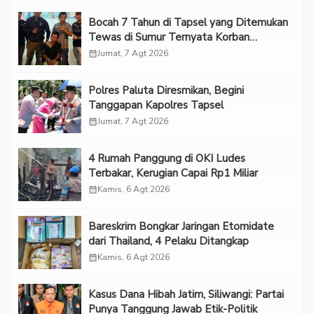
Bocah 7 Tahun di Tapsel yang Ditemukan
Tewas di Sumur Ternyata Korban
Kekerasan Seksual
calendar_month
Jumat, 7 Agt 2026
Polres Paluta Diresmikan, Begini
Tanggapan Kapolres Tapsel
calendar_month
Jumat, 7 Agt 2026
‎4 Rumah Panggung di OKI Ludes
Terbakar, Kerugian Capai Rp1 Miliar
calendar_month
Kamis, 6 Agt 2026
Bareskrim Bongkar Jaringan Etomidate
dari Thailand, 4 Pelaku Ditangkap
calendar_month
Kamis, 6 Agt 2026
Kasus Dana Hibah Jatim, Siliwangi: Partai
Punya Tanggung Jawab Etik-Politik