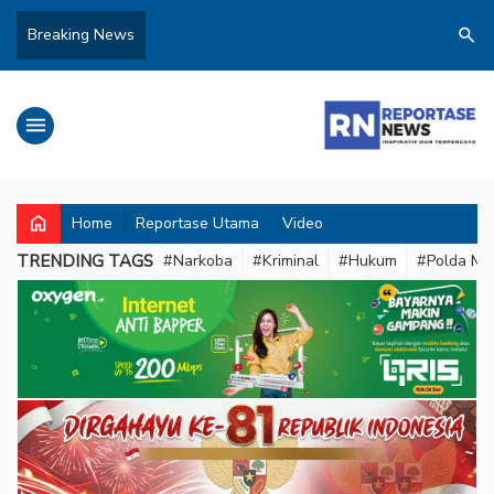
search
Breaking News
menu
home
Home
Reportase Utama
Video
TRENDING TAGS
#Narkoba
#Kriminal
#Hukum
#Polda Met