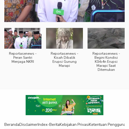
Reportasenews -
Reportasenews -
Reportasenews -
Peran Santri
Kisah Dibalik
Begini Kondisi
Menjaga NKRI
Erupsi Gunung
K0rb4n Erupsi
Marapi
Marapi Saat
Ditemukan
Beranda
Disclaimer
Index-Berita
Kebijakan Privasi
Ketentuan Pengguna
K