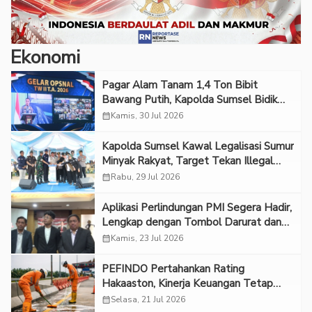
Ekonomi
Pagar Alam Tanam 1,4 Ton Bibit
Bawang Putih, Kapolda Sumsel Bidik
Jadi Sentra Produksi
calendar_month
Kamis, 30 Jul 2026
Kapolda Sumsel Kawal Legalisasi Sumur
Minyak Rakyat, Target Tekan Illegal
Drilling
calendar_month
Rabu, 29 Jul 2026
Aplikasi Perlindungan PMI Segera Hadir,
Lengkap dengan Tombol Darurat dan
Bantuan Hukum
calendar_month
Kamis, 23 Jul 2026
PEFINDO Pertahankan Rating
Hakaaston, Kinerja Keuangan Tetap
Solid
calendar_month
Selasa, 21 Jul 2026