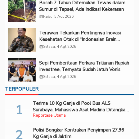
Bocah 7 Tahun Ditemukan Tewas dalam
Sumur di Tapsel, Ada Indikasi Kekerasan
calendar_month
Rabu, 5 Agt 2026
Terawan Tekankan Pentingnya Inovasi
Kesehatan Otak di “Indonesian Brain
Forum 2026 UPN Veteran Jakarta”
calendar_month
Selasa, 4 Agt 2026
Sepi Pemberitaan Perkara Triliunan Rupiah
Investree, Ternyata Sudah Jatuh Vonis
calendar_month
Selasa, 4 Agt 2026
TERPOPULER
Terima 10 Kg Ganja di Pool Bus ALS
Surabaya, Mahasiswa Asal Madina Ditangkap
Reportase Utama
Bareskrim
Polisi Bongkar Kontrakan Penyimpan 27,96
Kg Ganja di Jaktim