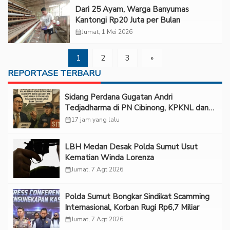
Dari 25 Ayam, Warga Banyumas
Kantongi Rp20 Juta per Bulan
calendar_month
Jumat, 1 Mei 2026
1
2
3
»
REPORTASE TERBARU
Sidang Perdana Gugatan Andri
Tedjadharma di PN Cibinong, KPKNL dan
PUPN Mangkir
calendar_month
17 jam yang lalu
LBH Medan Desak Polda Sumut Usut
Kematian Winda Lorenza
calendar_month
Jumat, 7 Agt 2026
Polda Sumut Bongkar Sindikat Scamming
Internasional, Korban Rugi Rp6,7 Miliar
calendar_month
Jumat, 7 Agt 2026