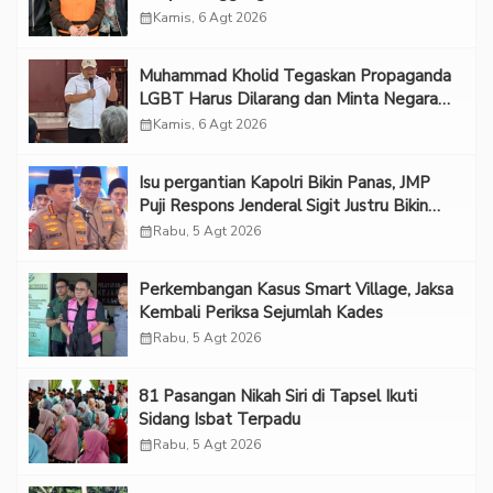
calendar_month
Kamis, 6 Agt 2026
Muhammad Kholid Tegaskan Propaganda
LGBT Harus Dilarang dan Minta Negara
Melindungi Korban
calendar_month
Kamis, 6 Agt 2026
Isu pergantian Kapolri Bikin Panas, JMP
Puji Respons Jenderal Sigit Justru Bikin
“Adem”
calendar_month
Rabu, 5 Agt 2026
Perkembangan Kasus Smart Village, Jaksa
Kembali Periksa Sejumlah Kades
calendar_month
Rabu, 5 Agt 2026
81 Pasangan Nikah Siri di Tapsel Ikuti
Sidang Isbat Terpadu
calendar_month
Rabu, 5 Agt 2026