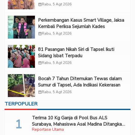
“Adem”
calendar_month
Rabu, 5 Agt 2026
Perkembangan Kasus Smart Village, Jaksa
Kembali Periksa Sejumlah Kades
calendar_month
Rabu, 5 Agt 2026
81 Pasangan Nikah Siri di Tapsel Ikuti
Sidang Isbat Terpadu
calendar_month
Rabu, 5 Agt 2026
Bocah 7 Tahun Ditemukan Tewas dalam
Sumur di Tapsel, Ada Indikasi Kekerasan
calendar_month
Rabu, 5 Agt 2026
TERPOPULER
Terima 10 Kg Ganja di Pool Bus ALS
Surabaya, Mahasiswa Asal Madina Ditangkap
Reportase Utama
Bareskrim