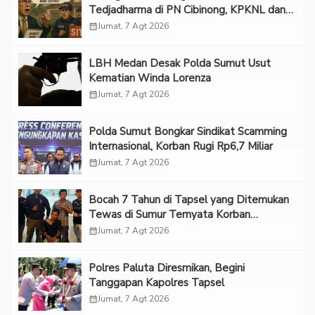
Tedjadharma di PN Cibinong, KPKNL dan
PUPN Mangkir
calendar_month
Jumat, 7 Agt 2026
LBH Medan Desak Polda Sumut Usut
Kematian Winda Lorenza
calendar_month
Jumat, 7 Agt 2026
Polda Sumut Bongkar Sindikat Scamming
Internasional, Korban Rugi Rp6,7 Miliar
calendar_month
Jumat, 7 Agt 2026
Bocah 7 Tahun di Tapsel yang Ditemukan
Tewas di Sumur Ternyata Korban
Kekerasan Seksual
calendar_month
Jumat, 7 Agt 2026
Polres Paluta Diresmikan, Begini
Tanggapan Kapolres Tapsel
calendar_month
Jumat, 7 Agt 2026