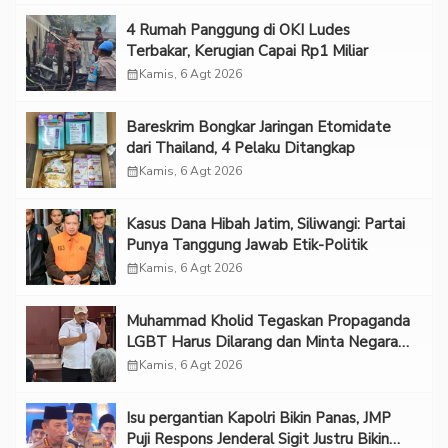
‎4 Rumah Panggung di OKI Ludes
Terbakar, Kerugian Capai Rp1 Miliar
calendar_month
Kamis, 6 Agt 2026
Bareskrim Bongkar Jaringan Etomidate
dari Thailand, 4 Pelaku Ditangkap
calendar_month
Kamis, 6 Agt 2026
Kasus Dana Hibah Jatim, Siliwangi: Partai
Punya Tanggung Jawab Etik-Politik
calendar_month
Kamis, 6 Agt 2026
Muhammad Kholid Tegaskan Propaganda
LGBT Harus Dilarang dan Minta Negara
Melindungi Korban
calendar_month
Kamis, 6 Agt 2026
Isu pergantian Kapolri Bikin Panas, JMP
Puji Respons Jenderal Sigit Justru Bikin