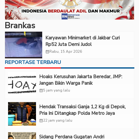
Brankas
Karyawan Minimarket di Jakbar Curi
Rp52 Juta Demi Judol
calendar_month
Rabu, 15 Apr 2026
REPORTASE TERBARU
Hoaks Kerusuhan Jakarta Beredar, JMP:
Jangan Bikin Warga Panik
calendar_month
5 jam yang lalu
Hendak Transaksi Ganja 1,2 Kg di Depok,
Pria Ini Ditangkap Polda Metro Jaya
calendar_month
22 jam yang lalu
Sidang Perdana Gugatan Andri