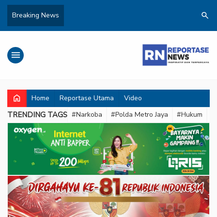
search
Breaking News
menu
home
Home
Reportase Utama
Video
TRENDING TAGS
#Narkoba
#Polda Metro Jaya
#Hukum
#