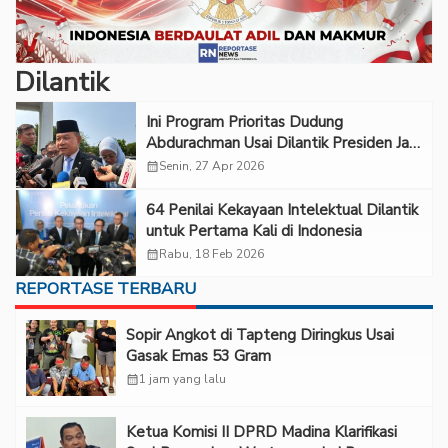
Dilantik
Ini Program Prioritas Dudung
Abdurachman Usai Dilantik Presiden Jadi
Kepala KSP
calendar_month
Senin, 27 Apr 2026
64 Penilai Kekayaan Intelektual Dilantik
untuk Pertama Kali di Indonesia
calendar_month
Rabu, 18 Feb 2026
REPORTASE TERBARU
Sopir Angkot di Tapteng Diringkus Usai
Gasak Emas 53 Gram
calendar_month
1 jam yang lalu
Ketua Komisi II DPRD Madina Klarifikasi