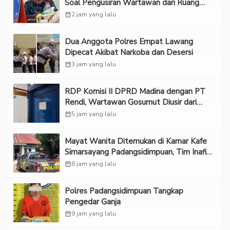
Soal Pengusiran Wartawan dari Ruang
RDP
calendar_month
2 jam yang lalu
Dua Anggota Polres Empat Lawang
Dipecat Akibat Narkoba dan Desersi
calendar_month
3 jam yang lalu
RDP Komisi II DPRD Madina dengan PT
Rendi, Wartawan Gosumut Diusir dari
Ruangan
calendar_month
5 jam yang lalu
Mayat Wanita Ditemukan di Kamar Kafe
Simarsayang Padangsidimpuan, Tim Inafis
Diterjunkan
calendar_month
8 jam yang lalu
Polres Padangsidimpuan Tangkap
Pengedar Ganja
calendar_month
9 jam yang lalu