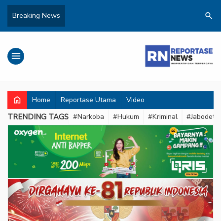
search
Breaking News
menu
home
Home
Reportase Utama
Video
TRENDING TAGS
#Narkoba
#Hukum
#Kriminal
#Jabodeta