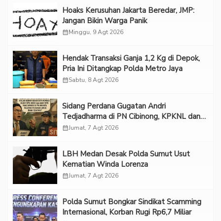
Hoaks Kerusuhan Jakarta Beredar, JMP:
Jangan Bikin Warga Panik
calendar_month
Minggu, 9 Agt 2026
Hendak Transaksi Ganja 1,2 Kg di Depok,
Pria Ini Ditangkap Polda Metro Jaya
calendar_month
Sabtu, 8 Agt 2026
Sidang Perdana Gugatan Andri
Tedjadharma di PN Cibinong, KPKNL dan
PUPN Mangkir
calendar_month
Jumat, 7 Agt 2026
LBH Medan Desak Polda Sumut Usut
Kematian Winda Lorenza
calendar_month
Jumat, 7 Agt 2026
Polda Sumut Bongkar Sindikat Scamming
Internasional, Korban Rugi Rp6,7 Miliar