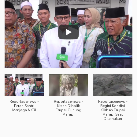
Reportasenews -
Reportasenews -
Reportasenews -
Peran Santri
Kisah Dibalik
Begini Kondisi
Menjaga NKRI
Erupsi Gunung
K0rb4n Erupsi
Marapi
Marapi Saat
Ditemukan