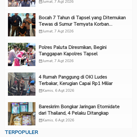
calendar_month
Jumat, 7 Agt 2026
Bocah 7 Tahun di Tapsel yang Ditemukan
Tewas di Sumur Ternyata Korban
Kekerasan Seksual
calendar_month
Jumat, 7 Agt 2026
Polres Paluta Diresmikan, Begini
Tanggapan Kapolres Tapsel
calendar_month
Jumat, 7 Agt 2026
‎4 Rumah Panggung di OKI Ludes
Terbakar, Kerugian Capai Rp1 Miliar
calendar_month
Kamis, 6 Agt 2026
Bareskrim Bongkar Jaringan Etomidate
dari Thailand, 4 Pelaku Ditangkap
calendar_month
Kamis, 6 Agt 2026
TERPOPULER