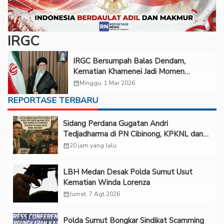
IRGC
IRGC Bersumpah Balas Dendam,
Kematian Khamenei Jadi Momen
Perlawanan Iran
calendar_month
Minggu, 1 Mar 2026
REPORTASE TERBARU
Sidang Perdana Gugatan Andri
Tedjadharma di PN Cibinong, KPKNL dan
PUPN Mangkir
calendar_month
20 jam yang lalu
LBH Medan Desak Polda Sumut Usut
Kematian Winda Lorenza
calendar_month
Jumat, 7 Agt 2026
Polda Sumut Bongkar Sindikat Scamming