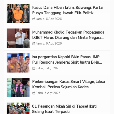
Kasus Dana Hibah Jatim, Siliwangi: Partai
Punya Tanggung Jawab Etik-Politik
calendar_month
Kamis, 6 Agt 2026
Muhammad Kholid Tegaskan Propaganda
LGBT Harus Dilarang dan Minta Negara
Melindungi Korban
calendar_month
Kamis, 6 Agt 2026
Isu pergantian Kapolri Bikin Panas, JMP
Puji Respons Jenderal Sigit Justru Bikin
“Adem”
calendar_month
Rabu, 5 Agt 2026
Perkembangan Kasus Smart Village, Jaksa
Kembali Periksa Sejumlah Kades
calendar_month
Rabu, 5 Agt 2026
81 Pasangan Nikah Siri di Tapsel Ikuti
Sidang Isbat Terpadu