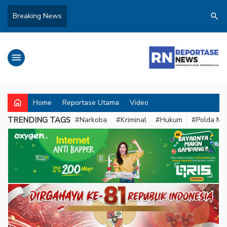
search
Breaking News
menu
home
Home
Reportase Utama
Video
TRENDING TAGS
#Narkoba
#Kriminal
#Hukum
#Polda Met