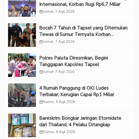
Internasional, Korban Rugi Rp6,7 Miliar
calendar_month
Jumat, 7 Agt 2026
Bocah 7 Tahun di Tapsel yang Ditemukan
Tewas di Sumur Ternyata Korban
Kekerasan Seksual
calendar_month
Jumat, 7 Agt 2026
Polres Paluta Diresmikan, Begini
Tanggapan Kapolres Tapsel
calendar_month
Jumat, 7 Agt 2026
‎4 Rumah Panggung di OKI Ludes
Terbakar, Kerugian Capai Rp1 Miliar
calendar_month
Kamis, 6 Agt 2026
Bareskrim Bongkar Jaringan Etomidate
dari Thailand, 4 Pelaku Ditangkap
calendar_month
Kamis, 6 Agt 2026