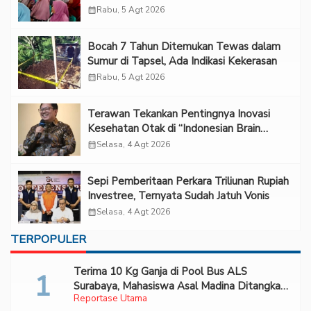
calendar_month
Rabu, 5 Agt 2026
Bocah 7 Tahun Ditemukan Tewas dalam
Sumur di Tapsel, Ada Indikasi Kekerasan
calendar_month
Rabu, 5 Agt 2026
Terawan Tekankan Pentingnya Inovasi
Kesehatan Otak di “Indonesian Brain
Forum 2026 UPN Veteran Jakarta”
calendar_month
Selasa, 4 Agt 2026
Sepi Pemberitaan Perkara Triliunan Rupiah
Investree, Ternyata Sudah Jatuh Vonis
calendar_month
Selasa, 4 Agt 2026
TERPOPULER
Terima 10 Kg Ganja di Pool Bus ALS
Surabaya, Mahasiswa Asal Madina Ditangkap
Reportase Utama
Bareskrim