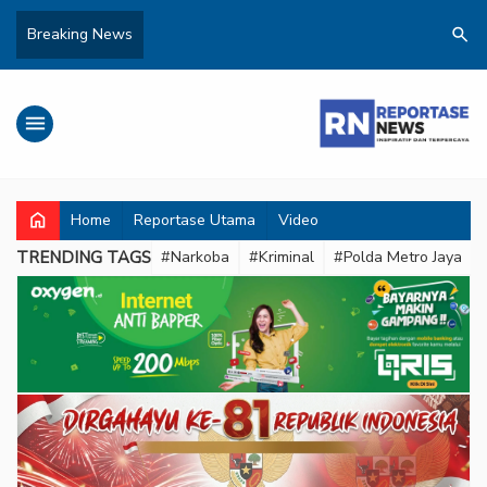
search
Breaking News
menu
home
Home
Reportase Utama
Video
TRENDING TAGS
#Narkoba
#Kriminal
#Polda Metro Jaya