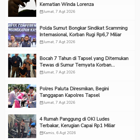
Kematian Winda Lorenza
calendar_month
Jumat, 7 Agt 2026
Polda Sumut Bongkar Sindikat Scamming
Internasional, Korban Rugi Rp6,7 Miliar
calendar_month
Jumat, 7 Agt 2026
Bocah 7 Tahun di Tapsel yang Ditemukan
Tewas di Sumur Ternyata Korban
Kekerasan Seksual
calendar_month
Jumat, 7 Agt 2026
Polres Paluta Diresmikan, Begini
Tanggapan Kapolres Tapsel
calendar_month
Jumat, 7 Agt 2026
‎4 Rumah Panggung di OKI Ludes
Terbakar, Kerugian Capai Rp1 Miliar
calendar_month
Kamis, 6 Agt 2026