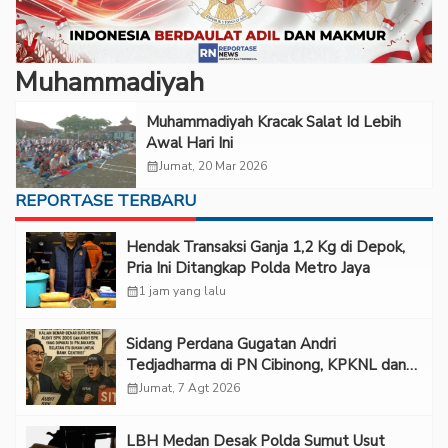
Muhammadiyah
Muhammadiyah Kracak Salat Id Lebih
Awal Hari Ini
calendar_month
Jumat, 20 Mar 2026
REPORTASE TERBARU
Hendak Transaksi Ganja 1,2 Kg di Depok,
Pria Ini Ditangkap Polda Metro Jaya
calendar_month
1 jam yang lalu
Sidang Perdana Gugatan Andri
Tedjadharma di PN Cibinong, KPKNL dan
PUPN Mangkir
calendar_month
Jumat, 7 Agt 2026
LBH Medan Desak Polda Sumut Usut