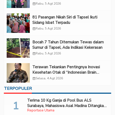
calendar_month
Rabu, 5 Agt 2026
81 Pasangan Nikah Siri di Tapsel Ikuti
Sidang Isbat Terpadu
calendar_month
Rabu, 5 Agt 2026
Bocah 7 Tahun Ditemukan Tewas dalam
Sumur di Tapsel, Ada Indikasi Kekerasan
calendar_month
Rabu, 5 Agt 2026
Terawan Tekankan Pentingnya Inovasi
Kesehatan Otak di “Indonesian Brain
Forum 2026 UPN Veteran Jakarta”
calendar_month
Selasa, 4 Agt 2026
TERPOPULER
Terima 10 Kg Ganja di Pool Bus ALS
Surabaya, Mahasiswa Asal Madina Ditangkap
Reportase Utama
Bareskrim