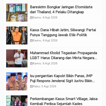
Bareskrim Bongkar Jaringan Etomidate
dari Thailand, 4 Pelaku Ditangkap
calendar_month
Kamis, 6 Agt 2026
Kasus Dana Hibah Jatim, Siliwangi: Partai
Punya Tanggung Jawab Etik-Politik
calendar_month
Kamis, 6 Agt 2026
Muhammad Kholid Tegaskan Propaganda
LGBT Harus Dilarang dan Minta Negara
Melindungi Korban
calendar_month
Kamis, 6 Agt 2026
Isu pergantian Kapolri Bikin Panas, JMP
Puji Respons Jenderal Sigit Justru Bikin
“Adem”
calendar_month
Rabu, 5 Agt 2026
Perkembangan Kasus Smart Village, Jaksa
Kembali Periksa Sejumlah Kades