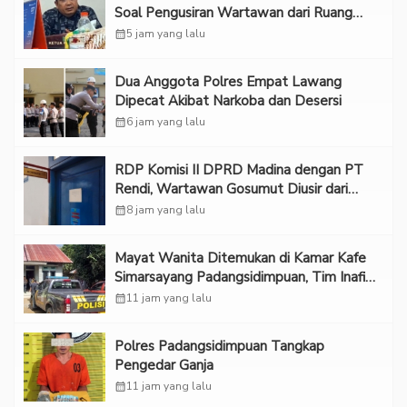
Soal Pengusiran Wartawan dari Ruang
RDP
calendar_month
5 jam yang lalu
Dua Anggota Polres Empat Lawang
Dipecat Akibat Narkoba dan Desersi
calendar_month
6 jam yang lalu
RDP Komisi II DPRD Madina dengan PT
Rendi, Wartawan Gosumut Diusir dari
Ruangan
calendar_month
8 jam yang lalu
Mayat Wanita Ditemukan di Kamar Kafe
Simarsayang Padangsidimpuan, Tim Inafis
Diterjunkan
calendar_month
11 jam yang lalu
Polres Padangsidimpuan Tangkap
Pengedar Ganja
calendar_month
11 jam yang lalu