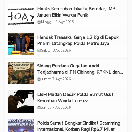
Hoaks Kerusuhan Jakarta Beredar, JMP:
Jangan Bikin Warga Panik
calendar_month
Minggu, 9 Agt 2026
Hendak Transaksi Ganja 1,2 Kg di Depok,
Pria Ini Ditangkap Polda Metro Jaya
calendar_month
Sabtu, 8 Agt 2026
Sidang Perdana Gugatan Andri
Tedjadharma di PN Cibinong, KPKNL dan
PUPN Mangkir
calendar_month
Jumat, 7 Agt 2026
LBH Medan Desak Polda Sumut Usut
Kematian Winda Lorenza
calendar_month
Jumat, 7 Agt 2026
Polda Sumut Bongkar Sindikat Scamming
Internasional, Korban Rugi Rp6,7 Miliar