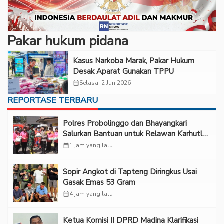
Pakar hukum pidana
Kasus Narkoba Marak, Pakar Hukum
Desak Aparat Gunakan TPPU
calendar_month
Selasa, 2 Jun 2026
REPORTASE TERBARU
Polres Probolinggo dan Bhayangkari
Salurkan Bantuan untuk Relawan Karhutla
TNBTS di Bromo
calendar_month
1 jam yang lalu
Sopir Angkot di Tapteng Diringkus Usai
Gasak Emas 53 Gram
calendar_month
4 jam yang lalu
Ketua Komisi II DPRD Madina Klarifikasi