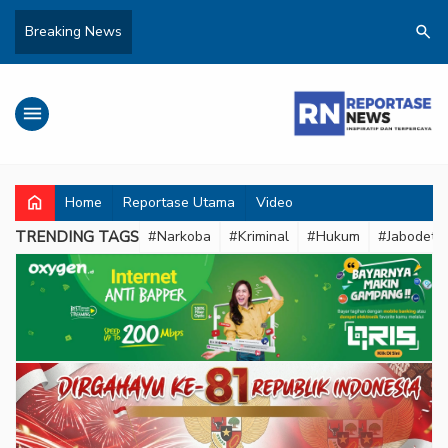
search
Breaking News
menu
home
Home
Reportase Utama
Video
TRENDING TAGS
#Narkoba
#Kriminal
#Hukum
#Jabodeta