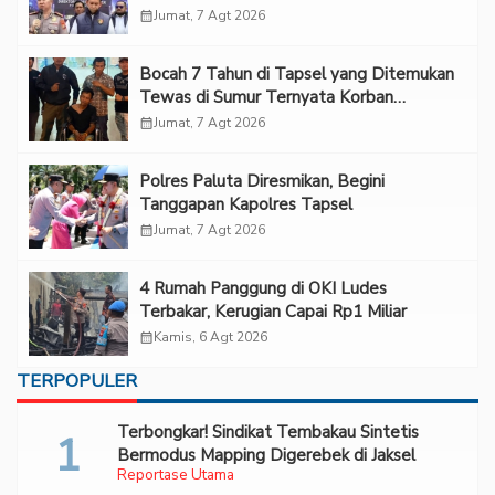
calendar_month
Jumat, 7 Agt 2026
Bocah 7 Tahun di Tapsel yang Ditemukan
Tewas di Sumur Ternyata Korban
Kekerasan Seksual
calendar_month
Jumat, 7 Agt 2026
Polres Paluta Diresmikan, Begini
Tanggapan Kapolres Tapsel
calendar_month
Jumat, 7 Agt 2026
‎4 Rumah Panggung di OKI Ludes
Terbakar, Kerugian Capai Rp1 Miliar
calendar_month
Kamis, 6 Agt 2026
TERPOPULER
Terbongkar! Sindikat Tembakau Sintetis
Bermodus Mapping Digerebek di Jaksel
Reportase Utama