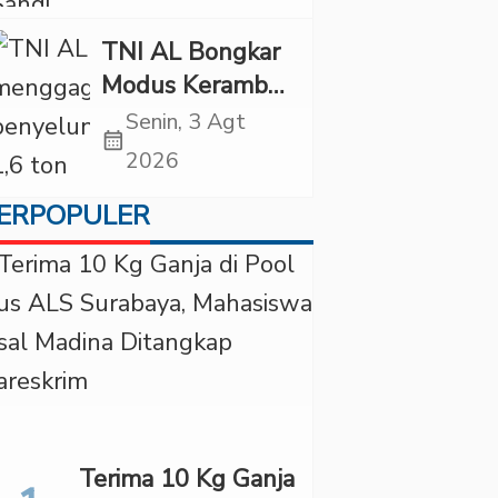
Diancam
Tindakan Tegas
TNI AL Bongkar
Modus Keramba
Apung, 1,6 Ton
Senin, 3 Agt
calendar_month
Pasir Timah
2026
Ilegal Gagal
ERPOPULER
Diselundupkan
Terima 10 Kg Ganja