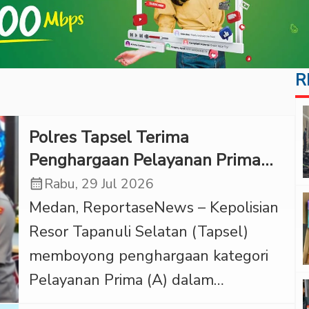
R
Polres Tapsel Terima
Penghargaan Pelayanan Prima
dari Kapolri
calendar_month
Rabu, 29 Jul 2026
Medan, ReportaseNews – Kepolisian
Resor Tapanuli Selatan (Tapsel)
memboyong penghargaan kategori
Pelayanan Prima (A) dalam
pemantauan dan evaluasi kinerja