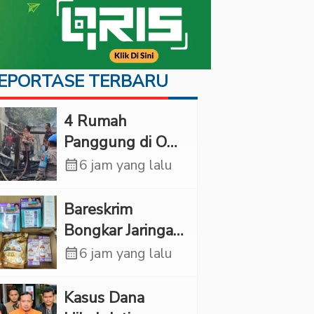
EPORTASE TERBARU
‎4 Rumah
Panggung di OKI
Ludes Terbakar,
calendar_month
6 jam yang lalu
Kerugian Capai
Rp1 Miliar
Bareskrim
Bongkar Jaringan
Etomidate dari
calendar_month
6 jam yang lalu
Thailand, 4
Pelaku Ditangkap
Kasus Dana