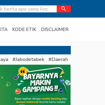
search
ITA
KODE ETIK
DISCLAIMER
Jaya
#Jabodetabek
#Daerah
#Bareskrim Pol