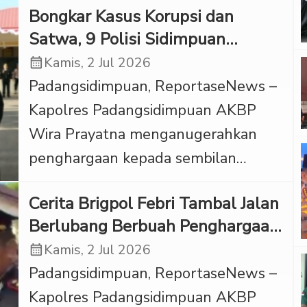
Bongkar Kasus Korupsi dan
penyelenggaraan pelayanan publik
Satwa, 9 Polisi Sidimpuan
mandiri institusional tahun 2025.
Diganjar Penghargaan
calendar_month
Kamis, 2 Jul 2026
Capaian bergengsi ini menempatkan
Padangsidimpuan, ReportaseNews –
Polres Tapsel sebagai satu di antara
Kapolres Padangsidimpuan AKBP
15 satuan kewilayahan di lingkungan
Wira Prayatna menganugerahkan
Polda Sumatera Utara yang dinilai
penghargaan kepada sembilan
sukses menyelenggarakan pelayanan
personel berprestasi yang sukses
publik berkategori prima. Piagam
Cerita Brigpol Febri Tambal Jalan
membongkar kasus korupsi bernilai
penghargaan dari […]
Berlubang Berbuah Penghargaan
miliaran rupiah dan perdagangan
di Hari Bhayangkara
calendar_month
Kamis, 2 Jul 2026
satwa dilindungi. Penghargaan
Padangsidimpuan, ReportaseNews –
diberikan bertepatan dengan
Kapolres Padangsidimpuan AKBP
upacara HUT ke-80 Bhayangkara di