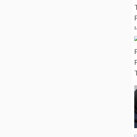
mengungkap kasus pembunuhan
berencana di Tapsel. Penghargaan ini
diserahkan dalam upacara yang
diadakan pada Senin (1/6/2026).
Penghargaan itu sebagai wujud
apresiasi terhadap loyalitas, kerja
ikhlas, serta […]