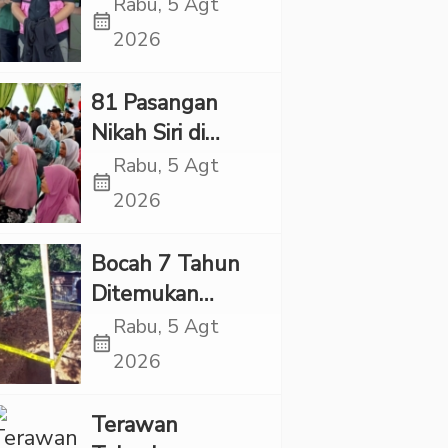
Village, Jaksa
Rabu, 5 Agt
calendar_month
Kembali Periksa
2026
Sejumlah Kades
81 Pasangan
Nikah Siri di
Tapsel Ikuti
Rabu, 5 Agt
calendar_month
Sidang Isbat
2026
Terpadu
Bocah 7 Tahun
Ditemukan
Tewas dalam
Rabu, 5 Agt
calendar_month
Sumur di Tapsel,
2026
Ada Indikasi
Kekerasan
Terawan