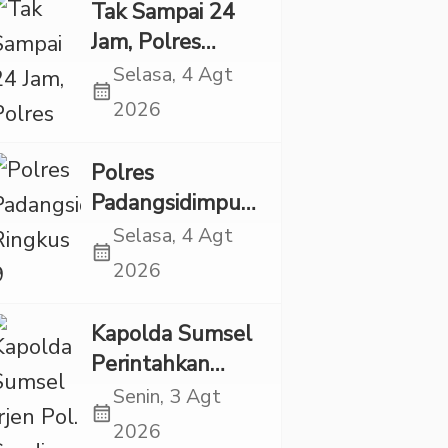
Eksploitasi Anak
Tak Sampai 24
Jam, Polres
Tapsel Tangkap
Selasa, 4 Agt
calendar_month
Dua Pencuri
2026
Sepeda Motor
Polres
Padangsidimpuan
Ringkus 9
Selasa, 4 Agt
calendar_month
Tersangka Kasus
2026
Narkoba dan
Penganiayaan
Kapolda Sumsel
Perintahkan
Patroli Masif,
Senin, 3 Agt
calendar_month
Pelaku Karhutla
2026