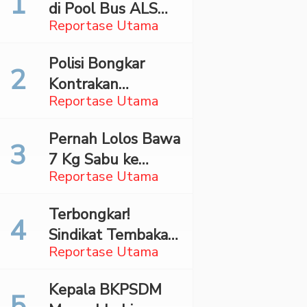
di Pool Bus ALS
Reportase Utama
Surabaya,
Mahasiswa Asal
Polisi Bongkar
Madina Ditangkap
Kontrakan
Bareskrim
Reportase Utama
Penyimpan 27,96
Kg Ganja di Jaktim
Pernah Lolos Bawa
7 Kg Sabu ke
Reportase Utama
Jakarta Pilot
Maskapai Malaysia
Terbongkar!
Dibekuk Saat Bawa
Sindikat Tembakau
70 Ribu Pil Ekstasi
Reportase Utama
Sintetis Bermodus
Di Bandara Soetta
Mapping Digerebek
Kepala BKPSDM
di Jaksel