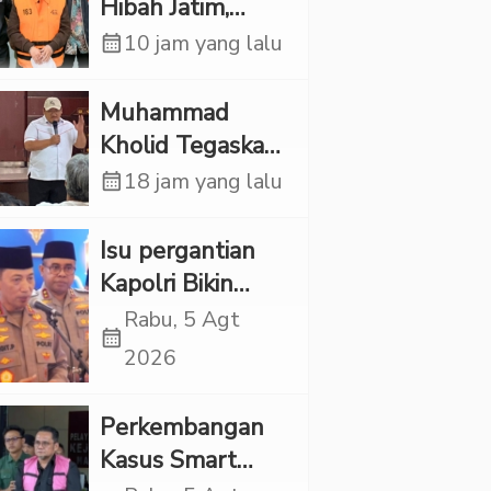
Hibah Jatim,
Siliwangi: Partai
calendar_month
10 jam yang lalu
Punya Tanggung
Jawab Etik-Politik
Muhammad
Kholid Tegaskan
Propaganda
calendar_month
18 jam yang lalu
LGBT Harus
Dilarang dan
Isu pergantian
Minta Negara
Kapolri Bikin
Melindungi
Panas, JMP Puji
Rabu, 5 Agt
calendar_month
Korban
Respons Jenderal
2026
Sigit Justru Bikin
“Adem”
Perkembangan
Kasus Smart