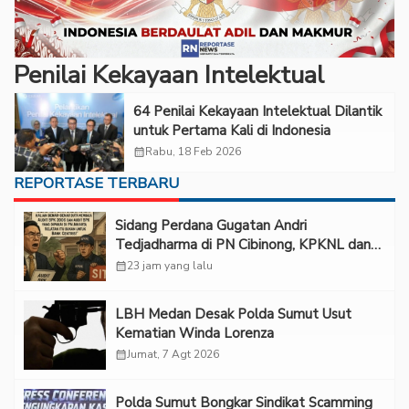
Penilai Kekayaan Intelektual
64 Penilai Kekayaan Intelektual Dilantik
untuk Pertama Kali di Indonesia
calendar_month
Rabu, 18 Feb 2026
REPORTASE TERBARU
Sidang Perdana Gugatan Andri
Tedjadharma di PN Cibinong, KPKNL dan
PUPN Mangkir
calendar_month
23 jam yang lalu
LBH Medan Desak Polda Sumut Usut
Kematian Winda Lorenza
calendar_month
Jumat, 7 Agt 2026
Polda Sumut Bongkar Sindikat Scamming