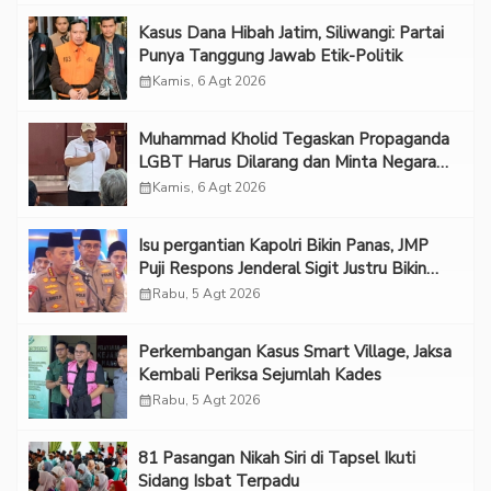
Kasus Dana Hibah Jatim, Siliwangi: Partai
Punya Tanggung Jawab Etik-Politik
calendar_month
Kamis, 6 Agt 2026
Muhammad Kholid Tegaskan Propaganda
LGBT Harus Dilarang dan Minta Negara
Melindungi Korban
calendar_month
Kamis, 6 Agt 2026
Isu pergantian Kapolri Bikin Panas, JMP
Puji Respons Jenderal Sigit Justru Bikin
“Adem”
calendar_month
Rabu, 5 Agt 2026
Perkembangan Kasus Smart Village, Jaksa
Kembali Periksa Sejumlah Kades
calendar_month
Rabu, 5 Agt 2026
81 Pasangan Nikah Siri di Tapsel Ikuti
Sidang Isbat Terpadu