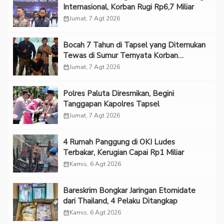
Internasional, Korban Rugi Rp6,7 Miliar
calendar_month
Jumat, 7 Agt 2026
Bocah 7 Tahun di Tapsel yang Ditemukan
Tewas di Sumur Ternyata Korban
Kekerasan Seksual
calendar_month
Jumat, 7 Agt 2026
Polres Paluta Diresmikan, Begini
Tanggapan Kapolres Tapsel
calendar_month
Jumat, 7 Agt 2026
‎4 Rumah Panggung di OKI Ludes
Terbakar, Kerugian Capai Rp1 Miliar
calendar_month
Kamis, 6 Agt 2026
Bareskrim Bongkar Jaringan Etomidate
dari Thailand, 4 Pelaku Ditangkap
calendar_month
Kamis, 6 Agt 2026