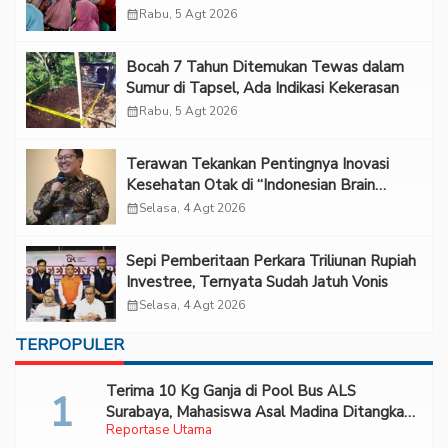
calendar_month
Rabu, 5 Agt 2026
Bocah 7 Tahun Ditemukan Tewas dalam
Sumur di Tapsel, Ada Indikasi Kekerasan
calendar_month
Rabu, 5 Agt 2026
Terawan Tekankan Pentingnya Inovasi
Kesehatan Otak di “Indonesian Brain
Forum 2026 UPN Veteran Jakarta”
calendar_month
Selasa, 4 Agt 2026
Sepi Pemberitaan Perkara Triliunan Rupiah
Investree, Ternyata Sudah Jatuh Vonis
calendar_month
Selasa, 4 Agt 2026
TERPOPULER
Terima 10 Kg Ganja di Pool Bus ALS
Surabaya, Mahasiswa Asal Madina Ditangkap
Reportase Utama
Bareskrim