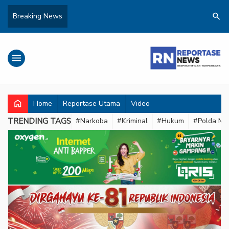
search
Breaking News
menu
home
Home
Reportase Utama
Video
TRENDING TAGS
#Narkoba
#Kriminal
#Hukum
#Polda Met