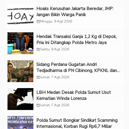
Hoaks Kerusuhan Jakarta Beredar, JMP:
Jangan Bikin Warga Panik
calendar_month
Minggu, 9 Agt 2026
Hendak Transaksi Ganja 1,2 Kg di Depok,
Pria Ini Ditangkap Polda Metro Jaya
calendar_month
Sabtu, 8 Agt 2026
Sidang Perdana Gugatan Andri
Tedjadharma di PN Cibinong, KPKNL dan
PUPN Mangkir
calendar_month
Jumat, 7 Agt 2026
LBH Medan Desak Polda Sumut Usut
Kematian Winda Lorenza
calendar_month
Jumat, 7 Agt 2026
Polda Sumut Bongkar Sindikat Scamming
Internasional, Korban Rugi Rp6,7 Miliar