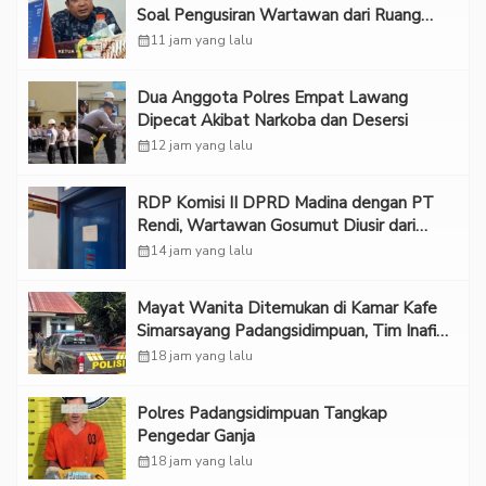
Soal Pengusiran Wartawan dari Ruang
RDP
calendar_month
11 jam yang lalu
Dua Anggota Polres Empat Lawang
Dipecat Akibat Narkoba dan Desersi
calendar_month
12 jam yang lalu
RDP Komisi II DPRD Madina dengan PT
Rendi, Wartawan Gosumut Diusir dari
Ruangan
calendar_month
14 jam yang lalu
Mayat Wanita Ditemukan di Kamar Kafe
Simarsayang Padangsidimpuan, Tim Inafis
Diterjunkan
calendar_month
18 jam yang lalu
Polres Padangsidimpuan Tangkap
Pengedar Ganja
calendar_month
18 jam yang lalu