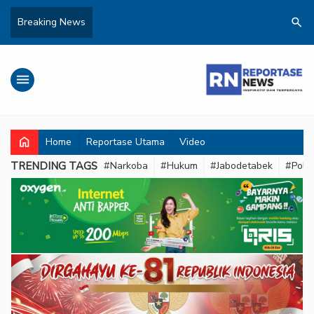
search
Breaking News
menu
home
Home
Reportase Utama
Video
TRENDING TAGS
#Narkoba
#Hukum
#Jabodetabek
#Pold