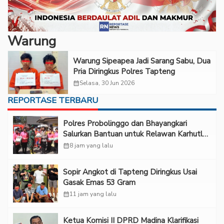
Warung
Warung Sipeapea Jadi Sarang Sabu, Dua
Pria Diringkus Polres Tapteng
calendar_month
Selasa, 30 Jun 2026
REPORTASE TERBARU
Polres Probolinggo dan Bhayangkari
Salurkan Bantuan untuk Relawan Karhutla
TNBTS di Bromo
calendar_month
8 jam yang lalu
Sopir Angkot di Tapteng Diringkus Usai
Gasak Emas 53 Gram
calendar_month
11 jam yang lalu
Ketua Komisi II DPRD Madina Klarifikasi