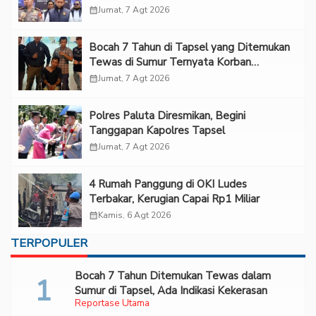
calendar_month
Jumat, 7 Agt 2026
Bocah 7 Tahun di Tapsel yang Ditemukan
Tewas di Sumur Ternyata Korban
Kekerasan Seksual
calendar_month
Jumat, 7 Agt 2026
Polres Paluta Diresmikan, Begini
Tanggapan Kapolres Tapsel
calendar_month
Jumat, 7 Agt 2026
‎4 Rumah Panggung di OKI Ludes
Terbakar, Kerugian Capai Rp1 Miliar
calendar_month
Kamis, 6 Agt 2026
TERPOPULER
Bocah 7 Tahun Ditemukan Tewas dalam
Sumur di Tapsel, Ada Indikasi Kekerasan
Reportase Utama