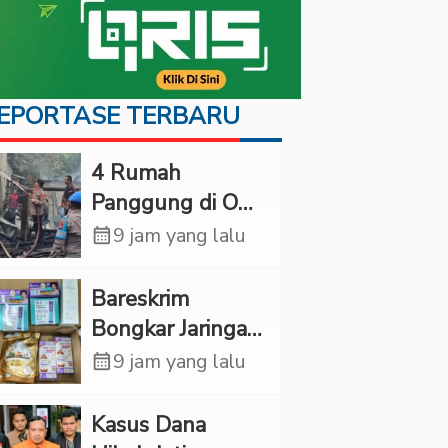
EPORTASE TERBARU
‎4 Rumah
Panggung di OKI
Ludes Terbakar,
calendar_month
9 jam yang lalu
Kerugian Capai
Rp1 Miliar
Bareskrim
Bongkar Jaringan
Etomidate dari
calendar_month
9 jam yang lalu
Thailand, 4
Pelaku Ditangkap
Kasus Dana