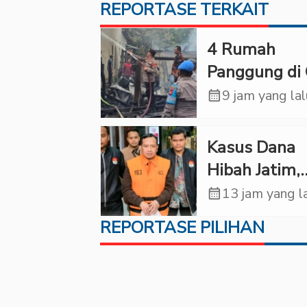
REPORTASE TERKAIT
‎4 Rumah
Panggung di 
Ludes Terbak
calendar_month
9 jam yang la
Kerugian Cap
Rp1 Miliar
Kasus Dana
Hibah Jatim,
Siliwangi: Pa
calendar_month
13 jam yang l
Punya Tangg
REPORTASE PILIHAN
Jawab Etik-
Politik