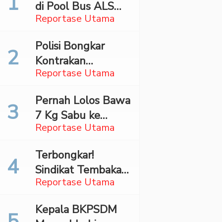
di Pool Bus ALS
Reportase Utama
Surabaya,
Mahasiswa Asal
Polisi Bongkar
Madina Ditangkap
Kontrakan
Bareskrim
Reportase Utama
Penyimpan 27,96
Kg Ganja di Jaktim
Pernah Lolos Bawa
7 Kg Sabu ke
Reportase Utama
Jakarta Pilot
Maskapai Malaysia
Terbongkar!
Dibekuk Saat Bawa
Sindikat Tembakau
70 Ribu Pil Ekstasi
Reportase Utama
Sintetis Bermodus
Di Bandara Soetta
Mapping Digerebek
Kepala BKPSDM
di Jaksel