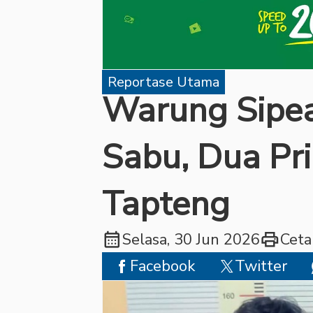
Reportase Utama
Warung Sipea
Sabu, Dua Pri
Tapteng
calendar_month
print
Selasa, 30 Jun 2026
Ceta
Facebook
Twitter