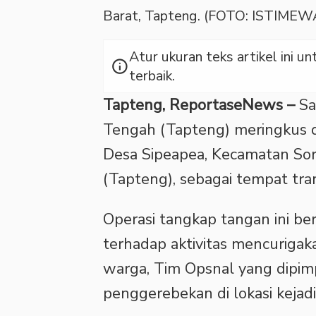
Barat, Tapteng. (FOTO: ISTIMEW
Atur ukuran teks artikel ini
info
terbaik.
Tapteng, ReportaseNews –
Sa
Tengah (Tapteng) meringkus d
Desa Sipeapea, Kecamatan So
(Tapteng), sebagai tempat tran
Operasi tangkap tangan ini b
terhadap aktivitas mencurigak
warga, Tim Opsnal yang dipi
penggerebekan di lokasi kejad