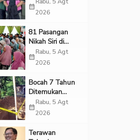
Village, Jaksa
Rabu, 5 Agt
calendar_month
Kembali Periksa
2026
Sejumlah Kades
81 Pasangan
Nikah Siri di
Tapsel Ikuti
Rabu, 5 Agt
calendar_month
Sidang Isbat
2026
Terpadu
Bocah 7 Tahun
Ditemukan
Tewas dalam
Rabu, 5 Agt
calendar_month
Sumur di Tapsel,
2026
Ada Indikasi
Kekerasan
Terawan