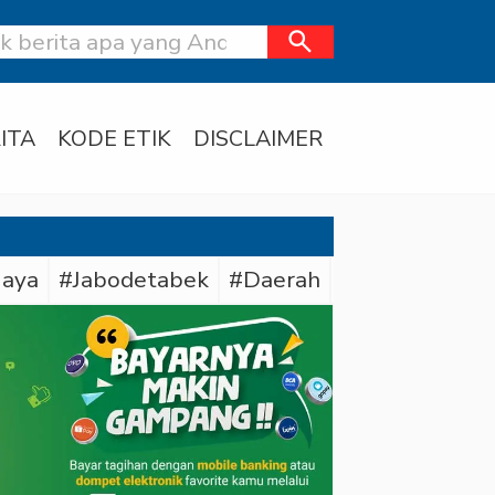
search
ITA
KODE ETIK
DISCLAIMER
Jaya
#Jabodetabek
#Daerah
#Bareskrim Pol