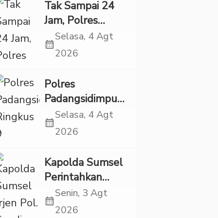
Eksploitasi Anak
Tak Sampai 24
Jam, Polres
Tapsel Tangkap
Selasa, 4 Agt
calendar_month
Dua Pencuri
2026
Sepeda Motor
Polres
Padangsidimpuan
Ringkus 9
Selasa, 4 Agt
calendar_month
Tersangka Kasus
2026
Narkoba dan
Penganiayaan
Kapolda Sumsel
Perintahkan
Patroli Masif,
Senin, 3 Agt
calendar_month
Pelaku Karhutla
2026