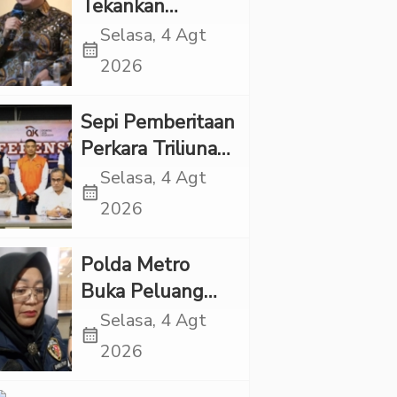
Tekankan
Pentingnya
Selasa, 4 Agt
calendar_month
Inovasi
2026
Kesehatan Otak
di “Indonesian
Sepi Pemberitaan
Brain Forum
Perkara Triliunan
2026 UPN
Rupiah Investree,
Selasa, 4 Agt
Veteran Jakarta”
calendar_month
Ternyata Sudah
2026
Jatuh Vonis
Polda Metro
Buka Peluang
Periksa YouTuber
Selasa, 4 Agt
calendar_month
Bigmo terkait
2026
Dugaan