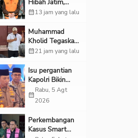
Hibah Jatim,
Siliwangi: Partai
calendar_month
13 jam yang lalu
Punya Tanggung
Jawab Etik-Politik
Muhammad
Kholid Tegaskan
Propaganda
calendar_month
21 jam yang lalu
LGBT Harus
Dilarang dan
Isu pergantian
Minta Negara
Kapolri Bikin
Melindungi
Panas, JMP Puji
Rabu, 5 Agt
calendar_month
Korban
Respons Jenderal
2026
Sigit Justru Bikin
“Adem”
Perkembangan
Kasus Smart