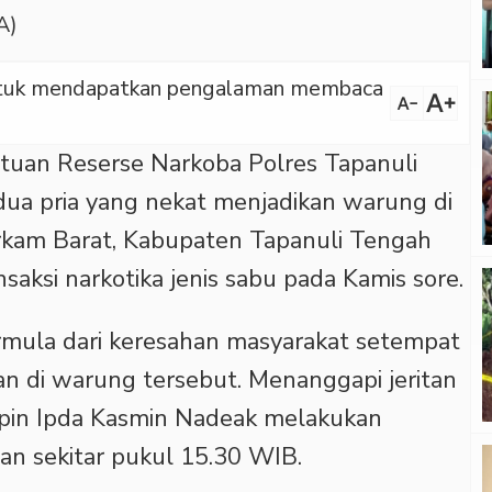
A)
 untuk mendapatkan pengalaman membaca
text_increase
text_decrease
tuan Reserse Narkoba Polres Tapanuli
ua pria yang nekat menjadikan warung di
rkam Barat, Kabupaten Tapanuli Tengah
saksi narkotika jenis sabu pada Kamis sore.
ermula dari keresahan masyarakat setempat
an di warung tersebut. Menanggapi jeritan
mpin Ipda Kasmin Nadeak melakukan
ian sekitar pukul 15.30 WIB.