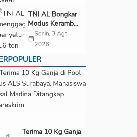
Diancam
Tindakan Tegas
TNI AL Bongkar
Modus Keramba
Apung, 1,6 Ton
Senin, 3 Agt
calendar_month
Pasir Timah
2026
Ilegal Gagal
ERPOPULER
Diselundupkan
Terima 10 Kg Ganja