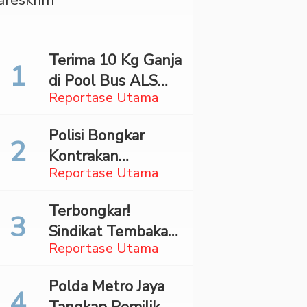
Terima 10 Kg Ganja
di Pool Bus ALS
Reportase Utama
Surabaya,
Mahasiswa Asal
Polisi Bongkar
Madina Ditangkap
Kontrakan
Bareskrim
Reportase Utama
Penyimpan 27,96
Kg Ganja di Jaktim
Terbongkar!
Sindikat Tembakau
Reportase Utama
Sintetis Bermodus
Mapping Digerebek
Polda Metro Jaya
di Jaksel
Tangkap Pemilik