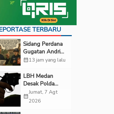
EPORTASE TERBARU
Sidang Perdana
Gugatan Andri
Tedjadharma di
calendar_month
13 jam yang lalu
PN Cibinong,
KPKNL dan
LBH Medan
PUPN Mangkir
Desak Polda
Sumut Usut
Jumat, 7 Agt
calendar_month
Kematian Winda
2026
Lorenza