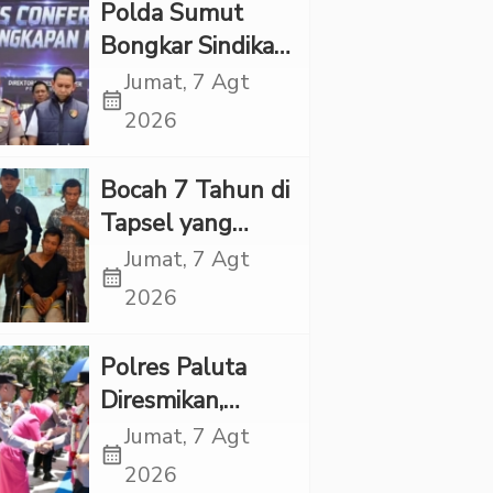
Polda Sumut
Bongkar Sindikat
Scamming
Jumat, 7 Agt
calendar_month
Internasional,
2026
Korban Rugi
Rp6,7 Miliar
Bocah 7 Tahun di
Tapsel yang
Ditemukan
Jumat, 7 Agt
calendar_month
Tewas di Sumur
2026
Ternyata Korban
Kekerasan
Polres Paluta
Seksual
Diresmikan,
Begini
Jumat, 7 Agt
calendar_month
Tanggapan
2026