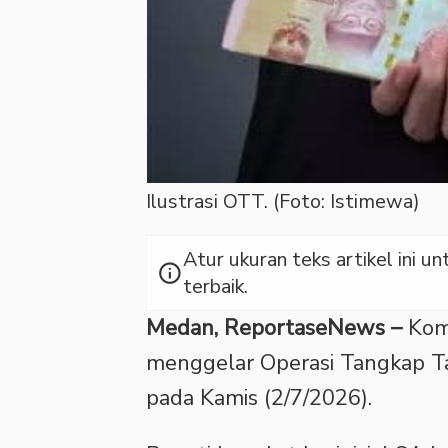
Ilustrasi OTT. (Foto: Istimewa)
Atur ukuran teks artikel ini
info
terbaik.
Medan, ReportaseNews –
Komi
menggelar Operasi Tangkap T
pada Kamis (2/7/2026).