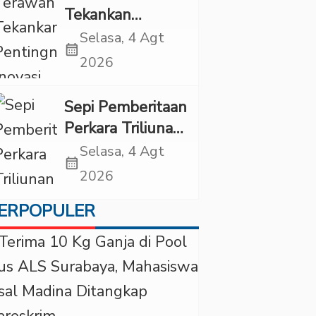
Tekankan
Pentingnya
Selasa, 4 Agt
calendar_month
Inovasi
2026
Kesehatan Otak
di “Indonesian
Sepi Pemberitaan
Brain Forum
Perkara Triliunan
2026 UPN
Rupiah Investree,
Selasa, 4 Agt
Veteran Jakarta”
calendar_month
Ternyata Sudah
2026
Jatuh Vonis
ERPOPULER