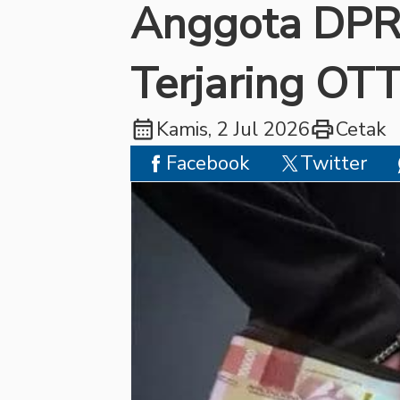
Anggota DPR
Terjaring OT
calendar_month
print
Kamis, 2 Jul 2026
Cetak
Facebook
Twitter