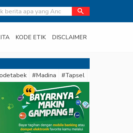
search
ITA
KODE ETIK
DISCLAIMER
odetabek
#Madina
#Tapsel
#Daerah
#Dit