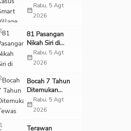
Village, Jaksa
Rabu, 5 Agt
calendar_month
Kembali Periksa
2026
Sejumlah Kades
81 Pasangan
Nikah Siri di
Tapsel Ikuti
Rabu, 5 Agt
calendar_month
Sidang Isbat
2026
Terpadu
Bocah 7 Tahun
Ditemukan
Tewas dalam
Rabu, 5 Agt
calendar_month
Sumur di Tapsel,
2026
Ada Indikasi
Kekerasan
Terawan