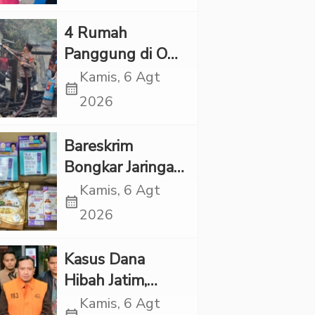
Kapolres Tapsel
‎4 Rumah
Panggung di OKI
Ludes Terbakar,
Kamis, 6 Agt
calendar_month
Kerugian Capai
2026
Rp1 Miliar
Bareskrim
Bongkar Jaringan
Etomidate dari
Kamis, 6 Agt
calendar_month
Thailand, 4
2026
Pelaku Ditangkap
Kasus Dana
Hibah Jatim,
Siliwangi: Partai
Kamis, 6 Agt