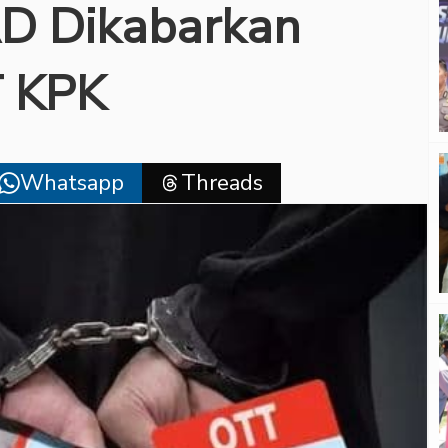
D Dikabarkan
T KPK
Whatsapp
Threads