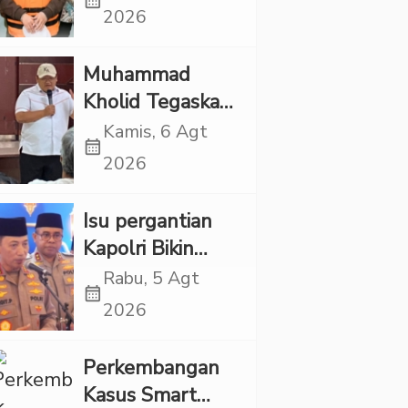
calendar_month
Punya Tanggung
2026
Jawab Etik-Politik
Muhammad
Kholid Tegaskan
Propaganda
Kamis, 6 Agt
calendar_month
LGBT Harus
2026
Dilarang dan
Minta Negara
Isu pergantian
Melindungi
Kapolri Bikin
Korban
Panas, JMP Puji
Rabu, 5 Agt
calendar_month
Respons Jenderal
2026
Sigit Justru Bikin
“Adem”
Perkembangan
Kasus Smart