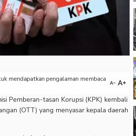
 untuk mendapatkan pengalaman membaca
text_increase
text_decrease
si Pemberan-tasan Korupsi (KPK) kembali
angan (OTT) yang menyasar kepala daerah