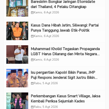
Bareskrim Bongkar Jaringan Etomidate
dari Thailand, 4 Pelaku Ditangkap
calendar_month
Kamis, 6 Agt 2026
Kasus Dana Hibah Jatim, Siliwangi: Partai
Punya Tanggung Jawab Etik-Politik
calendar_month
Kamis, 6 Agt 2026
Muhammad Kholid Tegaskan Propaganda
LGBT Harus Dilarang dan Minta Negara
Melindungi Korban
calendar_month
Kamis, 6 Agt 2026
Isu pergantian Kapolri Bikin Panas, JMP
Puji Respons Jenderal Sigit Justru Bikin
“Adem”
calendar_month
Rabu, 5 Agt 2026
Perkembangan Kasus Smart Village, Jaksa
Kembali Periksa Sejumlah Kades
calendar_month
Rabu, 5 Agt 2026