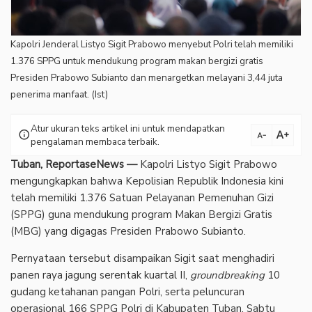
Kapolri Jenderal Listyo Sigit Prabowo menyebut Polri telah memiliki
1.376 SPPG untuk mendukung program makan bergizi gratis
Presiden Prabowo Subianto dan menargetkan melayani 3,44 juta
penerima manfaat. (Ist)
Atur ukuran teks artikel ini untuk mendapatkan
text_increase
info
text_decrease
pengalaman membaca terbaik.
Tuban, ReportaseNews —
Kapolri Listyo Sigit Prabowo
mengungkapkan bahwa Kepolisian Republik Indonesia kini
telah memiliki 1.376 Satuan Pelayanan Pemenuhan Gizi
(SPPG) guna mendukung program Makan Bergizi Gratis
(MBG) yang digagas Presiden Prabowo Subianto.
‎Pernyataan tersebut disampaikan Sigit saat menghadiri
panen raya jagung serentak kuartal II,
groundbreaking
10
gudang ketahanan pangan Polri, serta peluncuran
operasional 166 SPPG Polri di Kabupaten Tuban, Sabtu