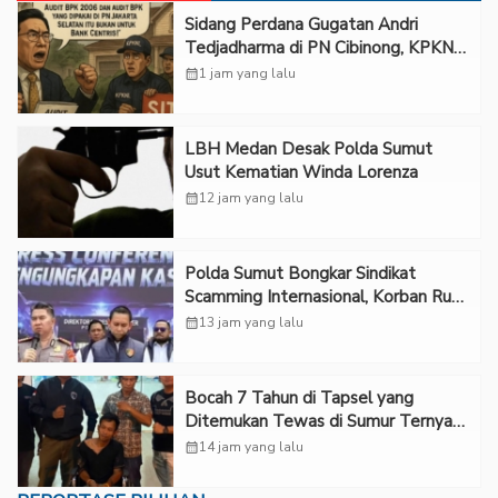
Sidang Perdana Gugatan Andri
Tedjadharma di PN Cibinong, KPKNL
dan PUPN Mangkir
calendar_month
1 jam yang lalu
LBH Medan Desak Polda Sumut
Usut Kematian Winda Lorenza
calendar_month
12 jam yang lalu
Polda Sumut Bongkar Sindikat
Scamming Internasional, Korban Rugi
Rp6,7 Miliar
calendar_month
13 jam yang lalu
Bocah 7 Tahun di Tapsel yang
Ditemukan Tewas di Sumur Ternyata
Korban Kekerasan Seksual
calendar_month
14 jam yang lalu