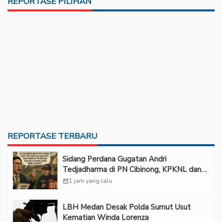
REPORTASE PILIHAN
REPORTASE TERBARU
Sidang Perdana Gugatan Andri
Tedjadharma di PN Cibinong, KPKNL dan
PUPN Mangkir
calendar_month
1 jam yang lalu
LBH Medan Desak Polda Sumut Usut
Kematian Winda Lorenza