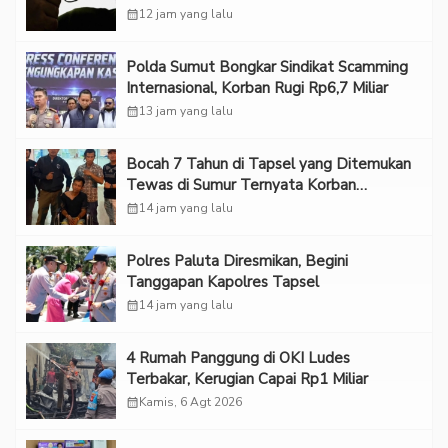
calendar_month
12 jam yang lalu
Polda Sumut Bongkar Sindikat Scamming
Internasional, Korban Rugi Rp6,7 Miliar
calendar_month
13 jam yang lalu
Bocah 7 Tahun di Tapsel yang Ditemukan
Tewas di Sumur Ternyata Korban
Kekerasan Seksual
calendar_month
14 jam yang lalu
Polres Paluta Diresmikan, Begini
Tanggapan Kapolres Tapsel
calendar_month
14 jam yang lalu
‎4 Rumah Panggung di OKI Ludes
Terbakar, Kerugian Capai Rp1 Miliar
calendar_month
Kamis, 6 Agt 2026