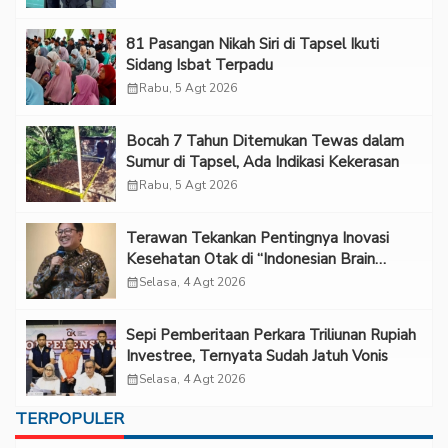
81 Pasangan Nikah Siri di Tapsel Ikuti
Sidang Isbat Terpadu
calendar_month
Rabu, 5 Agt 2026
Bocah 7 Tahun Ditemukan Tewas dalam
Sumur di Tapsel, Ada Indikasi Kekerasan
calendar_month
Rabu, 5 Agt 2026
Terawan Tekankan Pentingnya Inovasi
Kesehatan Otak di “Indonesian Brain
Forum 2026 UPN Veteran Jakarta”
calendar_month
Selasa, 4 Agt 2026
Sepi Pemberitaan Perkara Triliunan Rupiah
Investree, Ternyata Sudah Jatuh Vonis
calendar_month
Selasa, 4 Agt 2026
TERPOPULER