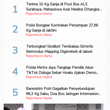
Terima 10 Kg Ganja di Pool Bus ALS
Surabaya, Mahasiswa Asal Madina Ditangkap
Reportase Utama
Bareskrim
Polisi Bongkar Kontrakan Penyimpan 27,96
Kg Ganja di Jaktim
Reportase Utama
Terbongkar! Sindikat Tembakau Sintetis
Bermodus Mapping Digerebek di Jaksel
Reportase Utama
Polda Metro Jaya Tangkap Pemilik Akun
TikTok Diduga Sebar Hoaks Ajakan Demo
Reportase Utama
Turunkan Prabowo-Gibran
Bareskrim Polri Gagalkan Penyelundupan
86,3 Kg Sabu, Dua Bos Jaringan Internasional
Reportase Utama
Diburu