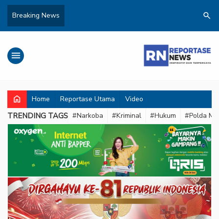
search
Breaking News
menu
home
Home
Reportase Utama
Video
TRENDING TAGS
#Narkoba
#Kriminal
#Hukum
#Polda Met