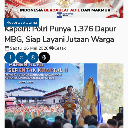
Reportase Utama
Kapolri: Polri Punya 1.376 Dapur
MBG, Siap Layani Jutaan Warga
calendar_month
print
Sabtu, 16 Mei 2026
Cetak