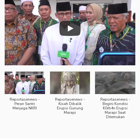
Reportasenews -
Reportasenews -
Reportasenews -
Peran Santri
Kisah Dibalik
Begini Kondisi
Menjaga NKRI
Erupsi Gunung
K0rb4n Erupsi
Marapi
Marapi Saat
Ditemukan