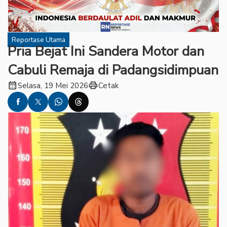
Reportase Utama
Pria Bejat Ini Sandera Motor dan
Cabuli Remaja di Padangsidimpuan
calendar_month
print
Selasa, 19 Mei 2026
Cetak