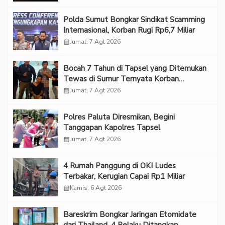
Polda Sumut Bongkar Sindikat Scamming
Internasional, Korban Rugi Rp6,7 Miliar
calendar_month
Jumat, 7 Agt 2026
Bocah 7 Tahun di Tapsel yang Ditemukan
Tewas di Sumur Ternyata Korban
Kekerasan Seksual
calendar_month
Jumat, 7 Agt 2026
Polres Paluta Diresmikan, Begini
Tanggapan Kapolres Tapsel
calendar_month
Jumat, 7 Agt 2026
‎4 Rumah Panggung di OKI Ludes
Terbakar, Kerugian Capai Rp1 Miliar
calendar_month
Kamis, 6 Agt 2026
Bareskrim Bongkar Jaringan Etomidate