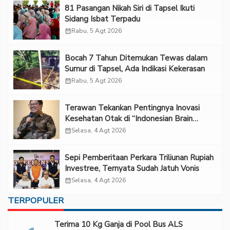
81 Pasangan Nikah Siri di Tapsel Ikuti
Sidang Isbat Terpadu
calendar_month
Rabu, 5 Agt 2026
Bocah 7 Tahun Ditemukan Tewas dalam
Sumur di Tapsel, Ada Indikasi Kekerasan
calendar_month
Rabu, 5 Agt 2026
Terawan Tekankan Pentingnya Inovasi
Kesehatan Otak di “Indonesian Brain
Forum 2026 UPN Veteran Jakarta”
calendar_month
Selasa, 4 Agt 2026
Sepi Pemberitaan Perkara Triliunan Rupiah
Investree, Ternyata Sudah Jatuh Vonis
calendar_month
Selasa, 4 Agt 2026
TERPOPULER
Terima 10 Kg Ganja di Pool Bus ALS