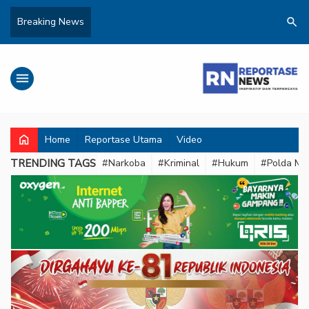
search
Breaking News
menu
home
Home
Reportase Utama
Video
TRENDING TAGS
#Narkoba
#Kriminal
#Hukum
#Polda Met