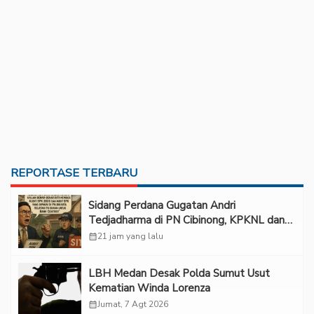
REPORTASE TERBARU
Sidang Perdana Gugatan Andri
Tedjadharma di PN Cibinong, KPKNL dan
PUPN Mangkir
calendar_month
21 jam yang lalu
LBH Medan Desak Polda Sumut Usut
Kematian Winda Lorenza
calendar_month
Jumat, 7 Agt 2026