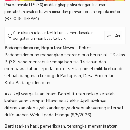
Pria berinisila ITS (36) ini ditangkap polisi dengan tuduhan
pencabulan anak di bawah umur dan penyanderaan sepeda motor.
(FOTO: ISTIMEWA)
Atur ukuran teks artikel ini untuk mendapatkan
text_increase
info
text_decrease
pengalaman membaca terbaik.
Padangsidimpuan, ReportaseNews –
Polres
Padangsidimpuan menangkap seorang pria berinisial ITS alias
B (36) yang mencabuli remaja berusia 14 tahun dan
membawa kabur sepeda motor serta ponsel milik korban di
sebuah bangunan kosong di Partapean, Desa Pudun Jae,
Kota Padangsidimpuan.
Aksi keji warga Jalan Imam Bonjol itu terungkap setelah
korban yang sempat hilang sejak akhir April akhirnya
ditemukan oleh ayah kandungnya di sebuah warung internet
di Kelurahan Wek II pada Minggu (9/5/2026).
Berdasarkan hasil pemeriksaan, tersangka memanfaatkan