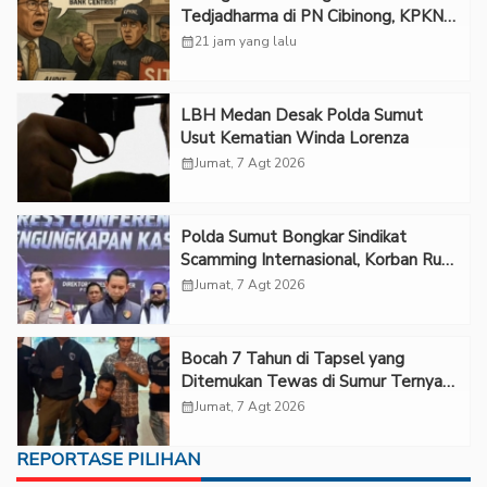
Tedjadharma di PN Cibinong, KPKNL
dan PUPN Mangkir
calendar_month
21 jam yang lalu
LBH Medan Desak Polda Sumut
Usut Kematian Winda Lorenza
calendar_month
Jumat, 7 Agt 2026
Polda Sumut Bongkar Sindikat
Scamming Internasional, Korban Rugi
Rp6,7 Miliar
calendar_month
Jumat, 7 Agt 2026
Bocah 7 Tahun di Tapsel yang
Ditemukan Tewas di Sumur Ternyata
Korban Kekerasan Seksual
calendar_month
Jumat, 7 Agt 2026
REPORTASE PILIHAN