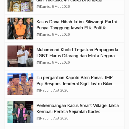
dari Thailand, 4 Pelaku Ditangkap
calendar_month
Kamis, 6 Agt 2026
Kasus Dana Hibah Jatim, Siliwangi: Partai
Punya Tanggung Jawab Etik-Politik
calendar_month
Kamis, 6 Agt 2026
Muhammad Kholid Tegaskan Propaganda
LGBT Harus Dilarang dan Minta Negara
Melindungi Korban
calendar_month
Kamis, 6 Agt 2026
Isu pergantian Kapolri Bikin Panas, JMP
Puji Respons Jenderal Sigit Justru Bikin
“Adem”
calendar_month
Rabu, 5 Agt 2026
Perkembangan Kasus Smart Village, Jaksa
Kembali Periksa Sejumlah Kades
calendar_month
Rabu, 5 Agt 2026