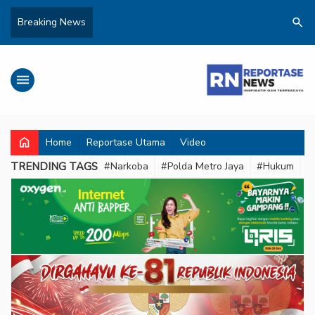
search
Breaking News
menu
home
Home
Reportase Utama
Video
TRENDING TAGS
#Narkoba
#Polda Metro Jaya
#Hukum
#