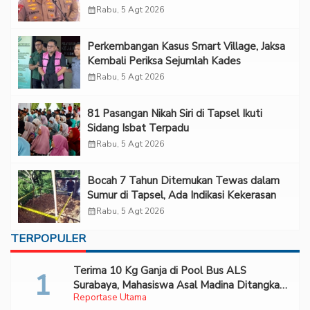
“Adem”
calendar_month
Rabu, 5 Agt 2026
Perkembangan Kasus Smart Village, Jaksa
Kembali Periksa Sejumlah Kades
calendar_month
Rabu, 5 Agt 2026
81 Pasangan Nikah Siri di Tapsel Ikuti
Sidang Isbat Terpadu
calendar_month
Rabu, 5 Agt 2026
Bocah 7 Tahun Ditemukan Tewas dalam
Sumur di Tapsel, Ada Indikasi Kekerasan
calendar_month
Rabu, 5 Agt 2026
TERPOPULER
Terima 10 Kg Ganja di Pool Bus ALS
Surabaya, Mahasiswa Asal Madina Ditangkap
Reportase Utama
Bareskrim