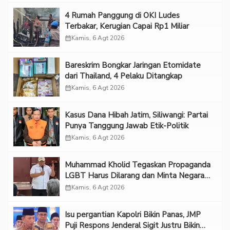
‎4 Rumah Panggung di OKI Ludes
Terbakar, Kerugian Capai Rp1 Miliar
calendar_month
Kamis, 6 Agt 2026
Bareskrim Bongkar Jaringan Etomidate
dari Thailand, 4 Pelaku Ditangkap
calendar_month
Kamis, 6 Agt 2026
Kasus Dana Hibah Jatim, Siliwangi: Partai
Punya Tanggung Jawab Etik-Politik
calendar_month
Kamis, 6 Agt 2026
Muhammad Kholid Tegaskan Propaganda
LGBT Harus Dilarang dan Minta Negara
Melindungi Korban
calendar_month
Kamis, 6 Agt 2026
Isu pergantian Kapolri Bikin Panas, JMP
Puji Respons Jenderal Sigit Justru Bikin