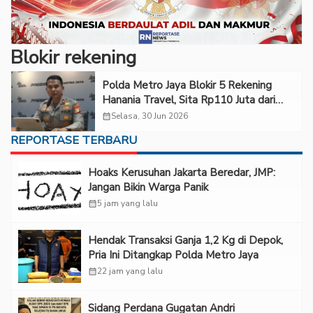
Blokir rekening
Polda Metro Jaya Blokir 5 Rekening
Hanania Travel, Sita Rp110 Juta dari
Influencer
calendar_month
Selasa, 30 Jun 2026
REPORTASE TERBARU
Hoaks Kerusuhan Jakarta Beredar, JMP:
Jangan Bikin Warga Panik
calendar_month
5 jam yang lalu
Hendak Transaksi Ganja 1,2 Kg di Depok,
Pria Ini Ditangkap Polda Metro Jaya
calendar_month
22 jam yang lalu
Sidang Perdana Gugatan Andri