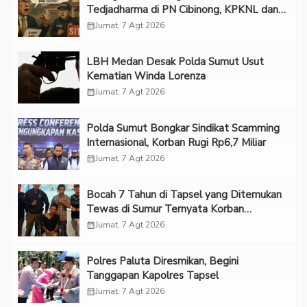
Tedjadharma di PN Cibinong, KPKNL dan
PUPN Mangkir
calendar_month
Jumat, 7 Agt 2026
LBH Medan Desak Polda Sumut Usut
Kematian Winda Lorenza
calendar_month
Jumat, 7 Agt 2026
Polda Sumut Bongkar Sindikat Scamming
Internasional, Korban Rugi Rp6,7 Miliar
calendar_month
Jumat, 7 Agt 2026
Bocah 7 Tahun di Tapsel yang Ditemukan
Tewas di Sumur Ternyata Korban
Kekerasan Seksual
calendar_month
Jumat, 7 Agt 2026
Polres Paluta Diresmikan, Begini
Tanggapan Kapolres Tapsel
calendar_month
Jumat, 7 Agt 2026