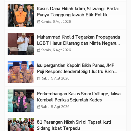
Kasus Dana Hibah Jatim, Siliwangi: Partai
Punya Tanggung Jawab Etik-Politik
calendar_month
Kamis, 6 Agt 2026
Muhammad Kholid Tegaskan Propaganda
LGBT Harus Dilarang dan Minta Negara
Melindungi Korban
calendar_month
Kamis, 6 Agt 2026
Isu pergantian Kapolri Bikin Panas, JMP
Puji Respons Jenderal Sigit Justru Bikin
“Adem”
calendar_month
Rabu, 5 Agt 2026
Perkembangan Kasus Smart Village, Jaksa
Kembali Periksa Sejumlah Kades
calendar_month
Rabu, 5 Agt 2026
81 Pasangan Nikah Siri di Tapsel Ikuti
Sidang Isbat Terpadu