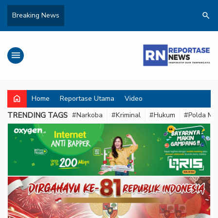
search
Breaking News
menu
home
Home
Reportase Utama
Video
TRENDING TAGS
#Narkoba
#Kriminal
#Hukum
#Polda Met