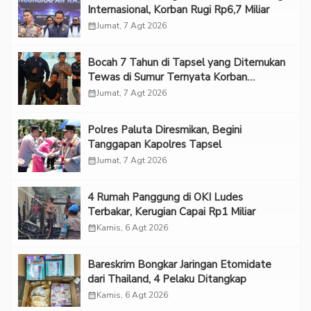
Internasional, Korban Rugi Rp6,7 Miliar
calendar_month
Jumat, 7 Agt 2026
Bocah 7 Tahun di Tapsel yang Ditemukan
Tewas di Sumur Ternyata Korban
Kekerasan Seksual
calendar_month
Jumat, 7 Agt 2026
Polres Paluta Diresmikan, Begini
Tanggapan Kapolres Tapsel
calendar_month
Jumat, 7 Agt 2026
‎4 Rumah Panggung di OKI Ludes
Terbakar, Kerugian Capai Rp1 Miliar
calendar_month
Kamis, 6 Agt 2026
Bareskrim Bongkar Jaringan Etomidate
dari Thailand, 4 Pelaku Ditangkap
calendar_month
Kamis, 6 Agt 2026