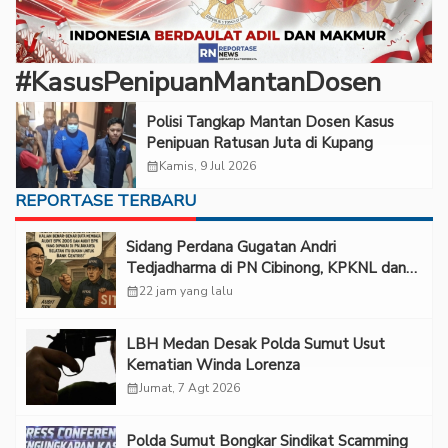
#KasusPenipuanMantanDosen
Polisi Tangkap Mantan Dosen Kasus
Penipuan Ratusan Juta di Kupang
calendar_month
Kamis, 9 Jul 2026
REPORTASE TERBARU
Sidang Perdana Gugatan Andri
Tedjadharma di PN Cibinong, KPKNL dan
PUPN Mangkir
calendar_month
22 jam yang lalu
LBH Medan Desak Polda Sumut Usut
Kematian Winda Lorenza
calendar_month
Jumat, 7 Agt 2026
Polda Sumut Bongkar Sindikat Scamming