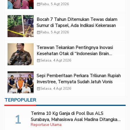
calendar_month
Rabu, 5 Agt 2026
Bocah 7 Tahun Ditemukan Tewas dalam
Sumur di Tapsel, Ada Indikasi Kekerasan
calendar_month
Rabu, 5 Agt 2026
Terawan Tekankan Pentingnya Inovasi
Kesehatan Otak di “Indonesian Brain
Forum 2026 UPN Veteran Jakarta”
calendar_month
Selasa, 4 Agt 2026
Sepi Pemberitaan Perkara Triliunan Rupiah
Investree, Ternyata Sudah Jatuh Vonis
calendar_month
Selasa, 4 Agt 2026
TERPOPULER
Terima 10 Kg Ganja di Pool Bus ALS
Surabaya, Mahasiswa Asal Madina Ditangkap
Reportase Utama
Bareskrim