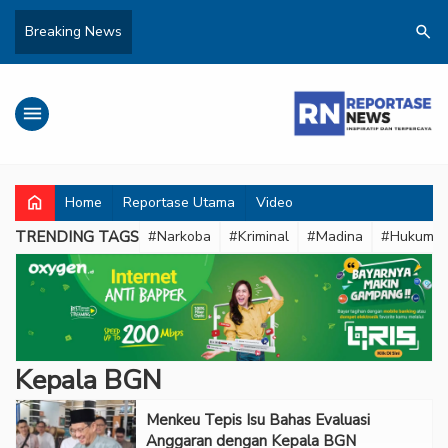
search
Breaking News
menu
home
Home
Reportase Utama
Video
TRENDING TAGS
#Narkoba
#Kriminal
#Madina
#Hukum
Kepala BGN
Menkeu Tepis Isu Bahas Evaluasi
Anggaran dengan Kepala BGN