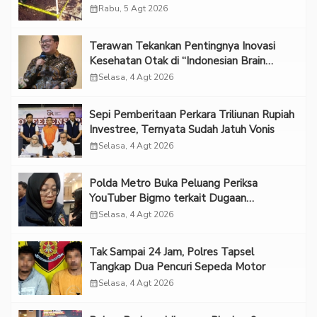
calendar_month
Rabu, 5 Agt 2026
Terawan Tekankan Pentingnya Inovasi
Kesehatan Otak di “Indonesian Brain
Forum 2026 UPN Veteran Jakarta”
calendar_month
Selasa, 4 Agt 2026
Sepi Pemberitaan Perkara Triliunan Rupiah
Investree, Ternyata Sudah Jatuh Vonis
calendar_month
Selasa, 4 Agt 2026
Polda Metro Buka Peluang Periksa
YouTuber Bigmo terkait Dugaan
Eksploitasi Anak
calendar_month
Selasa, 4 Agt 2026
Tak Sampai 24 Jam, Polres Tapsel
Tangkap Dua Pencuri Sepeda Motor
calendar_month
Selasa, 4 Agt 2026