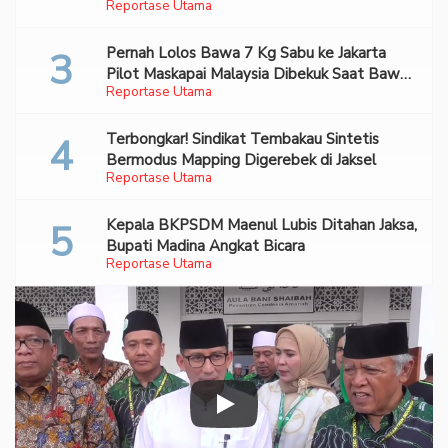
Reportase Utama
Pernah Lolos Bawa 7 Kg Sabu ke Jakarta
Pilot Maskapai Malaysia Dibekuk Saat Bawa
Reportase Utama
70 Ribu Pil Ekstasi Di Bandara Soetta
Terbongkar! Sindikat Tembakau Sintetis
Bermodus Mapping Digerebek di Jaksel
Reportase Utama
Kepala BKPSDM Maenul Lubis Ditahan Jaksa,
Bupati Madina Angkat Bicara
Reportase Utama