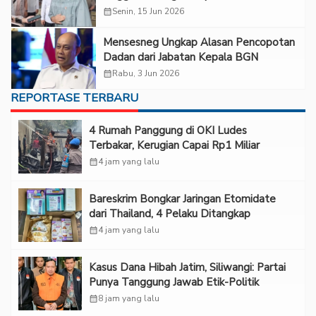
calendar_month
Senin, 15 Jun 2026
Mensesneg Ungkap Alasan Pencopotan
Dadan dari Jabatan Kepala BGN
calendar_month
Rabu, 3 Jun 2026
REPORTASE TERBARU
‎4 Rumah Panggung di OKI Ludes
Terbakar, Kerugian Capai Rp1 Miliar
calendar_month
4 jam yang lalu
Bareskrim Bongkar Jaringan Etomidate
dari Thailand, 4 Pelaku Ditangkap
calendar_month
4 jam yang lalu
Kasus Dana Hibah Jatim, Siliwangi: Partai
Punya Tanggung Jawab Etik-Politik
calendar_month
8 jam yang lalu