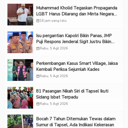
Muhammad Kholid Tegaskan Propaganda
LGBT Harus Dilarang dan Minta Negara
Melindungi Korban
calendar_month
16 jam yang lalu
Isu pergantian Kapolri Bikin Panas, JMP
Puji Respons Jenderal Sigit Justru Bikin
“Adem”
calendar_month
Rabu, 5 Agt 2026
Perkembangan Kasus Smart Village, Jaksa
Kembali Periksa Sejumlah Kades
calendar_month
Rabu, 5 Agt 2026
81 Pasangan Nikah Siri di Tapsel Ikuti
Sidang Isbat Terpadu
calendar_month
Rabu, 5 Agt 2026
Bocah 7 Tahun Ditemukan Tewas dalam
Sumur di Tapsel, Ada Indikasi Kekerasan