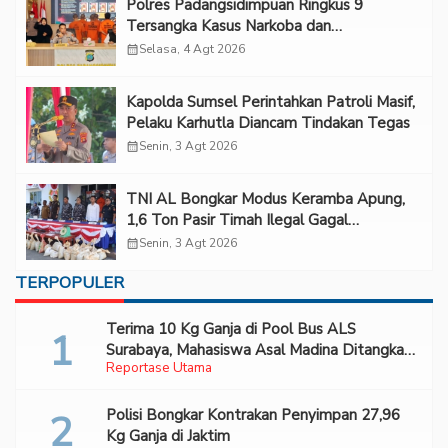
Polres Padangsidimpuan Ringkus 9
Tersangka Kasus Narkoba dan
Penganiayaan
calendar_month
Selasa, 4 Agt 2026
Kapolda Sumsel Perintahkan Patroli Masif,
Pelaku Karhutla Diancam Tindakan Tegas
calendar_month
Senin, 3 Agt 2026
TNI AL Bongkar Modus Keramba Apung,
1,6 Ton Pasir Timah Ilegal Gagal
Diselundupkan
calendar_month
Senin, 3 Agt 2026
TERPOPULER
Terima 10 Kg Ganja di Pool Bus ALS
Surabaya, Mahasiswa Asal Madina Ditangkap
Reportase Utama
Bareskrim
Polisi Bongkar Kontrakan Penyimpan 27,96
Kg Ganja di Jaktim