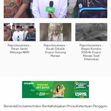
Reportasenews -
Reportasenews -
Reportasenews -
Peran Santri
Kisah Dibalik
Begini Kondisi
Menjaga NKRI
Erupsi Gunung
K0rb4n Erupsi
Marapi
Marapi Saat
Ditemukan
Beranda
Disclaimer
Index-Berita
Kebijakan Privasi
Ketentuan Pengguna
K