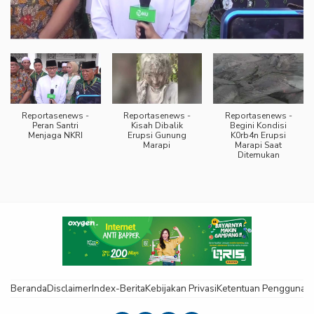
Reportasenews -
Reportasenews -
Reportasenews -
Peran Santri
Kisah Dibalik
Begini Kondisi
Menjaga NKRI
Erupsi Gunung
K0rb4n Erupsi
Marapi
Marapi Saat
Ditemukan
Beranda
Disclaimer
Index-Berita
Kebijakan Privasi
Ketentuan Pengguna
K