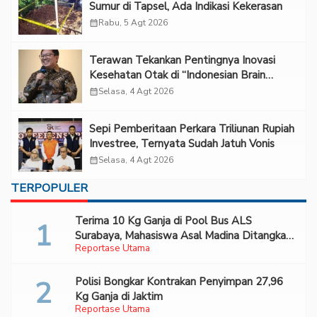
Sumur di Tapsel, Ada Indikasi Kekerasan
calendar_month
Rabu, 5 Agt 2026
Terawan Tekankan Pentingnya Inovasi
Kesehatan Otak di “Indonesian Brain
Forum 2026 UPN Veteran Jakarta”
calendar_month
Selasa, 4 Agt 2026
Sepi Pemberitaan Perkara Triliunan Rupiah
Investree, Ternyata Sudah Jatuh Vonis
calendar_month
Selasa, 4 Agt 2026
TERPOPULER
Terima 10 Kg Ganja di Pool Bus ALS
Surabaya, Mahasiswa Asal Madina Ditangkap
Reportase Utama
Bareskrim
Polisi Bongkar Kontrakan Penyimpan 27,96
Kg Ganja di Jaktim
Reportase Utama