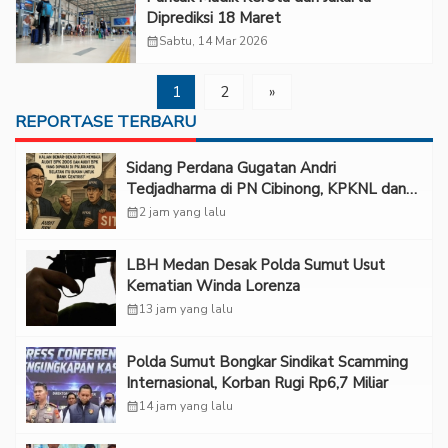
Diprediksi 18 Maret
calendar_month
Sabtu, 14 Mar 2026
1
2
»
REPORTASE TERBARU
Sidang Perdana Gugatan Andri
Tedjadharma di PN Cibinong, KPKNL dan
PUPN Mangkir
calendar_month
2 jam yang lalu
LBH Medan Desak Polda Sumut Usut
Kematian Winda Lorenza
calendar_month
13 jam yang lalu
Polda Sumut Bongkar Sindikat Scamming
Internasional, Korban Rugi Rp6,7 Miliar
calendar_month
14 jam yang lalu