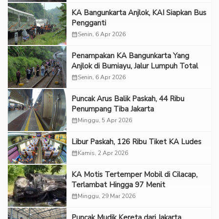
KA Bangunkarta Anjlok, KAI Siapkan Bus
Pengganti
calendar_month
Senin, 6 Apr 2026
Penampakan KA Bangunkarta Yang
Anjlok di Bumiayu, Jalur Lumpuh Total
calendar_month
Senin, 6 Apr 2026
Puncak Arus Balik Paskah, 44 Ribu
Penumpang Tiba Jakarta
calendar_month
Minggu, 5 Apr 2026
Libur Paskah, 126 Ribu Tiket KA Ludes
calendar_month
Kamis, 2 Apr 2026
KA Motis Tertemper Mobil di Cilacap,
Terlambat Hingga 97 Menit
calendar_month
Minggu, 29 Mar 2026
Puncak Mudik Kereta dari Jakarta