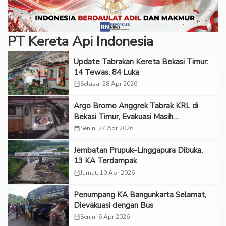
PT Kereta Api Indonesia
Update Tabrakan Kereta Bekasi Timur:
14 Tewas, 84 Luka
calendar_month
Selasa, 28 Apr 2026
Argo Bromo Anggrek Tabrak KRL di
Bekasi Timur, Evakuasi Masih
Berlangsung
calendar_month
Senin, 27 Apr 2026
Jembatan Prupuk–Linggapura Dibuka,
13 KA Terdampak
calendar_month
Jumat, 10 Apr 2026
Penumpang KA Bangunkarta Selamat,
Dievakuasi dengan Bus
calendar_month
Senin, 6 Apr 2026