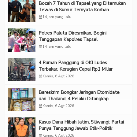
Bocah 7 Tahun di Tapsel yang Ditemukan
Tewas di Sumur Ternyata Korban
Kekerasan Seksual
calendar_month
14 jam yang lalu
Polres Paluta Diresmikan, Begini
Tanggapan Kapolres Tapsel
calendar_month
14 jam yang lalu
‎4 Rumah Panggung di OKI Ludes
Terbakar, Kerugian Capai Rp1 Miliar
calendar_month
Kamis, 6 Agt 2026
Bareskrim Bongkar Jaringan Etomidate
dari Thailand, 4 Pelaku Ditangkap
calendar_month
Kamis, 6 Agt 2026
Kasus Dana Hibah Jatim, Siliwangi: Partai
Punya Tanggung Jawab Etik-Politik
calendar_month
Kamis, 6 Agt 2026