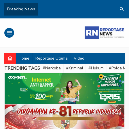
search
Breaking News
menu
home
Home
Reportase Utama
Video
TRENDING TAGS
#Narkoba
#Kriminal
#Hukum
#Polda Met