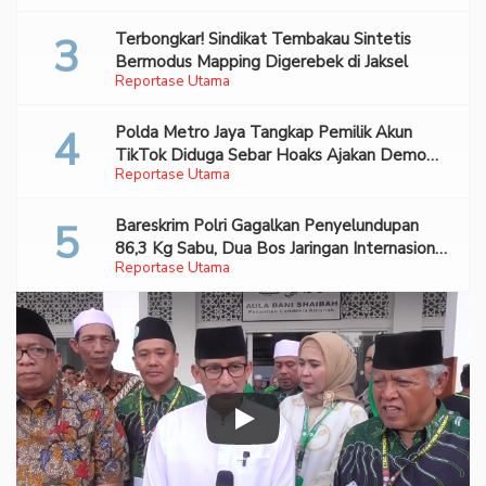
Terbongkar! Sindikat Tembakau Sintetis
Bermodus Mapping Digerebek di Jaksel
Reportase Utama
Polda Metro Jaya Tangkap Pemilik Akun
TikTok Diduga Sebar Hoaks Ajakan Demo
Reportase Utama
Turunkan Prabowo-Gibran
Bareskrim Polri Gagalkan Penyelundupan
86,3 Kg Sabu, Dua Bos Jaringan Internasional
Reportase Utama
Diburu