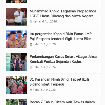
Muhammad Kholid Tegaskan Propaganda
LGBT Harus Dilarang dan Minta Negara
Melindungi Korban
calendar_month
Kamis, 6 Agt 2026
Isu pergantian Kapolri Bikin Panas, JMP
Puji Respons Jenderal Sigit Justru Bikin
“Adem”
calendar_month
Rabu, 5 Agt 2026
Perkembangan Kasus Smart Village, Jaksa
Kembali Periksa Sejumlah Kades
calendar_month
Rabu, 5 Agt 2026
81 Pasangan Nikah Siri di Tapsel Ikuti
Sidang Isbat Terpadu
calendar_month
Rabu, 5 Agt 2026
Bocah 7 Tahun Ditemukan Tewas dalam