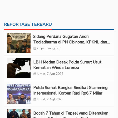
REPORTASE TERBARU
Sidang Perdana Gugatan Andri
Tedjadharma di PN Cibinong, KPKNL dan
PUPN Mangkir
calendar_month
20 jam yang lalu
LBH Medan Desak Polda Sumut Usut
Kematian Winda Lorenza
calendar_month
Jumat, 7 Agt 2026
Polda Sumut Bongkar Sindikat Scamming
Internasional, Korban Rugi Rp6,7 Miliar
calendar_month
Jumat, 7 Agt 2026
Bocah 7 Tahun di Tapsel yang Ditemukan