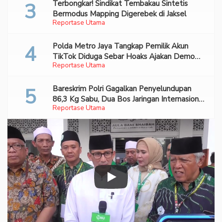
Terbongkar! Sindikat Tembakau Sintetis
Bermodus Mapping Digerebek di Jaksel
Reportase Utama
Polda Metro Jaya Tangkap Pemilik Akun
TikTok Diduga Sebar Hoaks Ajakan Demo
Reportase Utama
Turunkan Prabowo-Gibran
Bareskrim Polri Gagalkan Penyelundupan
86,3 Kg Sabu, Dua Bos Jaringan Internasional
Reportase Utama
Diburu