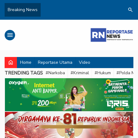
search
Breaking News
menu
home
Home
Reportase Utama
Video
TRENDING TAGS
#Narkoba
#Kriminal
#Hukum
#Polda Met