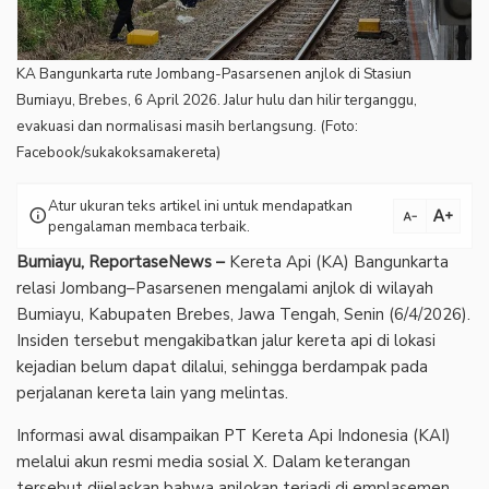
KA Bangunkarta rute Jombang-Pasarsenen anjlok di Stasiun
Bumiayu, Brebes, 6 April 2026. Jalur hulu dan hilir terganggu,
evakuasi dan normalisasi masih berlangsung. (Foto:
Facebook/sukakoksamakereta)
Atur ukuran teks artikel ini untuk mendapatkan
text_increase
info
text_decrease
pengalaman membaca terbaik.
Bumiayu, ReportaseNews –
Kereta Api (KA) Bangunkarta
relasi Jombang–Pasarsenen mengalami anjlok di wilayah
Bumiayu, Kabupaten Brebes, Jawa Tengah, Senin (6/4/2026).
Insiden tersebut mengakibatkan jalur kereta api di lokasi
kejadian belum dapat dilalui, sehingga berdampak pada
perjalanan kereta lain yang melintas.
‎Informasi awal disampaikan PT Kereta Api Indonesia (KAI)
melalui akun resmi media sosial X. Dalam keterangan
tersebut dijelaskan bahwa anjlokan terjadi di emplasemen