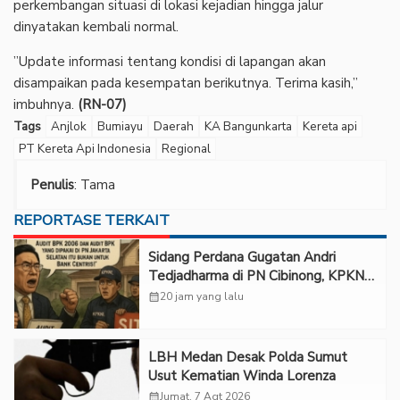
perkembangan situasi di lokasi kejadian hingga jalur
dinyatakan kembali normal.
‎”Update informasi tentang kondisi di lapangan akan
disampaikan pada kesempatan berikutnya. Terima kasih,”
imbuhnya.
(RN-07)
Tags
Anjlok
Bumiayu
Daerah
KA Bangunkarta
Kereta api
PT Kereta Api Indonesia
Regional
Penulis
: Tama
REPORTASE TERKAIT
Sidang Perdana Gugatan Andri
Tedjadharma di PN Cibinong, KPKNL
dan PUPN Mangkir
calendar_month
20 jam yang lalu
LBH Medan Desak Polda Sumut
Usut Kematian Winda Lorenza
calendar_month
Jumat, 7 Agt 2026