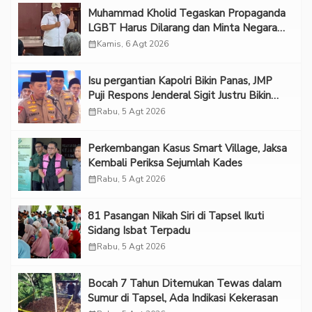
Muhammad Kholid Tegaskan Propaganda
LGBT Harus Dilarang dan Minta Negara
Melindungi Korban
calendar_month
Kamis, 6 Agt 2026
Isu pergantian Kapolri Bikin Panas, JMP
Puji Respons Jenderal Sigit Justru Bikin
“Adem”
calendar_month
Rabu, 5 Agt 2026
Perkembangan Kasus Smart Village, Jaksa
Kembali Periksa Sejumlah Kades
calendar_month
Rabu, 5 Agt 2026
81 Pasangan Nikah Siri di Tapsel Ikuti
Sidang Isbat Terpadu
calendar_month
Rabu, 5 Agt 2026
Bocah 7 Tahun Ditemukan Tewas dalam
Sumur di Tapsel, Ada Indikasi Kekerasan