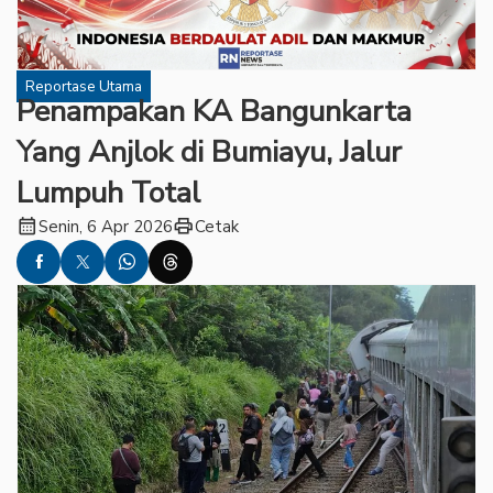
Reportase Utama
Penampakan KA Bangunkarta
Yang Anjlok di Bumiayu, Jalur
Lumpuh Total
calendar_month
print
Senin, 6 Apr 2026
Cetak