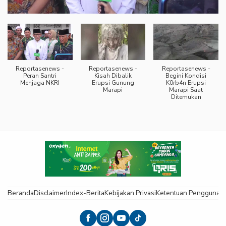
Reportasenews -
Reportasenews -
Reportasenews -
Peran Santri
Kisah Dibalik
Begini Kondisi
Menjaga NKRI
Erupsi Gunung
K0rb4n Erupsi
Marapi
Marapi Saat
Ditemukan
Beranda
Disclaimer
Index-Berita
Kebijakan Privasi
Ketentuan Pengguna
K