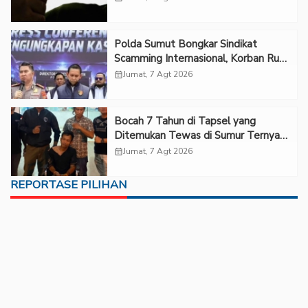
Polda Sumut Bongkar Sindikat
Scamming Internasional, Korban Rugi
Rp6,7 Miliar
calendar_month
Jumat, 7 Agt 2026
Bocah 7 Tahun di Tapsel yang
Ditemukan Tewas di Sumur Ternyata
Korban Kekerasan Seksual
calendar_month
Jumat, 7 Agt 2026
REPORTASE PILIHAN