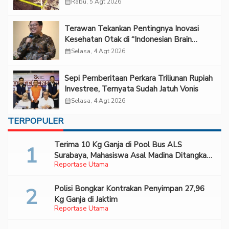
calendar_month
Rabu, 5 Agt 2026
Terawan Tekankan Pentingnya Inovasi
Kesehatan Otak di “Indonesian Brain
Forum 2026 UPN Veteran Jakarta”
calendar_month
Selasa, 4 Agt 2026
Sepi Pemberitaan Perkara Triliunan Rupiah
Investree, Ternyata Sudah Jatuh Vonis
calendar_month
Selasa, 4 Agt 2026
TERPOPULER
Terima 10 Kg Ganja di Pool Bus ALS
Surabaya, Mahasiswa Asal Madina Ditangkap
Reportase Utama
Bareskrim
Polisi Bongkar Kontrakan Penyimpan 27,96
Kg Ganja di Jaktim
Reportase Utama