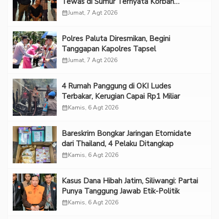
Tewas di Sumur Ternyata Korban
Kekerasan Seksual
calendar_month
Jumat, 7 Agt 2026
Polres Paluta Diresmikan, Begini
Tanggapan Kapolres Tapsel
calendar_month
Jumat, 7 Agt 2026
‎4 Rumah Panggung di OKI Ludes
Terbakar, Kerugian Capai Rp1 Miliar
calendar_month
Kamis, 6 Agt 2026
Bareskrim Bongkar Jaringan Etomidate
dari Thailand, 4 Pelaku Ditangkap
calendar_month
Kamis, 6 Agt 2026
Kasus Dana Hibah Jatim, Siliwangi: Partai
Punya Tanggung Jawab Etik-Politik
calendar_month
Kamis, 6 Agt 2026