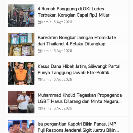
‎4 Rumah Panggung di OKI Ludes
Terbakar, Kerugian Capai Rp1 Miliar
calendar_month
Kamis, 6 Agt 2026
Bareskrim Bongkar Jaringan Etomidate
dari Thailand, 4 Pelaku Ditangkap
calendar_month
Kamis, 6 Agt 2026
Kasus Dana Hibah Jatim, Siliwangi: Partai
Punya Tanggung Jawab Etik-Politik
calendar_month
Kamis, 6 Agt 2026
Muhammad Kholid Tegaskan Propaganda
LGBT Harus Dilarang dan Minta Negara
Melindungi Korban
calendar_month
Kamis, 6 Agt 2026
Isu pergantian Kapolri Bikin Panas, JMP
Puji Respons Jenderal Sigit Justru Bikin