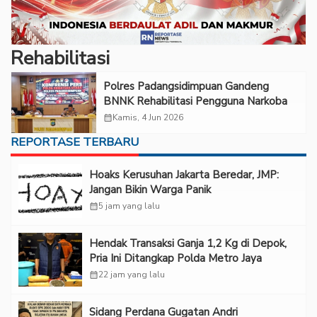
Rehabilitasi
Polres Padangsidimpuan Gandeng
BNNK Rehabilitasi Pengguna Narkoba
calendar_month
Kamis, 4 Jun 2026
REPORTASE TERBARU
Hoaks Kerusuhan Jakarta Beredar, JMP:
Jangan Bikin Warga Panik
calendar_month
5 jam yang lalu
Hendak Transaksi Ganja 1,2 Kg di Depok,
Pria Ini Ditangkap Polda Metro Jaya
calendar_month
22 jam yang lalu
Sidang Perdana Gugatan Andri