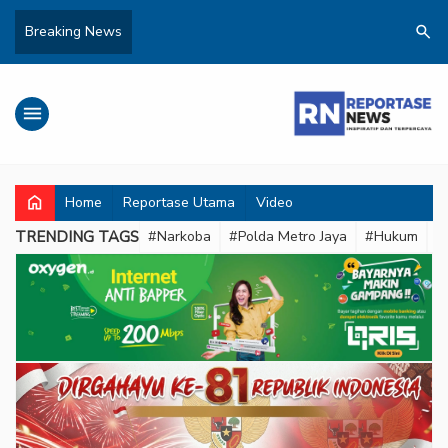
search
Breaking News
menu
home
Home
Reportase Utama
Video
TRENDING TAGS
#Narkoba
#Polda Metro Jaya
#Hukum
#