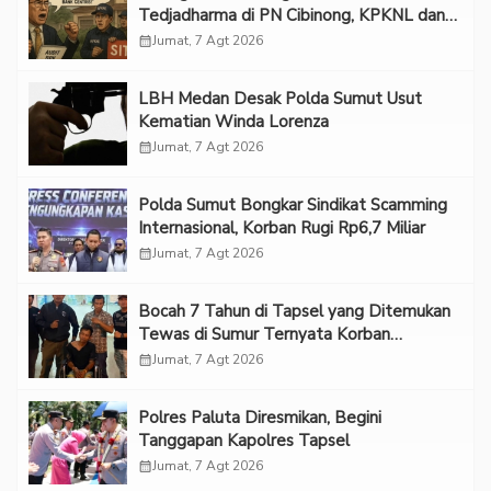
Tedjadharma di PN Cibinong, KPKNL dan
PUPN Mangkir
calendar_month
Jumat, 7 Agt 2026
LBH Medan Desak Polda Sumut Usut
Kematian Winda Lorenza
calendar_month
Jumat, 7 Agt 2026
Polda Sumut Bongkar Sindikat Scamming
Internasional, Korban Rugi Rp6,7 Miliar
calendar_month
Jumat, 7 Agt 2026
Bocah 7 Tahun di Tapsel yang Ditemukan
Tewas di Sumur Ternyata Korban
Kekerasan Seksual
calendar_month
Jumat, 7 Agt 2026
Polres Paluta Diresmikan, Begini
Tanggapan Kapolres Tapsel
calendar_month
Jumat, 7 Agt 2026