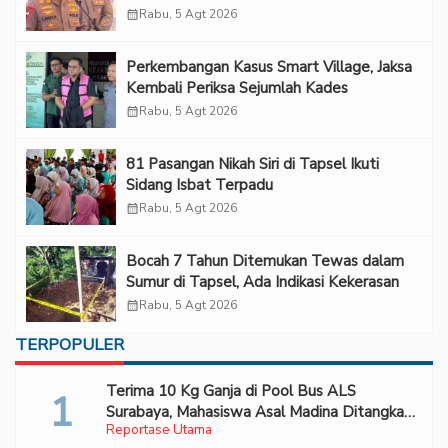
“Adem”
calendar_month
Rabu, 5 Agt 2026
Perkembangan Kasus Smart Village, Jaksa
Kembali Periksa Sejumlah Kades
calendar_month
Rabu, 5 Agt 2026
81 Pasangan Nikah Siri di Tapsel Ikuti
Sidang Isbat Terpadu
calendar_month
Rabu, 5 Agt 2026
Bocah 7 Tahun Ditemukan Tewas dalam
Sumur di Tapsel, Ada Indikasi Kekerasan
calendar_month
Rabu, 5 Agt 2026
TERPOPULER
Terima 10 Kg Ganja di Pool Bus ALS
Surabaya, Mahasiswa Asal Madina Ditangkap
Reportase Utama
Bareskrim