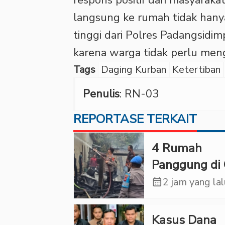
langsung ke rumah tidak hany
tinggi dari Polres Padangsidi
karena warga tidak perlu meng
Tags
Daging Kurban
Ketertiban
Penulis
: RN-03
REPORTASE TERKAIT
‎4 Rumah
Panggung di 
Ludes Terbak
calendar_month
2 jam yang la
Kerugian Cap
Rp1 Miliar
Kasus Dana