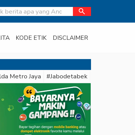
search
ITA
KODE ETIK
DISCLAIMER
lda Metro Jaya
#Jabodetabek
#Bareskrim Pol