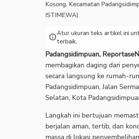
Kosong, Kecamatan Padangsidimpu
ISTIMEWA)
Atur ukuran teks artikel ini
info
terbaik.
Padangsidimpuan, Reportase
membagikan daging dari peny
secara langsung ke rumah-rum
Padangsidimpuan, Jalan Serm
Selatan, Kota Padangsidimpua
Langkah ini bertujuan memasti
berjalan aman, tertib, dan ko
massa di lokasi penyembeliha