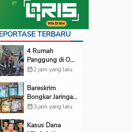
EPORTASE TERBARU
‎4 Rumah
Panggung di OKI
Ludes Terbakar,
calendar_month
2 jam yang lalu
Kerugian Capai
Rp1 Miliar
Bareskrim
Bongkar Jaringan
Etomidate dari
calendar_month
3 jam yang lalu
Thailand, 4
Pelaku Ditangkap
Kasus Dana