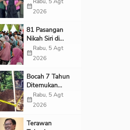
Village, Jaksa
Rabu, 5 Agt
calendar_month
Kembali Periksa
2026
Sejumlah Kades
81 Pasangan
Nikah Siri di
Tapsel Ikuti
Rabu, 5 Agt
calendar_month
Sidang Isbat
2026
Terpadu
Bocah 7 Tahun
Ditemukan
Tewas dalam
Rabu, 5 Agt
calendar_month
Sumur di Tapsel,
2026
Ada Indikasi
Kekerasan
Terawan