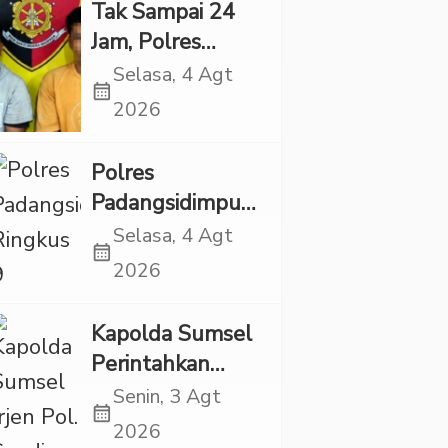
Eksploitasi Anak
Tak Sampai 24
Jam, Polres
Tapsel Tangkap
Selasa, 4 Agt
calendar_month
Dua Pencuri
2026
Sepeda Motor
Polres
Padangsidimpuan
Ringkus 9
Selasa, 4 Agt
calendar_month
Tersangka Kasus
2026
Narkoba dan
Penganiayaan
Kapolda Sumsel
Perintahkan
Patroli Masif,
Senin, 3 Agt
calendar_month
Pelaku Karhutla
2026