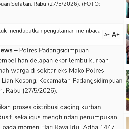
an Selatan, Rabu (27/5/2026). (FOTO:
 untuk mendapatkan pengalaman membaca
text_increase
text_decrease
News –
Polres Padangsidimpuan
embelihan delapan ekor lembu kurban
ah warga di sekitar eks Mako Polres
a Lian Kosong, Kecamatan Padangsidimpuan
n, Rabu (27/5/2026).
kan proses distribusi daging kurban
ndusif, sekaligus menghindari penumpukan
n pada momen Hari Raya Idul Adha 1447