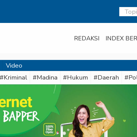
REDAKSI
INDEX BER
Video
#Kriminal
#Madina
#Hukum
#Daerah
#Po