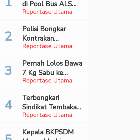
di Pool Bus ALS
Reportase Utama
Surabaya,
Mahasiswa Asal
Polisi Bongkar
Madina Ditangkap
Kontrakan
Bareskrim
Reportase Utama
Penyimpan 27,96
Kg Ganja di Jaktim
Pernah Lolos Bawa
7 Kg Sabu ke
Reportase Utama
Jakarta Pilot
Maskapai Malaysia
Terbongkar!
Dibekuk Saat Bawa
Sindikat Tembakau
70 Ribu Pil Ekstasi
Reportase Utama
Sintetis Bermodus
Di Bandara Soetta
Mapping Digerebek
Kepala BKPSDM
di Jaksel