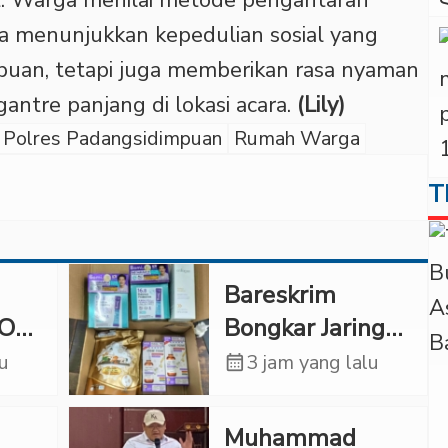
a menunjukkan kepedulian sosial yang
mpuan, tetapi juga memberikan rasa nyaman
antre panjang di lokasi acara.
(Lily)
Polres Padangsidimpuan
Rumah Warga
T
Bareskrim
OKI
Bongkar Jaringan
ar,
Etomidate dari
lu
calendar_month
3 jam yang lalu
ai
Thailand, 4
Pelaku
Muhammad