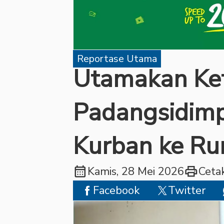
Reportase Utama
Utamakan Ket
Padangsidim
Kurban ke R
calendar_month
print
Kamis, 28 Mei 2026
Ceta
Facebook
Twitter