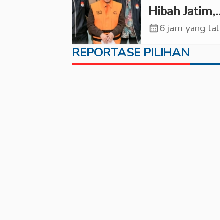
Hibah Jatim,
Siliwangi: Pa
calendar_month
6 jam yang la
Punya Tangg
REPORTASE PILIHAN
Jawab Etik-
Politik