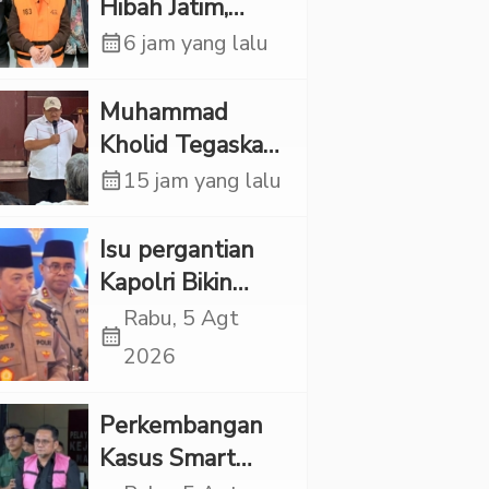
Hibah Jatim,
Siliwangi: Partai
calendar_month
6 jam yang lalu
Punya Tanggung
Jawab Etik-Politik
Muhammad
Kholid Tegaskan
Propaganda
calendar_month
15 jam yang lalu
LGBT Harus
Dilarang dan
Isu pergantian
Minta Negara
Kapolri Bikin
Melindungi
Panas, JMP Puji
Rabu, 5 Agt
calendar_month
Korban
Respons Jenderal
2026
Sigit Justru Bikin
“Adem”
Perkembangan
Kasus Smart