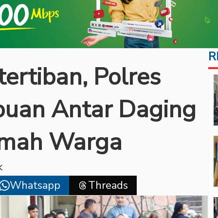
R
ertiban, Polres
puan Antar Daging
umah Warga
k
Whatsapp
Threads