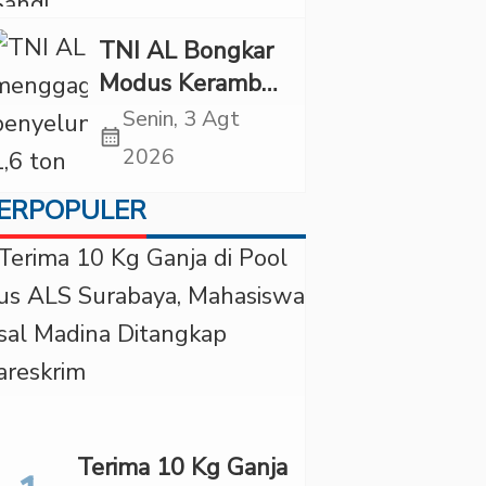
Diancam
Tindakan Tegas
TNI AL Bongkar
Modus Keramba
Apung, 1,6 Ton
Senin, 3 Agt
calendar_month
Pasir Timah
2026
Ilegal Gagal
ERPOPULER
Diselundupkan
Terima 10 Kg Ganja