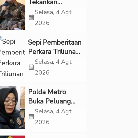
Tekankan
Pentingnya
Selasa, 4 Agt
calendar_month
Inovasi
2026
Kesehatan Otak
di “Indonesian
Sepi Pemberitaan
Brain Forum
Perkara Triliunan
2026 UPN
Rupiah Investree,
Selasa, 4 Agt
Veteran Jakarta”
calendar_month
Ternyata Sudah
2026
Jatuh Vonis
Polda Metro
Buka Peluang
Periksa YouTuber
Selasa, 4 Agt
calendar_month
Bigmo terkait
2026
Dugaan