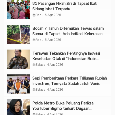
81 Pasangan Nikah Siri di Tapsel Ikuti
Sidang Isbat Terpadu
calendar_month
Rabu, 5 Agt 2026
Bocah 7 Tahun Ditemukan Tewas dalam
Sumur di Tapsel, Ada Indikasi Kekerasan
calendar_month
Rabu, 5 Agt 2026
Terawan Tekankan Pentingnya Inovasi
Kesehatan Otak di “Indonesian Brain
Forum 2026 UPN Veteran Jakarta”
calendar_month
Selasa, 4 Agt 2026
Sepi Pemberitaan Perkara Triliunan Rupiah
Investree, Ternyata Sudah Jatuh Vonis
calendar_month
Selasa, 4 Agt 2026
Polda Metro Buka Peluang Periksa
YouTuber Bigmo terkait Dugaan
Eksploitasi Anak
calendar_month
Selasa, 4 Agt 2026