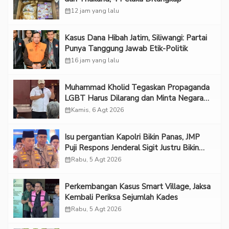
calendar_month
12 jam yang lalu
Kasus Dana Hibah Jatim, Siliwangi: Partai
Punya Tanggung Jawab Etik-Politik
calendar_month
16 jam yang lalu
Muhammad Kholid Tegaskan Propaganda
LGBT Harus Dilarang dan Minta Negara
Melindungi Korban
calendar_month
Kamis, 6 Agt 2026
Isu pergantian Kapolri Bikin Panas, JMP
Puji Respons Jenderal Sigit Justru Bikin
“Adem”
calendar_month
Rabu, 5 Agt 2026
Perkembangan Kasus Smart Village, Jaksa
Kembali Periksa Sejumlah Kades
calendar_month
Rabu, 5 Agt 2026