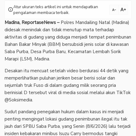
Atur ukuran teks artikel ini untuk mendapatkan
text_increase
info
text_decrease
pengalaman membaca terbaik.
Madina, ReportaseNews –
Polres Mandailing Natal (Madina)
didesak menindak dan tidak menutup mata terhadap
aktivitas di gudang yang diduga menjadi tempat penimbunan
Bahan Bakar Minyak (BBM) bersubsidi jenis solar di kawasan
Saba Purba, Desa Purba Baru, Kecamatan Lembah Sorik
Marapi (LSM), Madina.
Desakan itu mencuat setelah video berdurasi 44 detik yang
memperlihatkan puluhan jeriken besar berisi solar dan
sejumlah truk Fuso di dalam gudang milik seorang pria
berinisial D tersebut viral di media sosial melalui akun TikTok
@Soksimedia.
Sudut pandang penegakan hukum dalam kasus ini menjadi
penting mengingat lokasi gudang penimbunan ilegal itu tak
jauh dari SPBU Saba Purba, yang Senin (8/6/2026) lalu terjadi
insiden kebakaran minibus Isuzu Carry bermodus tangki