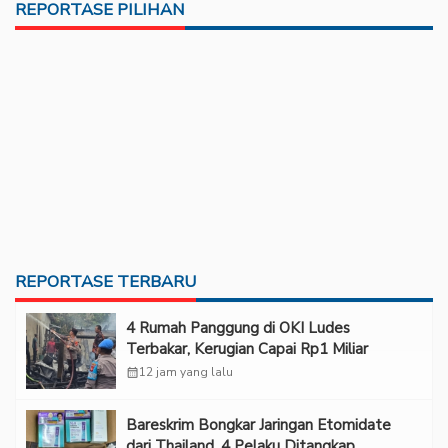
REPORTASE PILIHAN
REPORTASE TERBARU
‎4 Rumah Panggung di OKI Ludes
Terbakar, Kerugian Capai Rp1 Miliar
calendar_month
12 jam yang lalu
Bareskrim Bongkar Jaringan Etomidate
dari Thailand, 4 Pelaku Ditangkap