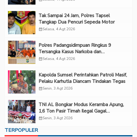
Tak Sampai 24 Jam, Polres Tapsel
Tangkap Dua Pencuri Sepeda Motor
calendar_month
Selasa, 4 Agt 2026
Polres Padangsidimpuan Ringkus 9
Tersangka Kasus Narkoba dan
Penganiayaan
calendar_month
Selasa, 4 Agt 2026
Kapolda Sumsel Perintahkan Patroli Masif,
Pelaku Karhutla Diancam Tindakan Tegas
calendar_month
Senin, 3 Agt 2026
TNI AL Bongkar Modus Keramba Apung,
1,6 Ton Pasir Timah Ilegal Gagal
Diselundupkan
calendar_month
Senin, 3 Agt 2026
TERPOPULER