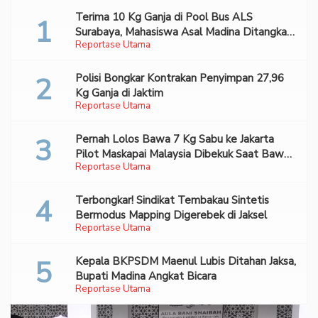
Terima 10 Kg Ganja di Pool Bus ALS
Surabaya, Mahasiswa Asal Madina Ditangkap
Reportase Utama
Bareskrim
Polisi Bongkar Kontrakan Penyimpan 27,96
Kg Ganja di Jaktim
Reportase Utama
Pernah Lolos Bawa 7 Kg Sabu ke Jakarta
Pilot Maskapai Malaysia Dibekuk Saat Bawa
Reportase Utama
70 Ribu Pil Ekstasi Di Bandara Soetta
Terbongkar! Sindikat Tembakau Sintetis
Bermodus Mapping Digerebek di Jaksel
Reportase Utama
Kepala BKPSDM Maenul Lubis Ditahan Jaksa,
Bupati Madina Angkat Bicara
Reportase Utama