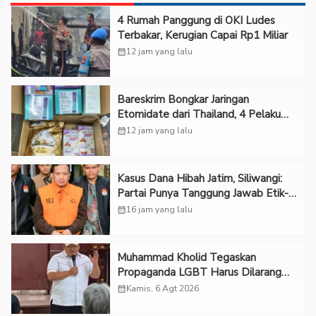
‎4 Rumah Panggung di OKI Ludes
Terbakar, Kerugian Capai Rp1 Miliar
calendar_month
12 jam yang lalu
Bareskrim Bongkar Jaringan
Etomidate dari Thailand, 4 Pelaku
Ditangkap
calendar_month
12 jam yang lalu
Kasus Dana Hibah Jatim, Siliwangi:
Partai Punya Tanggung Jawab Etik-
Politik
calendar_month
16 jam yang lalu
Muhammad Kholid Tegaskan
Propaganda LGBT Harus Dilarang
dan Minta Negara Melindungi Korban
calendar_month
Kamis, 6 Agt 2026