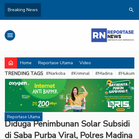
search
Breaking News
menu
home
Home
Reportase Utama
Video
TRENDING TAGS
#Narkoba
#Kriminal
#Madina
#Hukum
Reportase Utama
Diduga Penimbunan Solar Subsidi
di Saba Purba Viral, Polres Madina