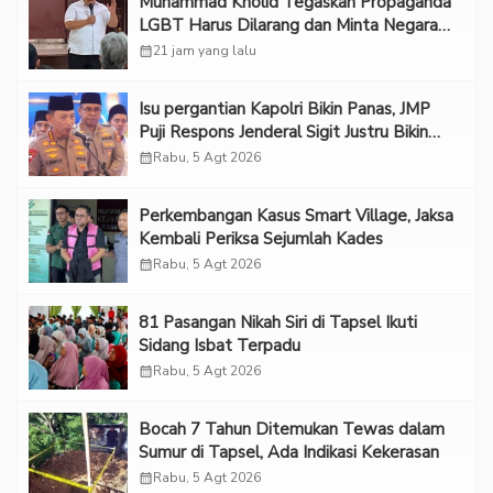
Muhammad Kholid Tegaskan Propaganda
LGBT Harus Dilarang dan Minta Negara
Melindungi Korban
calendar_month
21 jam yang lalu
Isu pergantian Kapolri Bikin Panas, JMP
Puji Respons Jenderal Sigit Justru Bikin
“Adem”
calendar_month
Rabu, 5 Agt 2026
Perkembangan Kasus Smart Village, Jaksa
Kembali Periksa Sejumlah Kades
calendar_month
Rabu, 5 Agt 2026
81 Pasangan Nikah Siri di Tapsel Ikuti
Sidang Isbat Terpadu
calendar_month
Rabu, 5 Agt 2026
Bocah 7 Tahun Ditemukan Tewas dalam
Sumur di Tapsel, Ada Indikasi Kekerasan
calendar_month
Rabu, 5 Agt 2026