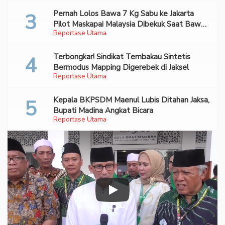
Pernah Lolos Bawa 7 Kg Sabu ke Jakarta
Pilot Maskapai Malaysia Dibekuk Saat Bawa
Reportase Utama
70 Ribu Pil Ekstasi Di Bandara Soetta
Terbongkar! Sindikat Tembakau Sintetis
Bermodus Mapping Digerebek di Jaksel
Reportase Utama
Kepala BKPSDM Maenul Lubis Ditahan Jaksa,
Bupati Madina Angkat Bicara
Reportase Utama