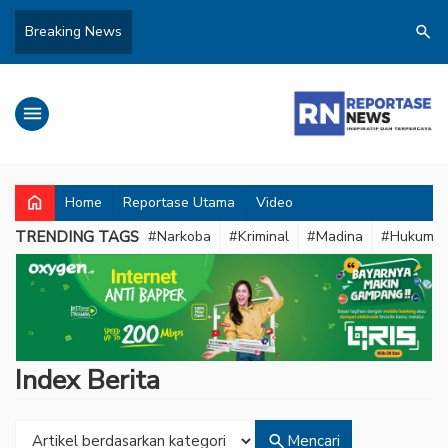
search
Breaking News
menu
home
Home
Reportase Utama
Video
TRENDING TAGS
#Narkoba
#Kriminal
#Madina
#Hukum
Index Berita
search
Mencari