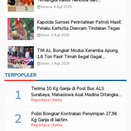
Tersangka Kasus Narkoba dan
Penganiayaan
calendar_month
Selasa, 4 Agt 2026
Kapolda Sumsel Perintahkan Patroli Masif,
Pelaku Karhutla Diancam Tindakan Tegas
calendar_month
Senin, 3 Agt 2026
TNI AL Bongkar Modus Keramba Apung,
1,6 Ton Pasir Timah Ilegal Gagal
Diselundupkan
calendar_month
Senin, 3 Agt 2026
TERPOPULER
Terima 10 Kg Ganja di Pool Bus ALS
Surabaya, Mahasiswa Asal Madina Ditangkap
Reportase Utama
Bareskrim
Polisi Bongkar Kontrakan Penyimpan 27,96
Kg Ganja di Jaktim
Reportase Utama