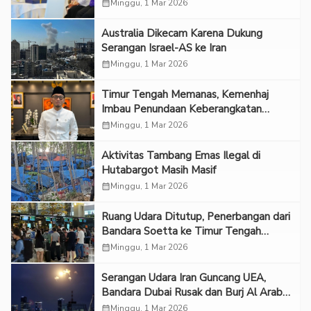
calendar_month
Minggu, 1 Mar 2026
Australia Dikecam Karena Dukung
Serangan Israel-AS ke Iran
calendar_month
Minggu, 1 Mar 2026
Timur Tengah Memanas, Kemenhaj
Imbau Penundaan Keberangkatan
Umrah
calendar_month
Minggu, 1 Mar 2026
Aktivitas Tambang Emas Ilegal di
Hutabargot Masih Masif
calendar_month
Minggu, 1 Mar 2026
Ruang Udara Ditutup, Penerbangan dari
Bandara Soetta ke Timur Tengah
Dibatalkan
calendar_month
Minggu, 1 Mar 2026
Serangan Udara Iran Guncang UEA,
Bandara Dubai Rusak dan Burj Al Arab
Terbakar
calendar_month
Minggu, 1 Mar 2026