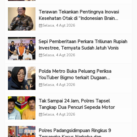
Terawan Tekankan Pentingnya Inovasi
Kesehatan Otak di “Indonesian Brain
Forum 2026 UPN Veteran Jakarta”
calendar_month
Selasa, 4 Agt 2026
Sepi Pemberitaan Perkara Triliunan Rupiah
Investree, Ternyata Sudah Jatuh Vonis
calendar_month
Selasa, 4 Agt 2026
Polda Metro Buka Peluang Periksa
YouTuber Bigmo terkait Dugaan
Eksploitasi Anak
calendar_month
Selasa, 4 Agt 2026
Tak Sampai 24 Jam, Polres Tapsel
Tangkap Dua Pencuri Sepeda Motor
calendar_month
Selasa, 4 Agt 2026
Polres Padangsidimpuan Ringkus 9