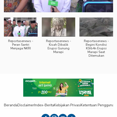
Reportasenews -
Reportasenews -
Reportasenews -
Peran Santri
Kisah Dibalik
Begini Kondisi
Menjaga NKRI
Erupsi Gunung
K0rb4n Erupsi
Marapi
Marapi Saat
Ditemukan
Beranda
Disclaimer
Index-Berita
Kebijakan Privasi
Ketentuan Pengguna
K