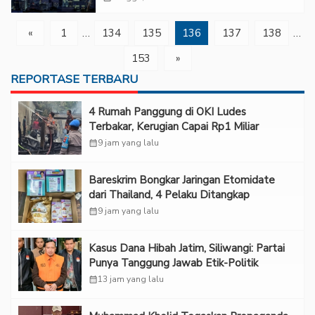
«
1
…
134
135
136
137
138
…
153
»
REPORTASE TERBARU
‎4 Rumah Panggung di OKI Ludes
Terbakar, Kerugian Capai Rp1 Miliar
calendar_month
9 jam yang lalu
Bareskrim Bongkar Jaringan Etomidate
dari Thailand, 4 Pelaku Ditangkap
calendar_month
9 jam yang lalu
Kasus Dana Hibah Jatim, Siliwangi: Partai
Punya Tanggung Jawab Etik-Politik
calendar_month
13 jam yang lalu