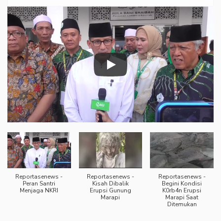
Reportasenews -
Reportasenews -
Reportasenews -
Peran Santri
Kisah Dibalik
Begini Kondisi
Menjaga NKRI
Erupsi Gunung
K0rb4n Erupsi
Marapi
Marapi Saat
Ditemukan