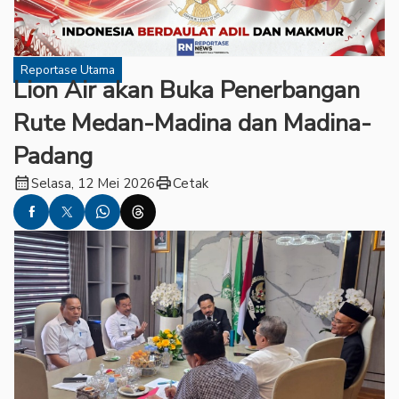
Reportase Utama
Lion Air akan Buka Penerbangan
Rute Medan-Madina dan Madina-
Padang
calendar_month
print
Selasa, 12 Mei 2026
Cetak