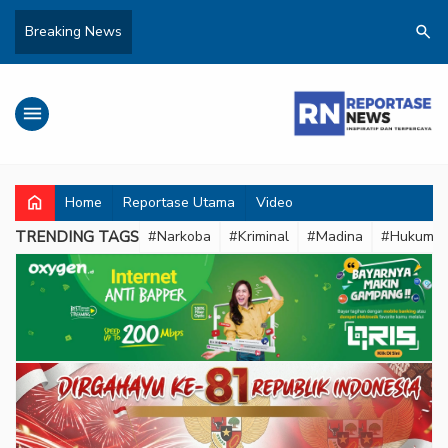
search
Breaking News
menu
home
Home
Reportase Utama
Video
TRENDING TAGS
#Narkoba
#Kriminal
#Madina
#Hukum