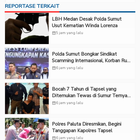
REPORTASE TERKAIT
LBH Medan Desak Polda Sumut
Usut Kematian Winda Lorenza
calendar_month
5 jam yang lalu
Polda Sumut Bongkar Sindikat
Scamming Internasional, Korban Rugi
Rp6,7 Miliar
calendar_month
6 jam yang lalu
Bocah 7 Tahun di Tapsel yang
Ditemukan Tewas di Sumur Ternyata
Korban Kekerasan Seksual
calendar_month
6 jam yang lalu
Polres Paluta Diresmikan, Begini
Tanggapan Kapolres Tapsel
calendar_month
6 jam yang lalu