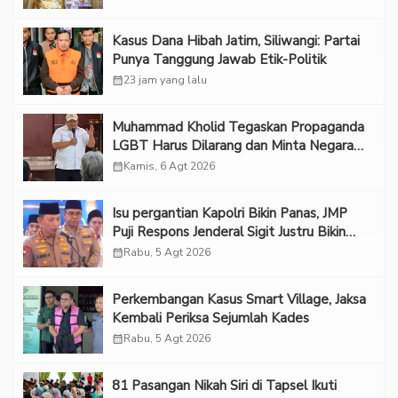
Kasus Dana Hibah Jatim, Siliwangi: Partai
Punya Tanggung Jawab Etik-Politik
calendar_month
23 jam yang lalu
Muhammad Kholid Tegaskan Propaganda
LGBT Harus Dilarang dan Minta Negara
Melindungi Korban
calendar_month
Kamis, 6 Agt 2026
Isu pergantian Kapolri Bikin Panas, JMP
Puji Respons Jenderal Sigit Justru Bikin
“Adem”
calendar_month
Rabu, 5 Agt 2026
Perkembangan Kasus Smart Village, Jaksa
Kembali Periksa Sejumlah Kades
calendar_month
Rabu, 5 Agt 2026
81 Pasangan Nikah Siri di Tapsel Ikuti