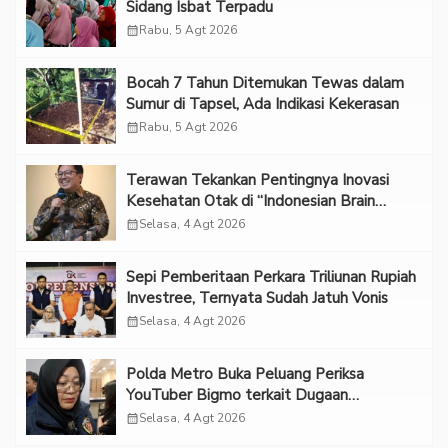
Sidang Isbat Terpadu
calendar_month
Rabu, 5 Agt 2026
Bocah 7 Tahun Ditemukan Tewas dalam
Sumur di Tapsel, Ada Indikasi Kekerasan
calendar_month
Rabu, 5 Agt 2026
Terawan Tekankan Pentingnya Inovasi
Kesehatan Otak di “Indonesian Brain
Forum 2026 UPN Veteran Jakarta”
calendar_month
Selasa, 4 Agt 2026
Sepi Pemberitaan Perkara Triliunan Rupiah
Investree, Ternyata Sudah Jatuh Vonis
calendar_month
Selasa, 4 Agt 2026
Polda Metro Buka Peluang Periksa
YouTuber Bigmo terkait Dugaan
Eksploitasi Anak
calendar_month
Selasa, 4 Agt 2026