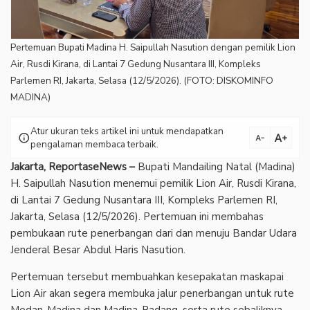
Pertemuan Bupati Madina H. Saipullah Nasution dengan pemilik Lion
Air, Rusdi Kirana, di Lantai 7 Gedung Nusantara III, Kompleks
Parlemen RI, Jakarta, Selasa (12/5/2026). (FOTO: DISKOMINFO
MADINA)
Atur ukuran teks artikel ini untuk mendapatkan
text_increase
info
text_decrease
pengalaman membaca terbaik.
Jakarta, ReportaseNews –
Bupati Mandailing Natal (Madina)
H. Saipullah Nasution menemui pemilik Lion Air, Rusdi Kirana,
di Lantai 7 Gedung Nusantara III, Kompleks Parlemen RI,
Jakarta, Selasa (12/5/2026). Pertemuan ini membahas
pembukaan rute penerbangan dari dan menuju Bandar Udara
Jenderal Besar Abdul Haris Nasution.
Pertemuan tersebut membuahkan kesepakatan maskapai
Lion Air akan segera membuka jalur penerbangan untuk rute