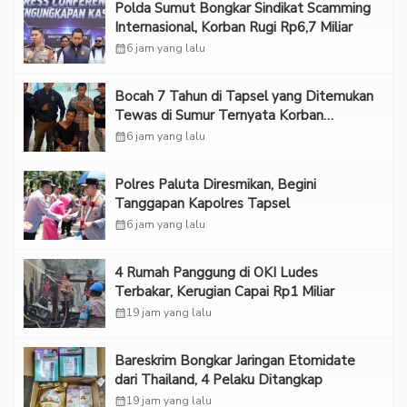
Polda Sumut Bongkar Sindikat Scamming
Internasional, Korban Rugi Rp6,7 Miliar
calendar_month
6 jam yang lalu
Bocah 7 Tahun di Tapsel yang Ditemukan
Tewas di Sumur Ternyata Korban
Kekerasan Seksual
calendar_month
6 jam yang lalu
Polres Paluta Diresmikan, Begini
Tanggapan Kapolres Tapsel
calendar_month
6 jam yang lalu
‎4 Rumah Panggung di OKI Ludes
Terbakar, Kerugian Capai Rp1 Miliar
calendar_month
19 jam yang lalu
Bareskrim Bongkar Jaringan Etomidate
dari Thailand, 4 Pelaku Ditangkap
calendar_month
19 jam yang lalu