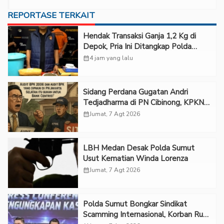
REPORTASE TERKAIT
Hendak Transaksi Ganja 1,2 Kg di
Depok, Pria Ini Ditangkap Polda
Metro Jaya
calendar_month
4 jam yang lalu
Sidang Perdana Gugatan Andri
Tedjadharma di PN Cibinong, KPKNL
dan PUPN Mangkir
calendar_month
Jumat, 7 Agt 2026
LBH Medan Desak Polda Sumut
Usut Kematian Winda Lorenza
calendar_month
Jumat, 7 Agt 2026
Polda Sumut Bongkar Sindikat
Scamming Internasional, Korban Rugi