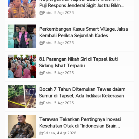
Puji Respons Jenderal Sigit Justru Bikin
“Adem”
calendar_month
Rabu, 5 Agt 2026
Perkembangan Kasus Smart Village, Jaksa
Kembali Periksa Sejumlah Kades
calendar_month
Rabu, 5 Agt 2026
81 Pasangan Nikah Siri di Tapsel Ikuti
Sidang Isbat Terpadu
calendar_month
Rabu, 5 Agt 2026
Bocah 7 Tahun Ditemukan Tewas dalam
Sumur di Tapsel, Ada Indikasi Kekerasan
calendar_month
Rabu, 5 Agt 2026
Terawan Tekankan Pentingnya Inovasi
Kesehatan Otak di “Indonesian Brain
Forum 2026 UPN Veteran Jakarta”
calendar_month
Selasa, 4 Agt 2026