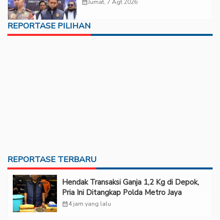
Rp6,7 Miliar
calendar_month
Jumat, 7 Agt 2026
REPORTASE PILIHAN
REPORTASE TERBARU
Hendak Transaksi Ganja 1,2 Kg di Depok,
Pria Ini Ditangkap Polda Metro Jaya
calendar_month
4 jam yang lalu