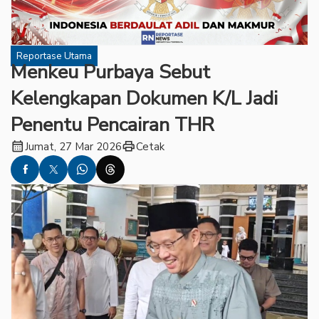
Reportase Utama
Menkeu Purbaya Sebut
Kelengkapan Dokumen K/L Jadi
Penentu Pencairan THR
calendar_month
print
Jumat, 27 Mar 2026
Cetak