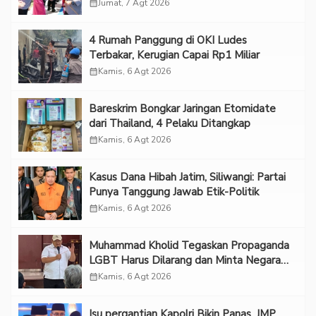
calendar_month
Jumat, 7 Agt 2026
‎4 Rumah Panggung di OKI Ludes
Terbakar, Kerugian Capai Rp1 Miliar
calendar_month
Kamis, 6 Agt 2026
Bareskrim Bongkar Jaringan Etomidate
dari Thailand, 4 Pelaku Ditangkap
calendar_month
Kamis, 6 Agt 2026
Kasus Dana Hibah Jatim, Siliwangi: Partai
Punya Tanggung Jawab Etik-Politik
calendar_month
Kamis, 6 Agt 2026
Muhammad Kholid Tegaskan Propaganda
LGBT Harus Dilarang dan Minta Negara
Melindungi Korban
calendar_month
Kamis, 6 Agt 2026
Isu pergantian Kapolri Bikin Panas, JMP