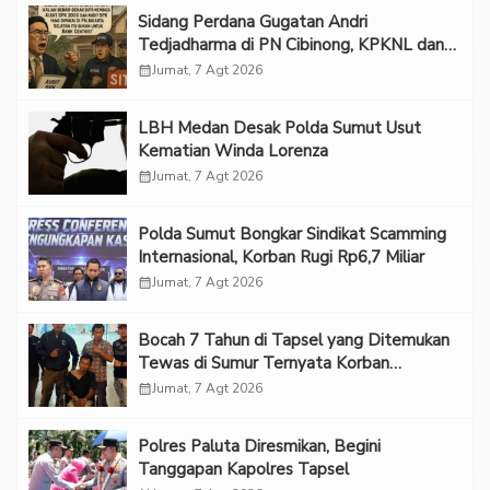
Sidang Perdana Gugatan Andri
Tedjadharma di PN Cibinong, KPKNL dan
PUPN Mangkir
calendar_month
Jumat, 7 Agt 2026
LBH Medan Desak Polda Sumut Usut
Kematian Winda Lorenza
calendar_month
Jumat, 7 Agt 2026
Polda Sumut Bongkar Sindikat Scamming
Internasional, Korban Rugi Rp6,7 Miliar
calendar_month
Jumat, 7 Agt 2026
Bocah 7 Tahun di Tapsel yang Ditemukan
Tewas di Sumur Ternyata Korban
Kekerasan Seksual
calendar_month
Jumat, 7 Agt 2026
Polres Paluta Diresmikan, Begini
Tanggapan Kapolres Tapsel