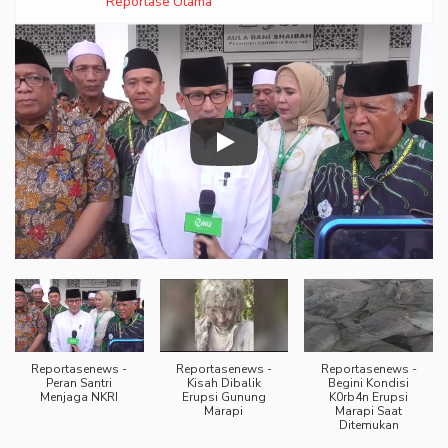
Reportase Utama
Diburu
Reportasenews -
Reportasenews -
Reportasenews -
Peran Santri
Kisah Dibalik
Begini Kondisi
Menjaga NKRI
Erupsi Gunung
K0rb4n Erupsi
Marapi
Marapi Saat
Ditemukan