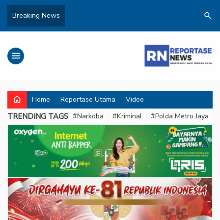
search
Breaking News
menu
home
Home
Reportase Utama
Video
TRENDING TAGS
#Narkoba
#Kriminal
#Polda Metro Jaya