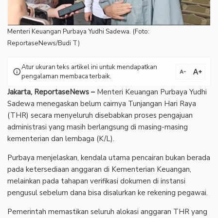
Menteri Keuangan Purbaya Yudhi Sadewa. (Foto:
ReportaseNews/Budi T)
Atur ukuran teks artikel ini untuk mendapatkan
text_increase
info
text_decrease
pengalaman membaca terbaik.
Jakarta, ReportaseNews –
Menteri Keuangan Purbaya Yudhi
Sadewa menegaskan belum cairnya Tunjangan Hari Raya
(THR) secara menyeluruh disebabkan proses pengajuan
administrasi yang masih berlangsung di masing-masing
kementerian dan lembaga (K/L).
Purbaya menjelaskan, kendala utama pencairan bukan berada
pada ketersediaan anggaran di Kementerian Keuangan,
melainkan pada tahapan verifikasi dokumen di instansi
pengusul sebelum dana bisa disalurkan ke rekening pegawai.
Pemerintah memastikan seluruh alokasi anggaran THR yang