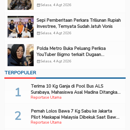
Forum 2026 UPN Veteran Jakarta”
calendar_month
Selasa, 4 Agt 2026
Sepi Pemberitaan Perkara Triliunan Rupiah
Investree, Ternyata Sudah Jatuh Vonis
calendar_month
Selasa, 4 Agt 2026
Polda Metro Buka Peluang Periksa
YouTuber Bigmo terkait Dugaan
Eksploitasi Anak
calendar_month
Selasa, 4 Agt 2026
TERPOPULER
Terima 10 Kg Ganja di Pool Bus ALS
Surabaya, Mahasiswa Asal Madina Ditangkap
Reportase Utama
Bareskrim
Pernah Lolos Bawa 7 Kg Sabu ke Jakarta
Pilot Maskapai Malaysia Dibekuk Saat Bawa
Reportase Utama
70 Ribu Pil Ekstasi Di Bandara Soetta