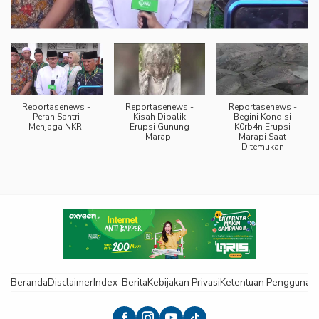
Reportasenews -
Reportasenews -
Reportasenews -
Peran Santri
Kisah Dibalik
Begini Kondisi
Menjaga NKRI
Erupsi Gunung
K0rb4n Erupsi
Marapi
Marapi Saat
Ditemukan
Beranda
Disclaimer
Index-Berita
Kebijakan Privasi
Ketentuan Pengguna
K