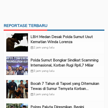
REPORTASE TERBARU
LBH Medan Desak Polda Sumut Usut
Kematian Winda Lorenza
calendar_month
2 jam yang lalu
Polda Sumut Bongkar Sindikat Scamming
Internasional, Korban Rugi Rp6,7 Miliar
calendar_month
3 jam yang lalu
Bocah 7 Tahun di Tapsel yang Ditemukan
Tewas di Sumur Ternyata Korban
Kekerasan Seksual
calendar_month
3 jam yang lalu
Polres Paluta Diresmikan, Begini