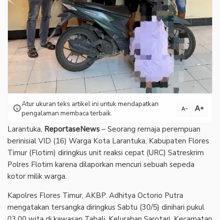
Atur ukuran teks artikel ini untuk mendapatkan
text_increase
info
text_decrease
pengalaman membaca terbaik.
Larantuka,
ReportaseNews
– Seorang remaja perempuan
berinisial VID (16) Warga Kota Larantuka, Kabupaten Flores
Timur (Flotim) diringkus unit reaksi cepat (URC) Satreskrim
Polres Flotim karena dilaporkan mencuri sebuah sepeda
kotor milik warga.
Kapolres Flores Timur, AKBP. Adhitya Octorio Putra
mengatakan tersangka diringkus Sabtu (30/5) dinihari pukul
03.00 wita di kawasan Tabali, Kelurahan Sarotari, Kecamatan