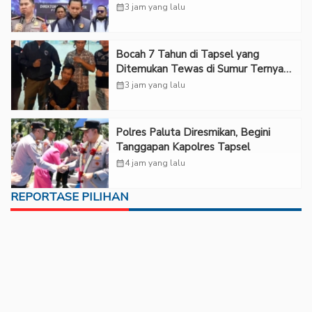
Rp6,7 Miliar
calendar_month
3 jam yang lalu
Bocah 7 Tahun di Tapsel yang
Ditemukan Tewas di Sumur Ternyata
Korban Kekerasan Seksual
calendar_month
3 jam yang lalu
Polres Paluta Diresmikan, Begini
Tanggapan Kapolres Tapsel
calendar_month
4 jam yang lalu
REPORTASE PILIHAN