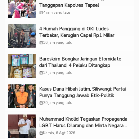
Tanggapan Kapolres Tapsel
calendar_month
4 jam yang lalu
‎4 Rumah Panggung di OKI Ludes
Terbakar, Kerugian Capai Rp1 Miliar
calendar_month
16 jam yang lalu
Bareskrim Bongkar Jaringan Etomidate
dari Thailand, 4 Pelaku Ditangkap
calendar_month
17 jam yang lalu
Kasus Dana Hibah Jatim, Siliwangi: Partai
Punya Tanggung Jawab Etik-Politik
calendar_month
20 jam yang lalu
Muhammad Kholid Tegaskan Propaganda
LGBT Harus Dilarang dan Minta Negara
Melindungi Korban
calendar_month
Kamis, 6 Agt 2026