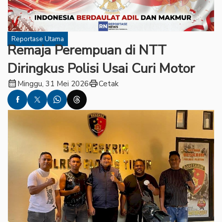
Reportase Utama
Remaja Perempuan di NTT
Diringkus Polisi Usai Curi Motor
calendar_month
print
Minggu, 31 Mei 2026
Cetak