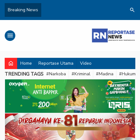
search
Breaking News
menu
home
Home
Reportase Utama
Video
TRENDING TAGS
#Narkoba
#Kriminal
#Madina
#Hukum