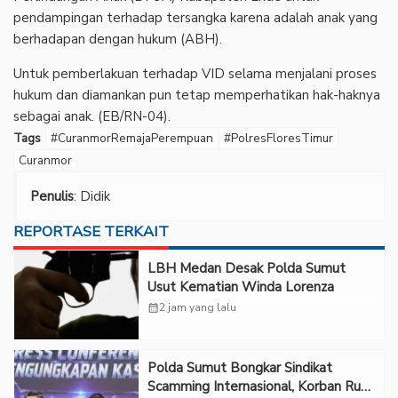
pendampingan terhadap tersangka karena adalah anak yang
berhadapan dengan hukum (ABH).
Untuk pemberlakuan terhadap VID selama menjalani proses
hukum dan diamankan pun tetap memperhatikan hak-haknya
sebagai anak. (EB/RN-04).
Tags
#CuranmorRemajaPerempuan
#PolresFloresTimur
Curanmor
Penulis
: Didik
REPORTASE TERKAIT
LBH Medan Desak Polda Sumut
Usut Kematian Winda Lorenza
calendar_month
2 jam yang lalu
Polda Sumut Bongkar Sindikat
Scamming Internasional, Korban Rugi