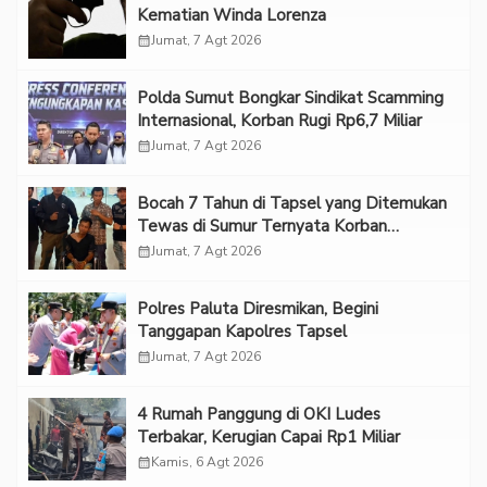
Kematian Winda Lorenza
calendar_month
Jumat, 7 Agt 2026
Polda Sumut Bongkar Sindikat Scamming
Internasional, Korban Rugi Rp6,7 Miliar
calendar_month
Jumat, 7 Agt 2026
Bocah 7 Tahun di Tapsel yang Ditemukan
Tewas di Sumur Ternyata Korban
Kekerasan Seksual
calendar_month
Jumat, 7 Agt 2026
Polres Paluta Diresmikan, Begini
Tanggapan Kapolres Tapsel
calendar_month
Jumat, 7 Agt 2026
‎4 Rumah Panggung di OKI Ludes
Terbakar, Kerugian Capai Rp1 Miliar
calendar_month
Kamis, 6 Agt 2026