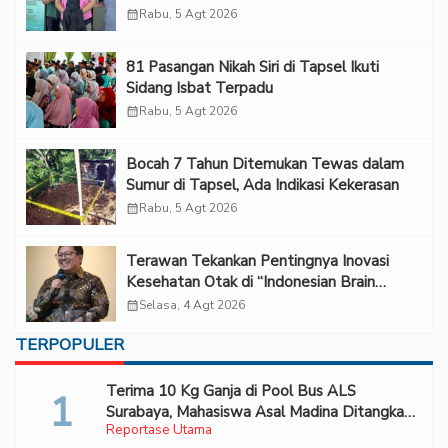
calendar_month
Rabu, 5 Agt 2026
81 Pasangan Nikah Siri di Tapsel Ikuti
Sidang Isbat Terpadu
calendar_month
Rabu, 5 Agt 2026
Bocah 7 Tahun Ditemukan Tewas dalam
Sumur di Tapsel, Ada Indikasi Kekerasan
calendar_month
Rabu, 5 Agt 2026
Terawan Tekankan Pentingnya Inovasi
Kesehatan Otak di “Indonesian Brain
Forum 2026 UPN Veteran Jakarta”
calendar_month
Selasa, 4 Agt 2026
TERPOPULER
Terima 10 Kg Ganja di Pool Bus ALS
Surabaya, Mahasiswa Asal Madina Ditangkap
Reportase Utama
Bareskrim