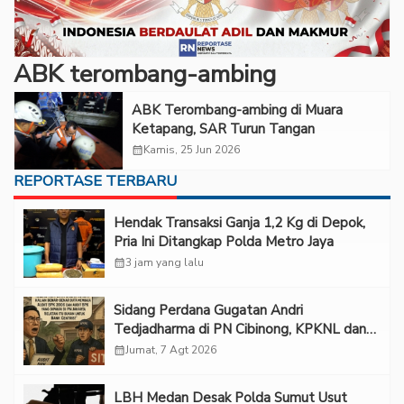
ABK terombang-ambing
ABK Terombang-ambing di Muara
Ketapang, SAR Turun Tangan
calendar_month
Kamis, 25 Jun 2026
REPORTASE TERBARU
Hendak Transaksi Ganja 1,2 Kg di Depok,
Pria Ini Ditangkap Polda Metro Jaya
calendar_month
3 jam yang lalu
Sidang Perdana Gugatan Andri
Tedjadharma di PN Cibinong, KPKNL dan
PUPN Mangkir
calendar_month
Jumat, 7 Agt 2026
LBH Medan Desak Polda Sumut Usut