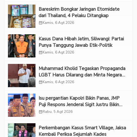
Bareskrim Bongkar Jaringan Etomidate
dari Thailand, 4 Pelaku Ditangkap
calendar_month
Kamis, 6 Agt 2026
Kasus Dana Hibah Jatim, Siliwangi: Partai
Punya Tanggung Jawab Etik-Politik
calendar_month
Kamis, 6 Agt 2026
Muhammad Kholid Tegaskan Propaganda
LGBT Harus Dilarang dan Minta Negara
Melindungi Korban
calendar_month
Kamis, 6 Agt 2026
Isu pergantian Kapolri Bikin Panas, JMP
Puji Respons Jenderal Sigit Justru Bikin
“Adem”
calendar_month
Rabu, 5 Agt 2026
Perkembangan Kasus Smart Village, Jaksa
Kembali Periksa Sejumlah Kades