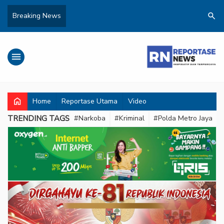
search
Breaking News
menu
home
Home
Reportase Utama
Video
TRENDING TAGS
#Narkoba
#Kriminal
#Polda Metro Jaya