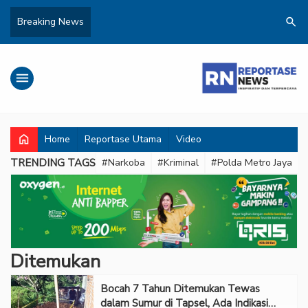
search
Breaking News
menu
home
Home
Reportase Utama
Video
TRENDING TAGS
#Narkoba
#Kriminal
#Polda Metro Jaya
Ditemukan
Bocah 7 Tahun Ditemukan Tewas
dalam Sumur di Tapsel, Ada Indikasi