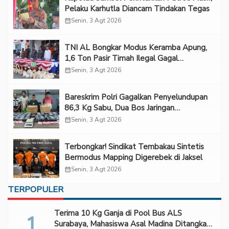
Pelaku Karhutla Diancam Tindakan Tegas
calendar_month
Senin, 3 Agt 2026
TNI AL Bongkar Modus Keramba Apung,
1,6 Ton Pasir Timah Ilegal Gagal
Diselundupkan
calendar_month
Senin, 3 Agt 2026
Bareskrim Polri Gagalkan Penyelundupan
86,3 Kg Sabu, Dua Bos Jaringan
Internasional Diburu
calendar_month
Senin, 3 Agt 2026
Terbongkar! Sindikat Tembakau Sintetis
Bermodus Mapping Digerebek di Jaksel
calendar_month
Senin, 3 Agt 2026
TERPOPULER
Terima 10 Kg Ganja di Pool Bus ALS
Surabaya, Mahasiswa Asal Madina Ditangkap