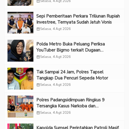
Forum 2026 UPN Veteran Jakarta”
calendar_month
Selasa, 4 Agt 2026
Sepi Pemberitaan Perkara Triliunan Rupiah
Investree, Ternyata Sudah Jatuh Vonis
calendar_month
Selasa, 4 Agt 2026
Polda Metro Buka Peluang Periksa
YouTuber Bigmo terkait Dugaan
Eksploitasi Anak
calendar_month
Selasa, 4 Agt 2026
Tak Sampai 24 Jam, Polres Tapsel
Tangkap Dua Pencuri Sepeda Motor
calendar_month
Selasa, 4 Agt 2026
Polres Padangsidimpuan Ringkus 9
Tersangka Kasus Narkoba dan
Penganiayaan
calendar_month
Selasa, 4 Agt 2026
Kapolda Sumsel Perintahkan Patroli Masif,