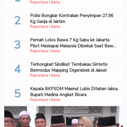
Reportase Utama
Bareskrim
Polisi Bongkar Kontrakan Penyimpan 27,96
Kg Ganja di Jaktim
Reportase Utama
Pernah Lolos Bawa 7 Kg Sabu ke Jakarta
Pilot Maskapai Malaysia Dibekuk Saat Bawa
Reportase Utama
70 Ribu Pil Ekstasi Di Bandara Soetta
Terbongkar! Sindikat Tembakau Sintetis
Bermodus Mapping Digerebek di Jaksel
Reportase Utama
Kepala BKPSDM Maenul Lubis Ditahan Jaksa,
Bupati Madina Angkat Bicara
Reportase Utama