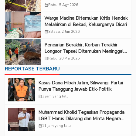
Kekerasan
calendar_month
Rabu, 5 Agt 2026
Warga Madina Ditemukan Kritis Hendak
Melahirkan di Bekasi, Keluarganya Dicari
calendar_month
Selasa, 2 Jun 2026
Pencarian Berakhir, Korban Terakhir
Longsor Tapsel Ditemukan Meninggal
Dunia
calendar_month
Rabu, 20 Mei 2026
REPORTASE TERBARU
Kasus Dana Hibah Jatim, Siliwangi: Partai
Punya Tanggung Jawab Etik-Politik
calendar_month
3 jam yang lalu
Muhammad Kholid Tegaskan Propaganda
LGBT Harus Dilarang dan Minta Negara
Melindungi Korban
calendar_month
11 jam yang lalu