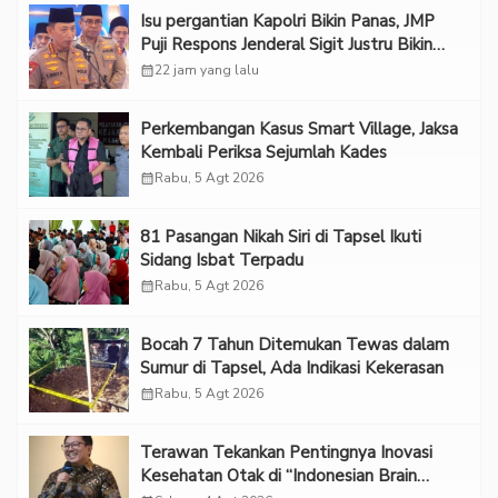
Isu pergantian Kapolri Bikin Panas, JMP
Puji Respons Jenderal Sigit Justru Bikin
“Adem”
calendar_month
22 jam yang lalu
Perkembangan Kasus Smart Village, Jaksa
Kembali Periksa Sejumlah Kades
calendar_month
Rabu, 5 Agt 2026
81 Pasangan Nikah Siri di Tapsel Ikuti
Sidang Isbat Terpadu
calendar_month
Rabu, 5 Agt 2026
Bocah 7 Tahun Ditemukan Tewas dalam
Sumur di Tapsel, Ada Indikasi Kekerasan
calendar_month
Rabu, 5 Agt 2026
Terawan Tekankan Pentingnya Inovasi
Kesehatan Otak di “Indonesian Brain