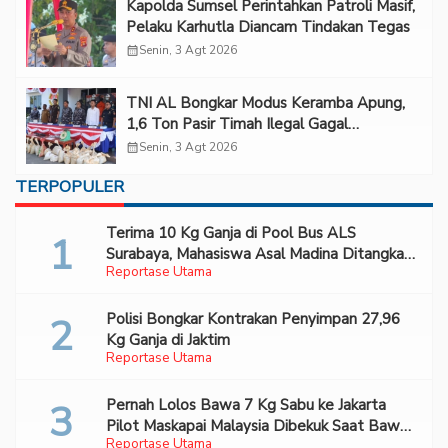
Kapolda Sumsel Perintahkan Patroli Masif,
Pelaku Karhutla Diancam Tindakan Tegas
calendar_month
Senin, 3 Agt 2026
TNI AL Bongkar Modus Keramba Apung,
1,6 Ton Pasir Timah Ilegal Gagal
Diselundupkan
calendar_month
Senin, 3 Agt 2026
TERPOPULER
Terima 10 Kg Ganja di Pool Bus ALS
Surabaya, Mahasiswa Asal Madina Ditangkap
Reportase Utama
Bareskrim
Polisi Bongkar Kontrakan Penyimpan 27,96
Kg Ganja di Jaktim
Reportase Utama
Pernah Lolos Bawa 7 Kg Sabu ke Jakarta
Pilot Maskapai Malaysia Dibekuk Saat Bawa
Reportase Utama
70 Ribu Pil Ekstasi Di Bandara Soetta