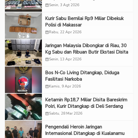
Jaringan Internasional Diburu
calendar_month
Senin, 3 Agt 2026
Kurir Sabu Bernilai Rp9 Miliar Dibekuk
Polisi di Makassar
calendar_month
Rabu, 22 Apr 2026
Jaringan Malaysia Dibongkar di Riau, 30
Kg Sabu dan Ribuan Butir Ekstasi Disita
calendar_month
Senin, 13 Apr 2026
Bos N-Co Living Ditangkap, Diduga
Fasilitasi Narkoba
calendar_month
Kamis, 9 Apr 2026
Ketamin Rp18,7 Miliar Disita Bareskrim
Polri, Kurir Ditangkap di Deli Serdang
calendar_month
Sabtu, 28 Mar 2026
Pengendali Heroin Jaringan
Internasional Ditangkap di Kualanamu