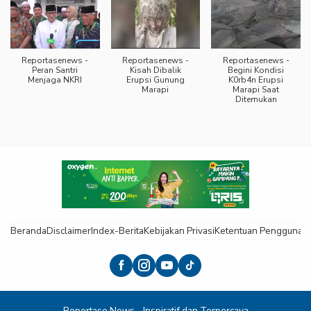
Reportasenews -
Reportasenews -
Reportasenews -
Peran Santri
Kisah Dibalik
Begini Kondisi
Menjaga NKRI
Erupsi Gunung
K0rb4n Erupsi
Marapi
Marapi Saat
Ditemukan
Beranda
Disclaimer
Index-Berita
Kebijakan Privasi
Ketentuan Pengguna
K
Reportase News - Inspiratif dan Terpercaya