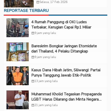
calendar_month
Selasa, 17 Feb 2026
REPORTASE TERBARU
‎4 Rumah Panggung di OKI Ludes
Terbakar, Kerugian Capai Rp1 Miliar
calendar_month
9 jam yang lalu
Bareskrim Bongkar Jaringan Etomidate
dari Thailand, 4 Pelaku Ditangkap
calendar_month
9 jam yang lalu
Kasus Dana Hibah Jatim, Siliwangi: Partai
Punya Tanggung Jawab Etik-Politik
calendar_month
13 jam yang lalu
Muhammad Kholid Tegaskan Propaganda
LGBT Harus Dilarang dan Minta Negara
Melindungi Korban
calendar_month
21 jam yang lalu