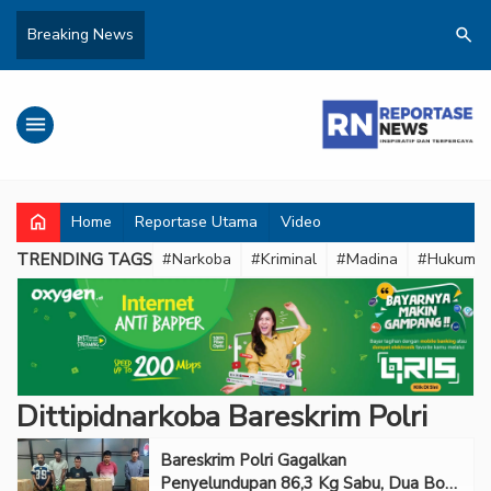
search
Breaking News
menu
home
Home
Reportase Utama
Video
TRENDING TAGS
#Narkoba
#Kriminal
#Madina
#Hukum
Dittipidnarkoba Bareskrim Polri
Bareskrim Polri Gagalkan
Penyelundupan 86,3 Kg Sabu, Dua Bos