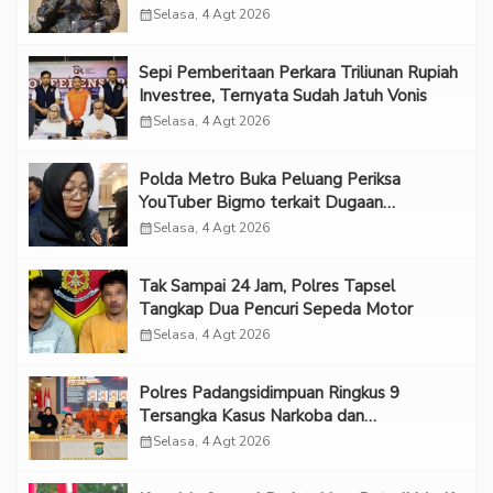
Forum 2026 UPN Veteran Jakarta”
calendar_month
Selasa, 4 Agt 2026
Sepi Pemberitaan Perkara Triliunan Rupiah
Investree, Ternyata Sudah Jatuh Vonis
calendar_month
Selasa, 4 Agt 2026
Polda Metro Buka Peluang Periksa
YouTuber Bigmo terkait Dugaan
Eksploitasi Anak
calendar_month
Selasa, 4 Agt 2026
Tak Sampai 24 Jam, Polres Tapsel
Tangkap Dua Pencuri Sepeda Motor
calendar_month
Selasa, 4 Agt 2026
Polres Padangsidimpuan Ringkus 9
Tersangka Kasus Narkoba dan
Penganiayaan
calendar_month
Selasa, 4 Agt 2026