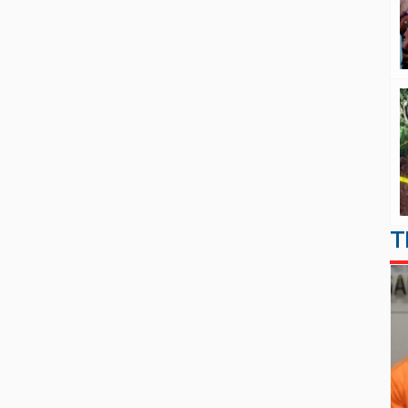
dua diantaranya disumbangkan Karo
Karo […]
T