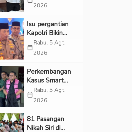
calendar_month
LGBT Harus
2026
Dilarang dan
Minta Negara
Isu pergantian
Melindungi
Kapolri Bikin
Korban
Panas, JMP Puji
Rabu, 5 Agt
calendar_month
Respons Jenderal
2026
Sigit Justru Bikin
“Adem”
Perkembangan
Kasus Smart
Village, Jaksa
Rabu, 5 Agt
calendar_month
Kembali Periksa
2026
Sejumlah Kades
81 Pasangan
Nikah Siri di