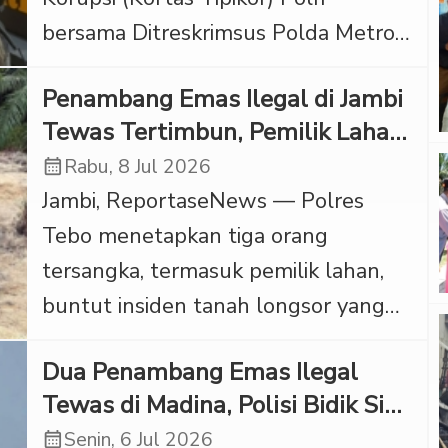
berlangsung pada Rabu (15/7/2026)
bersama Ditreskrimsus Polda Metro
pukul 15.30 WIB tersebut, polisi
Jaya mengangkut barang bukti hasil
mengamankan empat […]
Penambang Emas Ilegal di Jambi
penggeledahan rumah mewah di
Tewas Tertimbun, Pemilik Lahan
kawasan Sentul, Bogor, Jawa Barat.
Ditahan Polisi
calendar_month
Rabu, 8 Jul 2026
Aset sitaan terkait dugaan kasus
Jambi, ReportaseNews — Polres
korupsi di tiga BUMN besar—PLN,
Tebo menetapkan tiga orang
Asabri, dan Krakatau Steel— ini
tersangka, termasuk pemilik lahan,
dievakuasi menggunakan kendaraan
buntut insiden tanah longsor yang
taktis (rantis) dengan pengawalan
menewaskan satu pekerja tambang
ketat puluhan anggota Brimob […]
Dua Penambang Emas Ilegal
emas tanpa izin (PETI) di Dusun
Tewas di Madina, Polisi Bidik Sisi
Margodadi, Desa Teluk Singkawang,
Pidana
calendar_month
Senin, 6 Jul 2026
Kecamatan Sumay, Kabupaten Tebo,