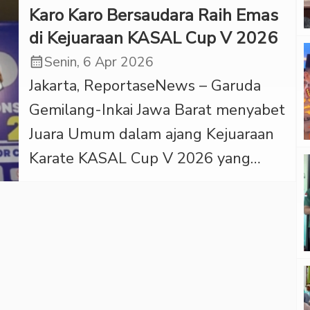
Karo Karo Bersaudara Raih Emas
pada Sabtu (6/6/2026) itu hingga kini
penambangan emas secara […]
di Kejuaraan KASAL Cup V 2026
masih menyisakan tanda tanya
calendar_month
Senin, 6 Apr 2026
karena belum ada penjelasan resmi
Jakarta, ReportaseNews – Garuda
dari pihak bandara maupun aparat
Gemilang-Inkai Jawa Barat menyabet
berwenang. ‎ ‎Informasi yang
Juara Umum dalam ajang Kejuaraan
dihimpun menyebutkan, seorang
Karate KASAL Cup V 2026 yang
penumpang pria diduga membawa
digelar di GOR Ciracas, Jakarta Timur,
emas batangan di […]
4-5 April 2026. Raihan itu dicapai
setelah Garuda Gemilang
mendapatkan 28 medali emas, 18
medali perak, dan 15 medali
perunggu. Dari 28 medali emas itu,