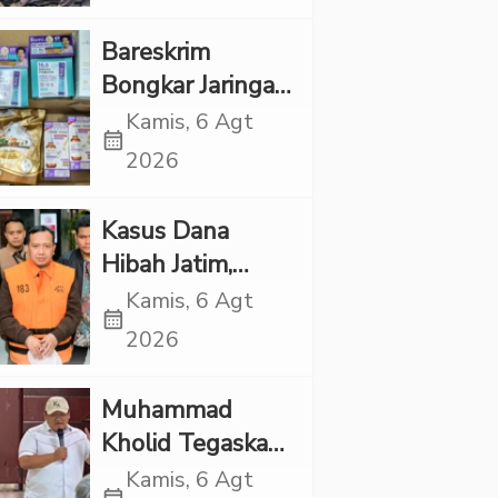
Rp1 Miliar
Bareskrim
Bongkar Jaringan
Etomidate dari
Kamis, 6 Agt
calendar_month
Thailand, 4
2026
Pelaku Ditangkap
Kasus Dana
Hibah Jatim,
Siliwangi: Partai
Kamis, 6 Agt
calendar_month
Punya Tanggung
2026
Jawab Etik-Politik
Muhammad
Kholid Tegaskan
Propaganda
Kamis, 6 Agt