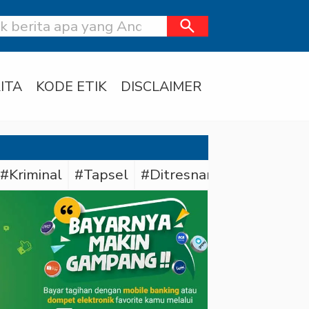
search
ITA
KODE ETIK
DISCLAIMER
#Kriminal
#Tapsel
#Ditresnarkoba Polda Me