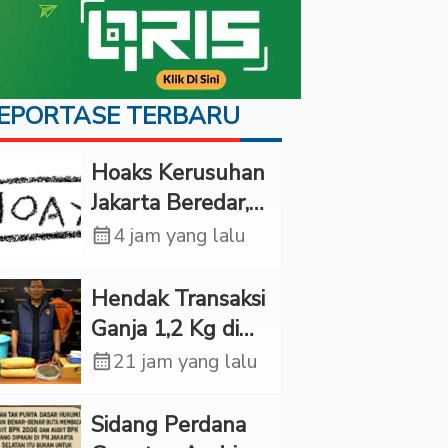
EPORTASE TERBARU
Hoaks Kerusuhan
Jakarta Beredar,
JMP: Jangan Bikin
calendar_month
4 jam yang lalu
Warga Panik
Hendak Transaksi
Ganja 1,2 Kg di
Depok, Pria Ini
calendar_month
21 jam yang lalu
Ditangkap Polda
Metro Jaya
Sidang Perdana