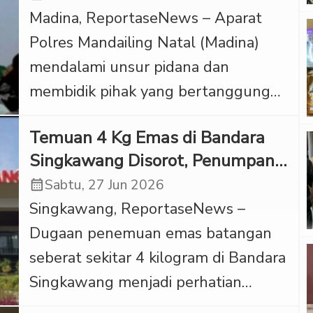
Madina, ReportaseNews – Aparat
Jambi. Peristiwa nahas yang
Polres Mandailing Natal (Madina)
merenggut nyawa pekerja berinisial
mendalami unsur pidana dan
AD tersebut terjadi di lokasi
membidik pihak yang bertanggung
dompeng darat pada Minggu
jawab atas operasional
(28/6/2026). AD yang […]
Temuan 4 Kg Emas di Bandara
Pertambangan Emas Tanpa Izin
Singkawang Disorot, Penumpang
(PETI) di Desa Aek Guo, Kecamatan
Menghilang
calendar_month
Sabtu, 27 Jun 2026
Batangnatal, Madina, menyusul
Singkawang, ReportaseNews –
insiden longsor maut yang
Dugaan penemuan emas batangan
menewaskan dua orang penambang
seberat sekitar 4 kilogram di Bandara
pada Sabtu (4/7/2026) sore.
Singkawang menjadi perhatian
Peristiwa nahas tersebut terjadi saat
publik. Peristiwa yang disebut terjadi
sekelompok pekerja melakukan