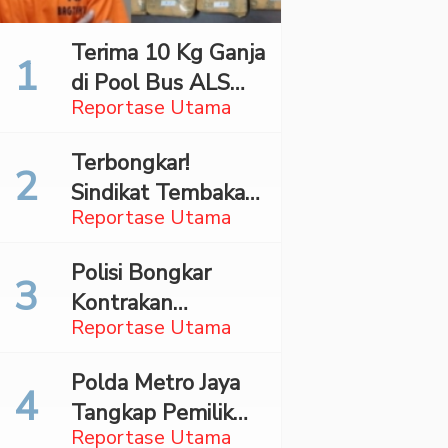
Terima 10 Kg Ganja
di Pool Bus ALS
Reportase Utama
Surabaya,
Mahasiswa Asal
Terbongkar!
Madina Ditangkap
Sindikat Tembakau
Bareskrim
Reportase Utama
Sintetis Bermodus
Mapping Digerebek
Polisi Bongkar
di Jaksel
Kontrakan
Reportase Utama
Penyimpan 27,96
Kg Ganja di Jaktim
Polda Metro Jaya
Tangkap Pemilik
Reportase Utama
Akun TikTok