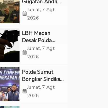
Gugatan Andri
Tedjadharma di
Jumat, 7 Agt
calendar_month
PN Cibinong,
2026
KPKNL dan
PUPN Mangkir
LBH Medan
Desak Polda
Sumut Usut
Jumat, 7 Agt
calendar_month
Kematian Winda
2026
Lorenza
Polda Sumut
Bongkar Sindikat
Scamming
Jumat, 7 Agt
calendar_month
Internasional,
2026
Korban Rugi