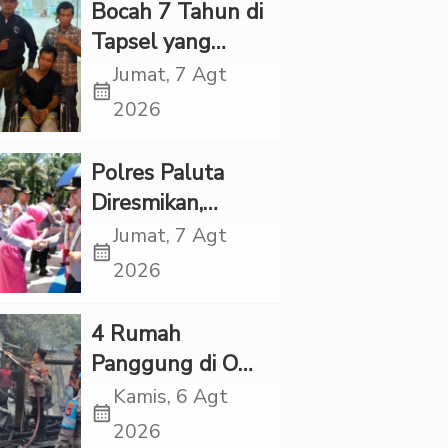
Rp6,7 Miliar
Bocah 7 Tahun di
Tapsel yang
Ditemukan
Jumat, 7 Agt
calendar_month
Tewas di Sumur
2026
Ternyata Korban
Kekerasan
Polres Paluta
Seksual
Diresmikan,
Begini
Jumat, 7 Agt
calendar_month
Tanggapan
2026
Kapolres Tapsel
‎4 Rumah
Panggung di OKI
Ludes Terbakar,
Kamis, 6 Agt
calendar_month
Kerugian Capai
2026