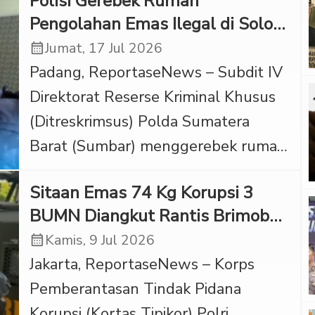
Polisi Gerebek Rumah
Pengolahan Emas Ilegal di Solok,
Jaringan Kakap Diburu
calendar_month
Jumat, 17 Jul 2026
Padang, ReportaseNews – Subdit IV
Direktorat Reserse Kriminal Khusus
(Ditreskrimsus) Polda Sumatera
Barat (Sumbar) menggerebek rumah
yang dijadikan tempat penampungan
Sitaan Emas 74 Kg Korupsi 3
dan pengolahan emas serta perak
BUMN Diangkut Rantis Brimob
ilegal di Jalan Dr. Hamka, Kelurahan
ke Polda Metro
calendar_month
Kamis, 9 Jul 2026
Kampai Tabu Karambia, Kecamatan
Jakarta, ReportaseNews – Korps
Lubuk Sikarah, Kota Solok. Dalam
Pemberantasan Tindak Pidana
operasi tangkap tangan yang
Korupsi (Kortas Tipikor) Polri