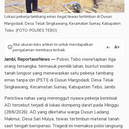
Lokasi pekerja tambang emas ilegal tewas tertimbun di Dusun
Margodadi, Desa Teluk Singkawang, Kecamatan Sumay, Kabupaten
Tebo. (FOTO: POLRES TEBO)
Atur ukuran teks artikel ini untuk mendapatkan
text_increase
info
text_decrease
pengalaman membaca terbaik.
Jambi, ReportaseNews —
Polres Tebo menetapkan tiga
orang tersangka, termasuk pemilik lahan, buntut insiden
tanah longsor yang menewaskan satu pekerja tambang
emas tanpa izin (PETI) di Dusun Margodadi, Desa Teluk
Singkawang, Kecamatan Sumay, Kabupaten Tebo, Jambi.
Peristiwa nahas yang merenggut nyawa pekerja berinisial
AD tersebut terjadi di lokasi dompeng darat pada Minggu
(28/6/2026). AD yang diketahui warga Dusun Ladang
Makmur, Desa Sari Mulya, tewas tertimbun material tanah
saat tengah beroperasi. Tragedi ini memaksa polisi langsung