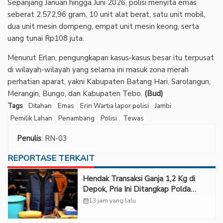
Sepanjang Januari hingga Juni 2026, polisi menyita emas
seberat 2.572,96 gram, 10 unit alat berat, satu unit mobil,
dua unit mesin dompeng, empat unit mesin keong, serta
uang tunai Rp108 juta.
Menurut Erlan, pengungkapan kasus-kasus besar itu terpusat
di wilayah-wilayah yang selama ini masuk zona merah
perhatian aparat, yakni Kabupaten Batang Hari, Sarolangun,
Merangin, Bungo, dan Kabupaten Tebo.
(Bud)
Tags
Ditahan
Emas
Erin Wartia lapor polisi
Jambi
Pemilik Lahan
Penambang
Polisi
Tewas
Penulis
: RN-03
REPORTASE TERKAIT
Hendak Transaksi Ganja 1,2 Kg di
Depok, Pria Ini Ditangkap Polda
Metro Jaya
calendar_month
13 jam yang lalu