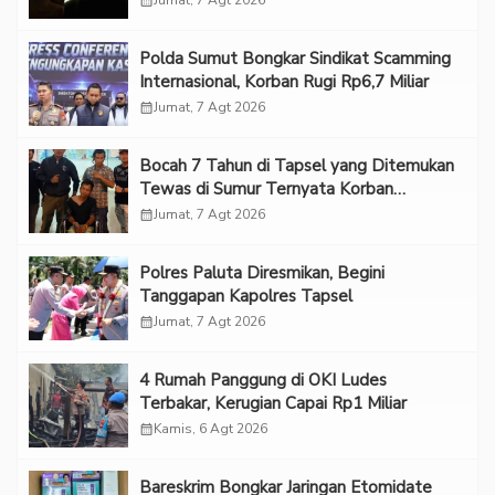
Polda Sumut Bongkar Sindikat Scamming
Internasional, Korban Rugi Rp6,7 Miliar
calendar_month
Jumat, 7 Agt 2026
Bocah 7 Tahun di Tapsel yang Ditemukan
Tewas di Sumur Ternyata Korban
Kekerasan Seksual
calendar_month
Jumat, 7 Agt 2026
Polres Paluta Diresmikan, Begini
Tanggapan Kapolres Tapsel
calendar_month
Jumat, 7 Agt 2026
‎4 Rumah Panggung di OKI Ludes
Terbakar, Kerugian Capai Rp1 Miliar
calendar_month
Kamis, 6 Agt 2026
Bareskrim Bongkar Jaringan Etomidate