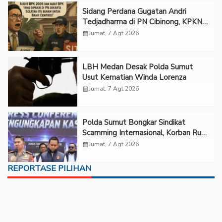
Sidang Perdana Gugatan Andri
Tedjadharma di PN Cibinong, KPKNL
dan PUPN Mangkir
calendar_month
Jumat, 7 Agt 2026
LBH Medan Desak Polda Sumut
Usut Kematian Winda Lorenza
calendar_month
Jumat, 7 Agt 2026
Polda Sumut Bongkar Sindikat
Scamming Internasional, Korban Rugi
Rp6,7 Miliar
calendar_month
Jumat, 7 Agt 2026
REPORTASE PILIHAN