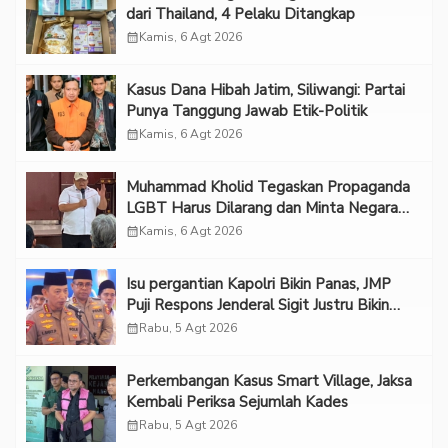
dari Thailand, 4 Pelaku Ditangkap
calendar_month
Kamis, 6 Agt 2026
Kasus Dana Hibah Jatim, Siliwangi: Partai
Punya Tanggung Jawab Etik-Politik
calendar_month
Kamis, 6 Agt 2026
Muhammad Kholid Tegaskan Propaganda
LGBT Harus Dilarang dan Minta Negara
Melindungi Korban
calendar_month
Kamis, 6 Agt 2026
Isu pergantian Kapolri Bikin Panas, JMP
Puji Respons Jenderal Sigit Justru Bikin
“Adem”
calendar_month
Rabu, 5 Agt 2026
Perkembangan Kasus Smart Village, Jaksa
Kembali Periksa Sejumlah Kades
calendar_month
Rabu, 5 Agt 2026