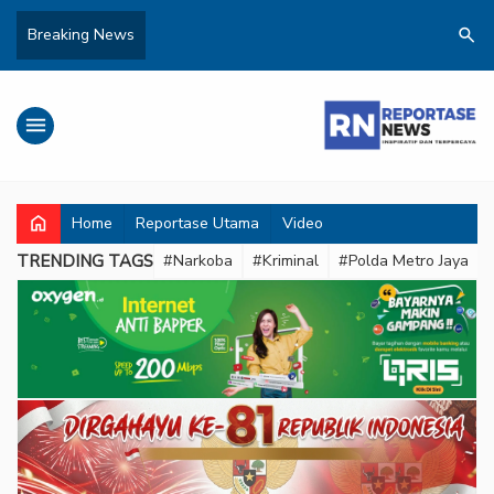
search
Breaking News
menu
home
Home
Reportase Utama
Video
TRENDING TAGS
#Narkoba
#Kriminal
#Polda Metro Jaya