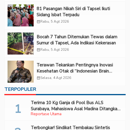
81 Pasangan Nikah Siri di Tapsel Ikuti
Sidang Isbat Terpadu
calendar_month
Rabu, 5 Agt 2026
Bocah 7 Tahun Ditemukan Tewas dalam
Sumur di Tapsel, Ada Indikasi Kekerasan
calendar_month
Rabu, 5 Agt 2026
Terawan Tekankan Pentingnya Inovasi
Kesehatan Otak di “Indonesian Brain
Forum 2026 UPN Veteran Jakarta”
calendar_month
Selasa, 4 Agt 2026
TERPOPULER
Terima 10 Kg Ganja di Pool Bus ALS
Surabaya, Mahasiswa Asal Madina Ditangkap
Reportase Utama
Bareskrim
Terbongkar! Sindikat Tembakau Sintetis