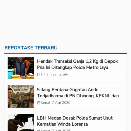
REPORTASE TERBARU
Hendak Transaksi Ganja 1,2 Kg di Depok,
Pria Ini Ditangkap Polda Metro Jaya
calendar_month
13 jam yang lalu
Sidang Perdana Gugatan Andri
Tedjadharma di PN Cibinong, KPKNL dan
PUPN Mangkir
calendar_month
Jumat, 7 Agt 2026
LBH Medan Desak Polda Sumut Usut
Kematian Winda Lorenza
calendar_month
Jumat, 7 Agt 2026