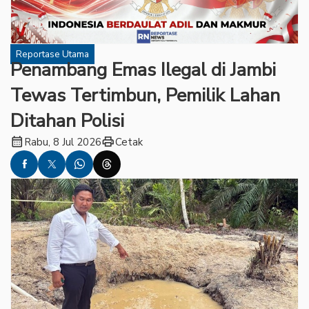
Reportase Utama
Penambang Emas Ilegal di Jambi
Tewas Tertimbun, Pemilik Lahan
Ditahan Polisi
calendar_month
print
Rabu, 8 Jul 2026
Cetak