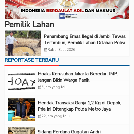
Pemilik Lahan
Penambang Emas Ilegal di Jambi Tewas
Tertimbun, Pemilik Lahan Ditahan Polisi
calendar_month
Rabu, 8 Jul 2026
REPORTASE TERBARU
Hoaks Kerusuhan Jakarta Beredar, JMP:
Jangan Bikin Warga Panik
calendar_month
5 jam yang lalu
Hendak Transaksi Ganja 1,2 Kg di Depok,
Pria Ini Ditangkap Polda Metro Jaya
calendar_month
22 jam yang lalu
Sidang Perdana Gugatan Andri