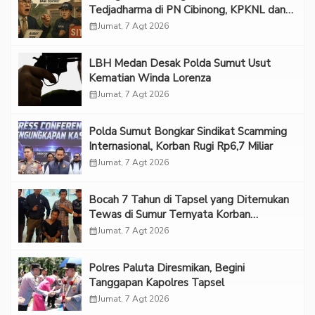
Tedjadharma di PN Cibinong, KPKNL dan
PUPN Mangkir
calendar_month
Jumat, 7 Agt 2026
LBH Medan Desak Polda Sumut Usut
Kematian Winda Lorenza
calendar_month
Jumat, 7 Agt 2026
Polda Sumut Bongkar Sindikat Scamming
Internasional, Korban Rugi Rp6,7 Miliar
calendar_month
Jumat, 7 Agt 2026
Bocah 7 Tahun di Tapsel yang Ditemukan
Tewas di Sumur Ternyata Korban
Kekerasan Seksual
calendar_month
Jumat, 7 Agt 2026
Polres Paluta Diresmikan, Begini
Tanggapan Kapolres Tapsel
calendar_month
Jumat, 7 Agt 2026