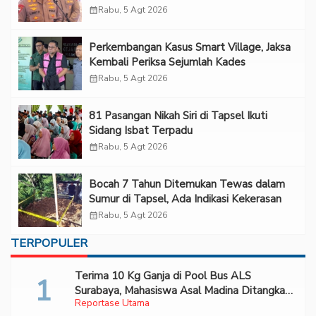
“Adem”
calendar_month
Rabu, 5 Agt 2026
Perkembangan Kasus Smart Village, Jaksa
Kembali Periksa Sejumlah Kades
calendar_month
Rabu, 5 Agt 2026
81 Pasangan Nikah Siri di Tapsel Ikuti
Sidang Isbat Terpadu
calendar_month
Rabu, 5 Agt 2026
Bocah 7 Tahun Ditemukan Tewas dalam
Sumur di Tapsel, Ada Indikasi Kekerasan
calendar_month
Rabu, 5 Agt 2026
TERPOPULER
Terima 10 Kg Ganja di Pool Bus ALS
Surabaya, Mahasiswa Asal Madina Ditangkap
Reportase Utama
Bareskrim