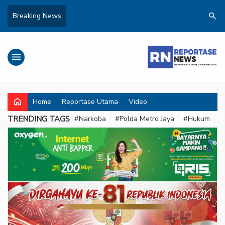
search
Breaking News
menu
home
Home
Reportase Utama
Video
TRENDING TAGS
#Narkoba
#Polda Metro Jaya
#Hukum
#