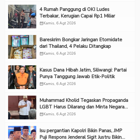
‎4 Rumah Panggung di OKI Ludes
Terbakar, Kerugian Capai Rp1 Miliar
calendar_month
Kamis, 6 Agt 2026
Bareskrim Bongkar Jaringan Etomidate
dari Thailand, 4 Pelaku Ditangkap
calendar_month
Kamis, 6 Agt 2026
Kasus Dana Hibah Jatim, Siliwangi: Partai
Punya Tanggung Jawab Etik-Politik
calendar_month
Kamis, 6 Agt 2026
Muhammad Kholid Tegaskan Propaganda
LGBT Harus Dilarang dan Minta Negara
Melindungi Korban
calendar_month
Kamis, 6 Agt 2026
Isu pergantian Kapolri Bikin Panas, JMP
Puji Respons Jenderal Sigit Justru Bikin