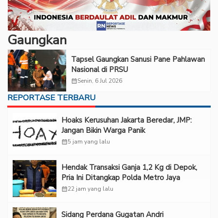
Gaungkan
Tapsel Gaungkan Sanusi Pane Pahlawan
Nasional di PRSU
calendar_month
Senin, 6 Jul 2026
REPORTASE TERBARU
Hoaks Kerusuhan Jakarta Beredar, JMP:
Jangan Bikin Warga Panik
calendar_month
5 jam yang lalu
Hendak Transaksi Ganja 1,2 Kg di Depok,
Pria Ini Ditangkap Polda Metro Jaya
calendar_month
22 jam yang lalu
Sidang Perdana Gugatan Andri