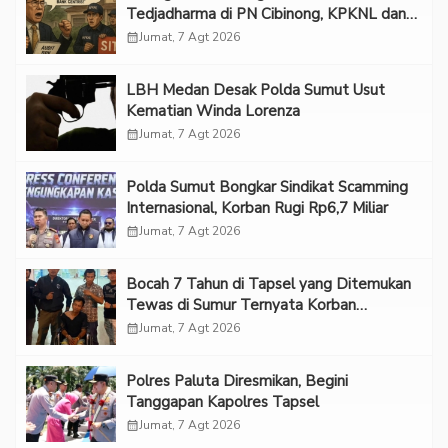
Tedjadharma di PN Cibinong, KPKNL dan
PUPN Mangkir
calendar_month
Jumat, 7 Agt 2026
LBH Medan Desak Polda Sumut Usut
Kematian Winda Lorenza
calendar_month
Jumat, 7 Agt 2026
Polda Sumut Bongkar Sindikat Scamming
Internasional, Korban Rugi Rp6,7 Miliar
calendar_month
Jumat, 7 Agt 2026
Bocah 7 Tahun di Tapsel yang Ditemukan
Tewas di Sumur Ternyata Korban
Kekerasan Seksual
calendar_month
Jumat, 7 Agt 2026
Polres Paluta Diresmikan, Begini
Tanggapan Kapolres Tapsel
calendar_month
Jumat, 7 Agt 2026