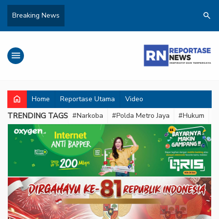
search
Breaking News
menu
home
Home
Reportase Utama
Video
TRENDING TAGS
#Narkoba
#Polda Metro Jaya
#Hukum
#