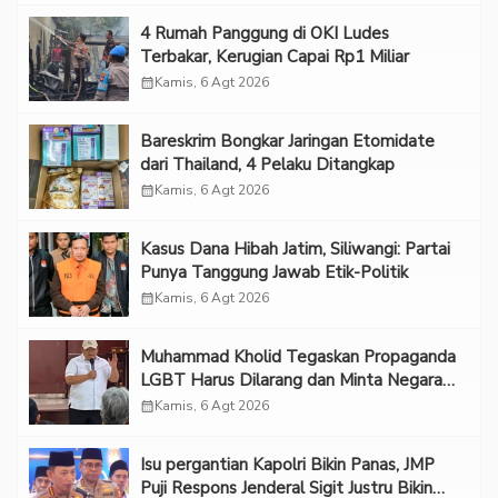
‎4 Rumah Panggung di OKI Ludes
Terbakar, Kerugian Capai Rp1 Miliar
calendar_month
Kamis, 6 Agt 2026
Bareskrim Bongkar Jaringan Etomidate
dari Thailand, 4 Pelaku Ditangkap
calendar_month
Kamis, 6 Agt 2026
Kasus Dana Hibah Jatim, Siliwangi: Partai
Punya Tanggung Jawab Etik-Politik
calendar_month
Kamis, 6 Agt 2026
Muhammad Kholid Tegaskan Propaganda
LGBT Harus Dilarang dan Minta Negara
Melindungi Korban
calendar_month
Kamis, 6 Agt 2026
Isu pergantian Kapolri Bikin Panas, JMP
Puji Respons Jenderal Sigit Justru Bikin