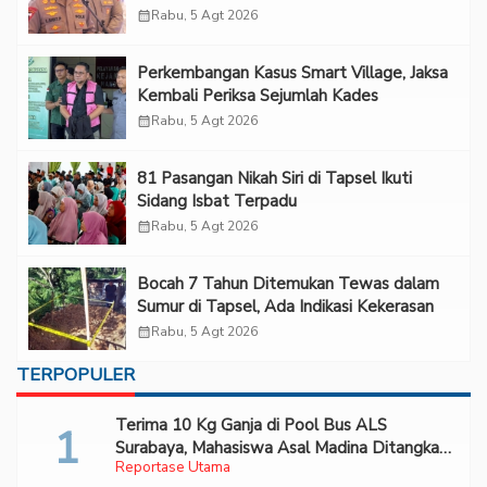
“Adem”
calendar_month
Rabu, 5 Agt 2026
Perkembangan Kasus Smart Village, Jaksa
Kembali Periksa Sejumlah Kades
calendar_month
Rabu, 5 Agt 2026
81 Pasangan Nikah Siri di Tapsel Ikuti
Sidang Isbat Terpadu
calendar_month
Rabu, 5 Agt 2026
Bocah 7 Tahun Ditemukan Tewas dalam
Sumur di Tapsel, Ada Indikasi Kekerasan
calendar_month
Rabu, 5 Agt 2026
TERPOPULER
Terima 10 Kg Ganja di Pool Bus ALS
Surabaya, Mahasiswa Asal Madina Ditangkap
Reportase Utama
Bareskrim