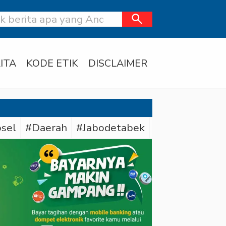
search
ITA
KODE ETIK
DISCLAIMER
sel
#Daerah
#Jabodetabek
#Polda Sumse