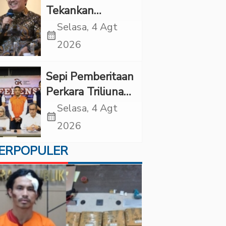
Tekankan
Pentingnya
Selasa, 4 Agt
calendar_month
Inovasi
2026
Kesehatan Otak
di “Indonesian
Sepi Pemberitaan
Brain Forum
Perkara Triliunan
2026 UPN
Rupiah Investree,
Selasa, 4 Agt
Veteran Jakarta”
calendar_month
Ternyata Sudah
2026
Jatuh Vonis
ERPOPULER