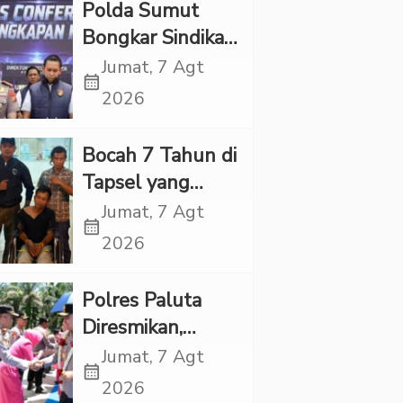
Polda Sumut
Bongkar Sindikat
Scamming
Jumat, 7 Agt
calendar_month
Internasional,
2026
Korban Rugi
Rp6,7 Miliar
Bocah 7 Tahun di
Tapsel yang
Ditemukan
Jumat, 7 Agt
calendar_month
Tewas di Sumur
2026
Ternyata Korban
Kekerasan
Polres Paluta
Seksual
Diresmikan,
Begini
Jumat, 7 Agt
calendar_month
Tanggapan
2026