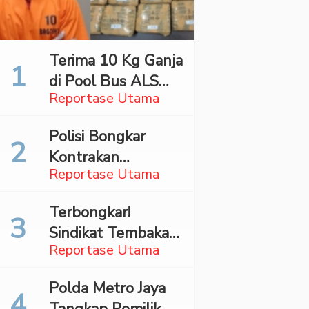
Terima 10 Kg Ganja
di Pool Bus ALS
Reportase Utama
Surabaya,
Mahasiswa Asal
Polisi Bongkar
Madina Ditangkap
Kontrakan
Bareskrim
Reportase Utama
Penyimpan 27,96
Kg Ganja di Jaktim
Terbongkar!
Sindikat Tembakau
Reportase Utama
Sintetis Bermodus
Mapping Digerebek
Polda Metro Jaya
di Jaksel
Tangkap Pemilik