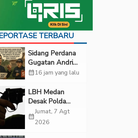
EPORTASE TERBARU
Sidang Perdana
Gugatan Andri
Tedjadharma di
calendar_month
16 jam yang lalu
PN Cibinong,
KPKNL dan
LBH Medan
PUPN Mangkir
Desak Polda
Sumut Usut
Jumat, 7 Agt
calendar_month
Kematian Winda
2026
Lorenza