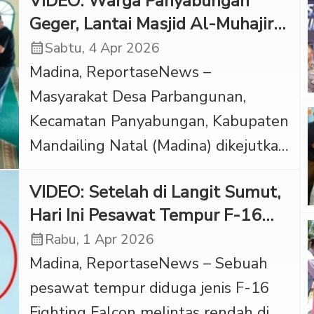
VIDEO: Warga Panyabungan
Geger, Lantai Masjid Al-Muhajirin
Mendadak Panas
calendar_month
Sabtu, 4 Apr 2026
Madina, ReportaseNews –
Masyarakat Desa Parbangunan,
Kecamatan Panyabungan, Kabupaten
Mandailing Natal (Madina) dikejutkan
oleh fenomena suhu panas yang
VIDEO: Setelah di Langit Sumut,
mendadak muncul dari lantai dan
Hari Ini Pesawat Tempur F-16
tiang Masjid Al-Muhajirin dalam tiga
Bikin Geger Warga Sumbar
calendar_month
Rabu, 1 Apr 2026
hari terakhir. Suhu panas yang tidak
Madina, ReportaseNews – Sebuah
wajar tersebut terkonsentrasi di
pesawat tempur diduga jenis F-16
ruang salat wanita dengan diameter
Fighting Falcon melintas rendah di