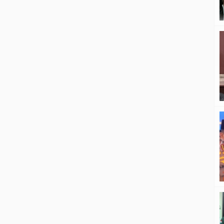
17.00 WIB. Korban diduga
tunawisma. Penemuan itu segera
dilaporkan ke Kepala Lingkungan VI,
Asrul, yang kemudian meneruskan
informasi tersebut ke Polres
Padangsidimpuan melalui layanan
Call […]