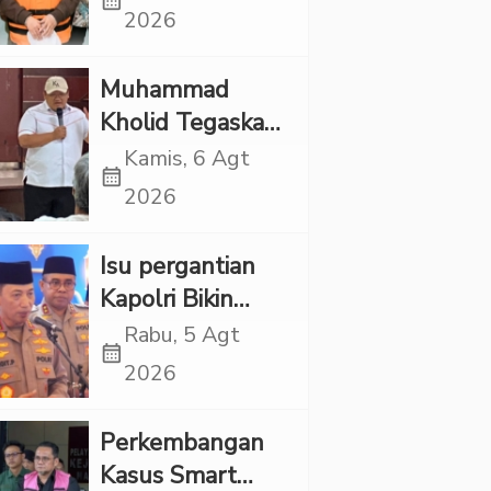
calendar_month
Punya Tanggung
2026
Jawab Etik-Politik
Muhammad
Kholid Tegaskan
Propaganda
Kamis, 6 Agt
calendar_month
LGBT Harus
2026
Dilarang dan
Minta Negara
Isu pergantian
Melindungi
Kapolri Bikin
Korban
Panas, JMP Puji
Rabu, 5 Agt
calendar_month
Respons Jenderal
2026
Sigit Justru Bikin
“Adem”
Perkembangan
Kasus Smart