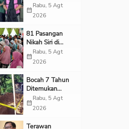
Village, Jaksa
Rabu, 5 Agt
calendar_month
Kembali Periksa
2026
Sejumlah Kades
81 Pasangan
Nikah Siri di
Tapsel Ikuti
Rabu, 5 Agt
calendar_month
Sidang Isbat
2026
Terpadu
Bocah 7 Tahun
Ditemukan
Tewas dalam
Rabu, 5 Agt
calendar_month
Sumur di Tapsel,
2026
Ada Indikasi
Kekerasan
Terawan