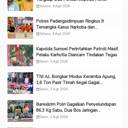
calendar_month
Selasa, 4 Agt 2026
Polres Padangsidimpuan Ringkus 9
Tersangka Kasus Narkoba dan
Penganiayaan
calendar_month
Selasa, 4 Agt 2026
Kapolda Sumsel Perintahkan Patroli Masif,
Pelaku Karhutla Diancam Tindakan Tegas
calendar_month
Senin, 3 Agt 2026
TNI AL Bongkar Modus Keramba Apung,
1,6 Ton Pasir Timah Ilegal Gagal
Diselundupkan
calendar_month
Senin, 3 Agt 2026
Bareskrim Polri Gagalkan Penyelundupan
86,3 Kg Sabu, Dua Bos Jaringan
Internasional Diburu
calendar_month
Senin, 3 Agt 2026