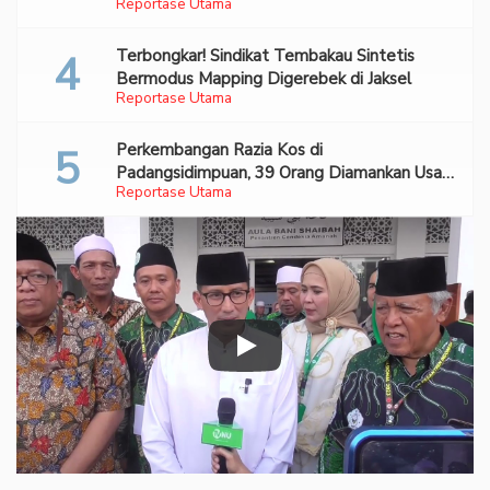
Reportase Utama
Terbongkar! Sindikat Tembakau Sintetis
Bermodus Mapping Digerebek di Jaksel
Reportase Utama
Perkembangan Razia Kos di
Padangsidimpuan, 39 Orang Diamankan Usai
Reportase Utama
Digerebek Warga