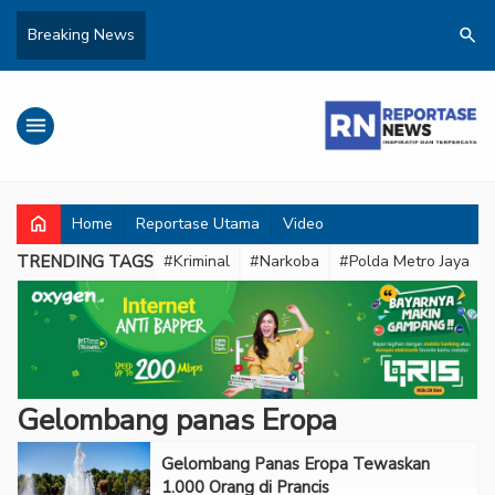
search
Breaking News
menu
home
Home
Reportase Utama
Video
TRENDING TAGS
#Kriminal
#Narkoba
#Polda Metro Jaya
Gelombang panas Eropa
Gelombang Panas Eropa Tewaskan
1.000 Orang di Prancis