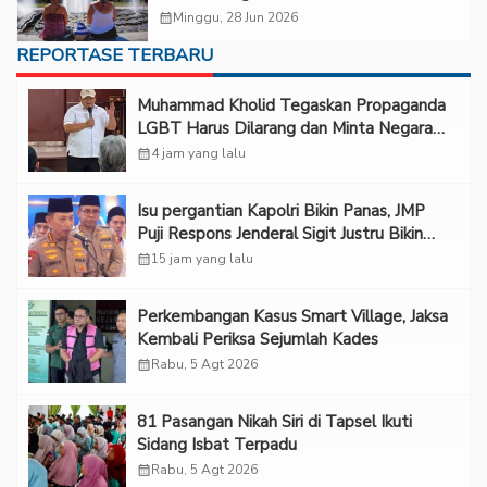
calendar_month
Minggu, 28 Jun 2026
REPORTASE TERBARU
Muhammad Kholid Tegaskan Propaganda
LGBT Harus Dilarang dan Minta Negara
Melindungi Korban
calendar_month
4 jam yang lalu
Isu pergantian Kapolri Bikin Panas, JMP
Puji Respons Jenderal Sigit Justru Bikin
“Adem”
calendar_month
15 jam yang lalu
Perkembangan Kasus Smart Village, Jaksa
Kembali Periksa Sejumlah Kades
calendar_month
Rabu, 5 Agt 2026
81 Pasangan Nikah Siri di Tapsel Ikuti
Sidang Isbat Terpadu
calendar_month
Rabu, 5 Agt 2026