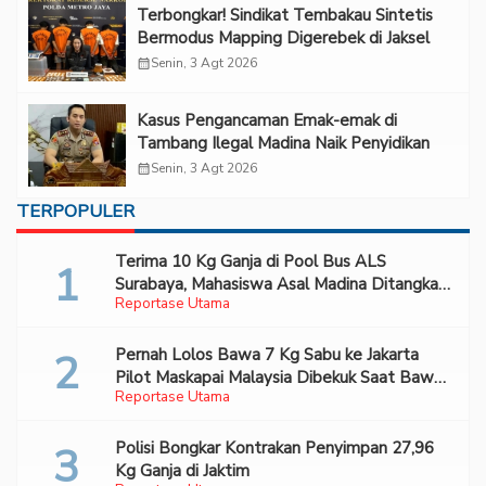
Terbongkar! Sindikat Tembakau Sintetis
Bermodus Mapping Digerebek di Jaksel
calendar_month
Senin, 3 Agt 2026
Kasus Pengancaman Emak-emak di
Tambang Ilegal Madina Naik Penyidikan
calendar_month
Senin, 3 Agt 2026
TERPOPULER
Terima 10 Kg Ganja di Pool Bus ALS
Surabaya, Mahasiswa Asal Madina Ditangkap
Reportase Utama
Bareskrim
Pernah Lolos Bawa 7 Kg Sabu ke Jakarta
Pilot Maskapai Malaysia Dibekuk Saat Bawa
Reportase Utama
70 Ribu Pil Ekstasi Di Bandara Soetta
Polisi Bongkar Kontrakan Penyimpan 27,96
Kg Ganja di Jaktim