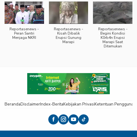
Reportasenews -
Reportasenews -
Reportasenews -
Peran Santri
Kisah Dibalik
Begini Kondisi
Menjaga NKRI
Erupsi Gunung
K0rb4n Erupsi
Marapi
Marapi Saat
Ditemukan
Beranda
Disclaimer
Index-Berita
Kebijakan Privasi
Ketentuan Pengguna
K