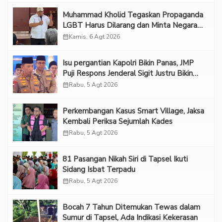
Muhammad Kholid Tegaskan Propaganda
LGBT Harus Dilarang dan Minta Negara
Melindungi Korban
calendar_month
Kamis, 6 Agt 2026
Isu pergantian Kapolri Bikin Panas, JMP
Puji Respons Jenderal Sigit Justru Bikin
“Adem”
calendar_month
Rabu, 5 Agt 2026
Perkembangan Kasus Smart Village, Jaksa
Kembali Periksa Sejumlah Kades
calendar_month
Rabu, 5 Agt 2026
81 Pasangan Nikah Siri di Tapsel Ikuti
Sidang Isbat Terpadu
calendar_month
Rabu, 5 Agt 2026
Bocah 7 Tahun Ditemukan Tewas dalam
Sumur di Tapsel, Ada Indikasi Kekerasan