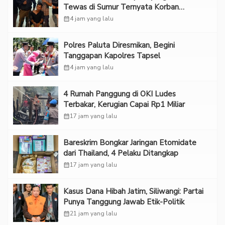
Tewas di Sumur Ternyata Korban
Kekerasan Seksual
calendar_month
4 jam yang lalu
Polres Paluta Diresmikan, Begini
Tanggapan Kapolres Tapsel
calendar_month
4 jam yang lalu
‎4 Rumah Panggung di OKI Ludes
Terbakar, Kerugian Capai Rp1 Miliar
calendar_month
17 jam yang lalu
Bareskrim Bongkar Jaringan Etomidate
dari Thailand, 4 Pelaku Ditangkap
calendar_month
17 jam yang lalu
Kasus Dana Hibah Jatim, Siliwangi: Partai
Punya Tanggung Jawab Etik-Politik
calendar_month
21 jam yang lalu