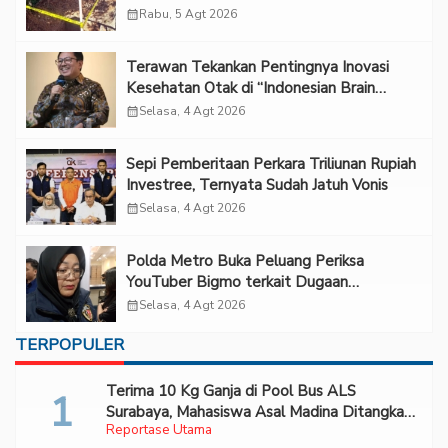
calendar_month
Rabu, 5 Agt 2026
Terawan Tekankan Pentingnya Inovasi
Kesehatan Otak di “Indonesian Brain
Forum 2026 UPN Veteran Jakarta”
calendar_month
Selasa, 4 Agt 2026
Sepi Pemberitaan Perkara Triliunan Rupiah
Investree, Ternyata Sudah Jatuh Vonis
calendar_month
Selasa, 4 Agt 2026
Polda Metro Buka Peluang Periksa
YouTuber Bigmo terkait Dugaan
Eksploitasi Anak
calendar_month
Selasa, 4 Agt 2026
TERPOPULER
Terima 10 Kg Ganja di Pool Bus ALS
Surabaya, Mahasiswa Asal Madina Ditangkap
Reportase Utama
Bareskrim