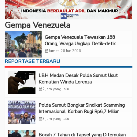
Gempa Venezuela
Gempa Venezuela Tewaskan 188
Orang, Warga Ungkap Detik-detik
Mencekam
calendar_month
Jumat, 26 Jun 2026
REPORTASE TERBARU
LBH Medan Desak Polda Sumut Usut
Kematian Winda Lorenza
calendar_month
2 jam yang lalu
Polda Sumut Bongkar Sindikat Scamming
Internasional, Korban Rugi Rp6,7 Miliar
calendar_month
3 jam yang lalu
Bocah 7 Tahun di Tapsel yang Ditemukan