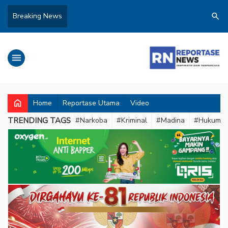
search
Breaking News
menu
home
Home
Reportase Utama
Video
TRENDING TAGS
#Narkoba
#Kriminal
#Madina
#Hukum