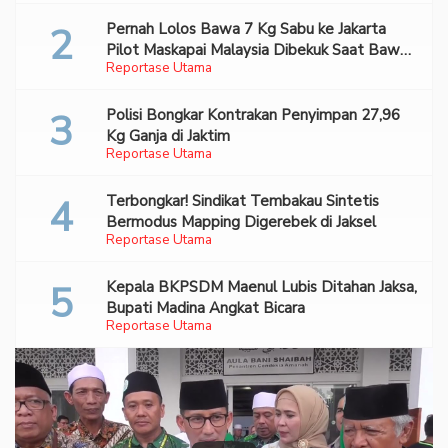
Pernah Lolos Bawa 7 Kg Sabu ke Jakarta
Pilot Maskapai Malaysia Dibekuk Saat Bawa
Reportase Utama
70 Ribu Pil Ekstasi Di Bandara Soetta
Polisi Bongkar Kontrakan Penyimpan 27,96
Kg Ganja di Jaktim
Reportase Utama
Terbongkar! Sindikat Tembakau Sintetis
Bermodus Mapping Digerebek di Jaksel
Reportase Utama
Kepala BKPSDM Maenul Lubis Ditahan Jaksa,
Bupati Madina Angkat Bicara
Reportase Utama