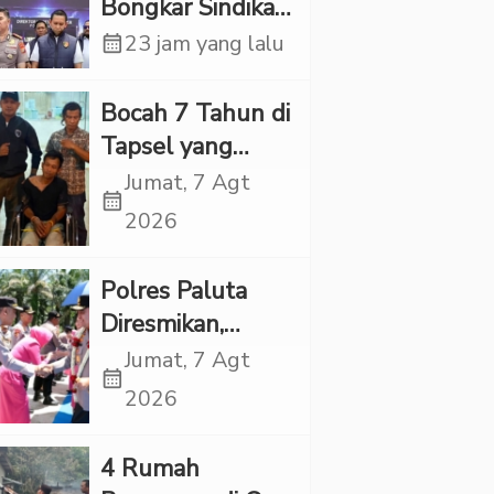
Bongkar Sindikat
Scamming
calendar_month
23 jam yang lalu
Internasional,
Korban Rugi
Bocah 7 Tahun di
Rp6,7 Miliar
Tapsel yang
Ditemukan
Jumat, 7 Agt
calendar_month
Tewas di Sumur
2026
Ternyata Korban
Kekerasan
Polres Paluta
Seksual
Diresmikan,
Begini
Jumat, 7 Agt
calendar_month
Tanggapan
2026
Kapolres Tapsel
‎4 Rumah