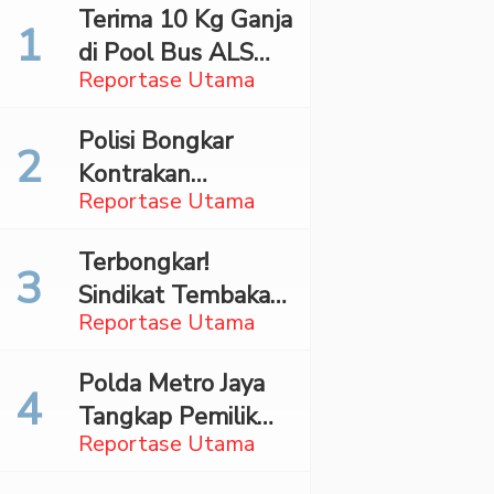
Terima 10 Kg Ganja
di Pool Bus ALS
Reportase Utama
Surabaya,
Mahasiswa Asal
Polisi Bongkar
Madina Ditangkap
Kontrakan
Bareskrim
Reportase Utama
Penyimpan 27,96
Kg Ganja di Jaktim
Terbongkar!
Sindikat Tembakau
Reportase Utama
Sintetis Bermodus
Mapping Digerebek
Polda Metro Jaya
di Jaksel
Tangkap Pemilik
Reportase Utama
Akun TikTok
Diduga Sebar