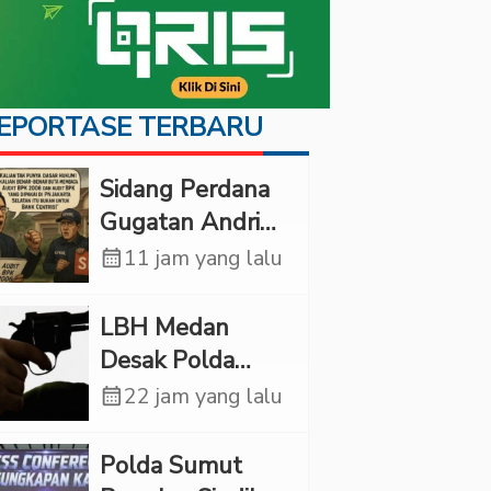
EPORTASE TERBARU
Sidang Perdana
Gugatan Andri
Tedjadharma di
calendar_month
11 jam yang lalu
PN Cibinong,
KPKNL dan
LBH Medan
PUPN Mangkir
Desak Polda
Sumut Usut
calendar_month
22 jam yang lalu
Kematian Winda
Lorenza
Polda Sumut