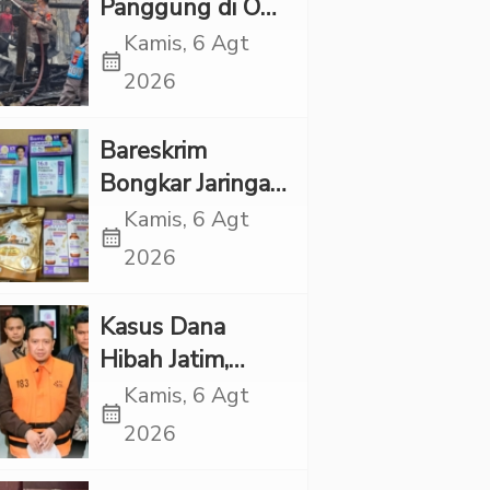
Panggung di OKI
Ludes Terbakar,
Kamis, 6 Agt
calendar_month
Kerugian Capai
2026
Rp1 Miliar
Bareskrim
Bongkar Jaringan
Etomidate dari
Kamis, 6 Agt
calendar_month
Thailand, 4
2026
Pelaku Ditangkap
Kasus Dana
Hibah Jatim,
Siliwangi: Partai
Kamis, 6 Agt
calendar_month
Punya Tanggung
2026
Jawab Etik-Politik