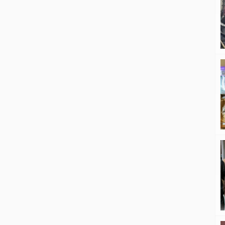
disampaikan Rachmat saat mewakili
Presiden RI dalam Hamburg
Sustainability Conference yang
berlangsung di Hamburg, Jerman,
pada 29–30 Juni 2026. ‎Dalam pidato
utamanya pada sesi High-Level
Roundtable bertajuk […]