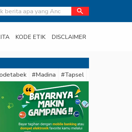
search
ITA
KODE ETIK
DISCLAIMER
odetabek
#Madina
#Tapsel
#Daerah
#Dit