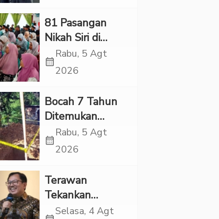
Sejumlah Kades
81 Pasangan
Nikah Siri di
Tapsel Ikuti
Rabu, 5 Agt
calendar_month
Sidang Isbat
2026
Terpadu
Bocah 7 Tahun
Ditemukan
Tewas dalam
Rabu, 5 Agt
calendar_month
Sumur di Tapsel,
2026
Ada Indikasi
Kekerasan
Terawan
Tekankan
Pentingnya
Selasa, 4 Agt