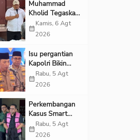
Muhammad
Kholid Tegaskan
Propaganda
Kamis, 6 Agt
calendar_month
LGBT Harus
2026
Dilarang dan
Minta Negara
Isu pergantian
Melindungi
Kapolri Bikin
Korban
Panas, JMP Puji
Rabu, 5 Agt
calendar_month
Respons Jenderal
2026
Sigit Justru Bikin
“Adem”
Perkembangan
Kasus Smart
Village, Jaksa
Rabu, 5 Agt
calendar_month
Kembali Periksa
2026