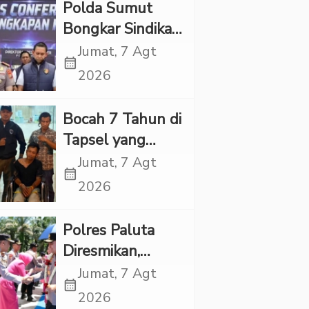
Polda Sumut
Bongkar Sindikat
Scamming
Jumat, 7 Agt
calendar_month
Internasional,
2026
Korban Rugi
Rp6,7 Miliar
Bocah 7 Tahun di
Tapsel yang
Ditemukan
Jumat, 7 Agt
calendar_month
Tewas di Sumur
2026
Ternyata Korban
Kekerasan
Polres Paluta
Seksual
Diresmikan,
Begini
Jumat, 7 Agt
calendar_month
Tanggapan
2026