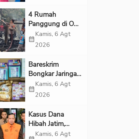
Kapolres Tapsel
‎4 Rumah
Panggung di OKI
Ludes Terbakar,
Kamis, 6 Agt
calendar_month
Kerugian Capai
2026
Rp1 Miliar
Bareskrim
Bongkar Jaringan
Etomidate dari
Kamis, 6 Agt
calendar_month
Thailand, 4
2026
Pelaku Ditangkap
Kasus Dana
Hibah Jatim,
Siliwangi: Partai
Kamis, 6 Agt