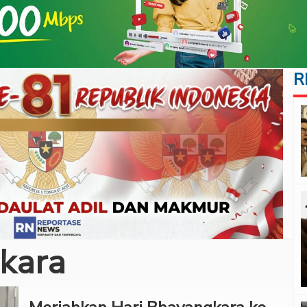
R
kara