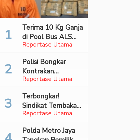
Terima 10 Kg Ganja
di Pool Bus ALS
Reportase Utama
Surabaya,
Mahasiswa Asal
Polisi Bongkar
Madina Ditangkap
Kontrakan
Bareskrim
Reportase Utama
Penyimpan 27,96
Kg Ganja di Jaktim
Terbongkar!
Sindikat Tembakau
Reportase Utama
Sintetis Bermodus
Mapping Digerebek
Polda Metro Jaya
di Jaksel
Tangkap Pemilik