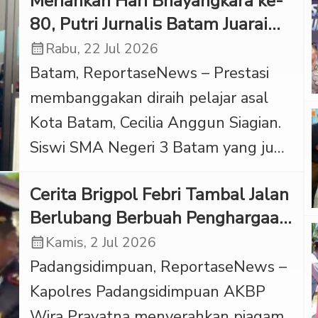
Meriahkan Hari Bhayangkara ke-
80, Putri Jurnalis Batam Juarai
Lomba Surat untuk Polisi
calendar_month
Rabu, 22 Jul 2026
Batam, ReportaseNews – Prestasi
membanggakan diraih pelajar asal
Kota Batam, Cecilia Anggun Siagian.
Siswi SMA Negeri 3 Batam yang juga
putri seorang jurnalis tersebut
Cerita Brigpol Febri Tambal Jalan
sukses meraih Juara I pada Lomba
Berlubang Berbuah Penghargaan
Menulis Surat untuk Polisi yang
di Hari Bhayangkara
calendar_month
Kamis, 2 Jul 2026
digelar dalam rangka memperingati
Padangsidimpuan, ReportaseNews –
Hari Bhayangkara ke-80 Tahun 2026.
Kapolres Padangsidimpuan AKBP
‎Keberhasilan Cecilia menjadi bukti
Wira Prayatna menyerahkan piagam