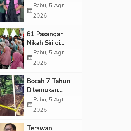
Village, Jaksa
Rabu, 5 Agt
calendar_month
Kembali Periksa
2026
Sejumlah Kades
81 Pasangan
Nikah Siri di
Tapsel Ikuti
Rabu, 5 Agt
calendar_month
Sidang Isbat
2026
Terpadu
Bocah 7 Tahun
Ditemukan
Tewas dalam
Rabu, 5 Agt
calendar_month
Sumur di Tapsel,
2026
Ada Indikasi
Kekerasan
Terawan