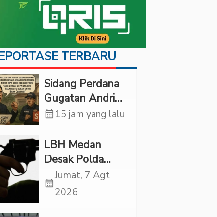
EPORTASE TERBARU
Sidang Perdana
Gugatan Andri
Tedjadharma di
calendar_month
15 jam yang lalu
PN Cibinong,
KPKNL dan
LBH Medan
PUPN Mangkir
Desak Polda
Sumut Usut
Jumat, 7 Agt
calendar_month
Kematian Winda
2026
Lorenza