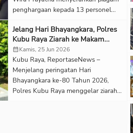
bahwa budaya literasi yang
penghargaan kepada 13 personel
ditanamkan sejak dini […]
berprestasi dalam rangkaian upacara
Jelang Hari Bhayangkara, Polres
peringatan Hari Bhayangkara ke-80
Kubu Raya Ziarah ke Makam
yang digelar di Mapolres
Pahlawan
calendar_month
Kamis, 25 Jun 2026
Padangsidimpuan, Rabu (1/7/2026).
Kubu Raya, ReportaseNews –
Berbeda dari apresiasi penegakan
Menjelang peringatan Hari
hukum biasa, momentum kali ini
Bhayangkara ke-80 Tahun 2026,
menyorotan secara khusus aksi
Polres Kubu Raya menggelar ziarah
kemanusiaan di luar tanggung jawab
rombongan di Taman Makam
rutin. Salah satunya dilakukan oleh
Pahlawan (TMP) Dharma Patria Jaya,
Brigadir Polisi (Brigpol) […]
Kabupaten Kubu Raya, Kamis
(25/6/2026). ‎Kegiatan tersebut