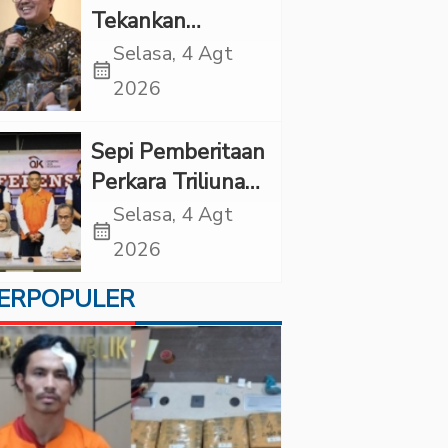
Tekankan
Pentingnya
Selasa, 4 Agt
calendar_month
Inovasi
2026
Kesehatan Otak
di “Indonesian
Sepi Pemberitaan
Brain Forum
Perkara Triliunan
2026 UPN
Rupiah Investree,
Selasa, 4 Agt
Veteran Jakarta”
calendar_month
Ternyata Sudah
2026
Jatuh Vonis
ERPOPULER