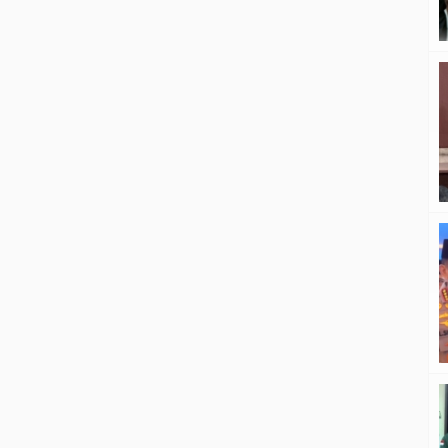
menjadi bentuk penghormatan
kepada para anggota Polri yang
telah gugur saat menjalankan tugas,
sekaligus mengingatkan pentingnya
menjaga semangat pengabdian di
tengah tantangan tugas […]