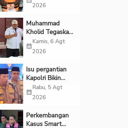
calendar_month
Punya Tanggung
2026
Jawab Etik-Politik
Muhammad
Kholid Tegaskan
Propaganda
Kamis, 6 Agt
calendar_month
LGBT Harus
2026
Dilarang dan
Minta Negara
Isu pergantian
Melindungi
Kapolri Bikin
Korban
Panas, JMP Puji
Rabu, 5 Agt
calendar_month
Respons Jenderal
2026
Sigit Justru Bikin
“Adem”
Perkembangan
Kasus Smart