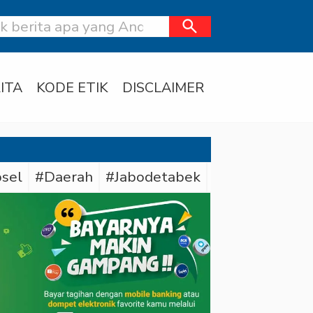
search
ITA
KODE ETIK
DISCLAIMER
sel
#Daerah
#Jabodetabek
#Polda Sumse