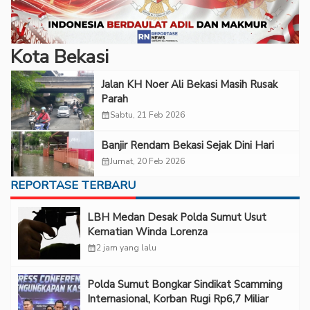
Kota Bekasi
Jalan KH Noer Ali Bekasi Masih Rusak
Parah
calendar_month
Sabtu, 21 Feb 2026
Banjir Rendam Bekasi Sejak Dini Hari
calendar_month
Jumat, 20 Feb 2026
REPORTASE TERBARU
LBH Medan Desak Polda Sumut Usut
Kematian Winda Lorenza
calendar_month
2 jam yang lalu
Polda Sumut Bongkar Sindikat Scamming
Internasional, Korban Rugi Rp6,7 Miliar