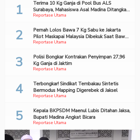
Terima 10 Kg Ganja di Pool Bus ALS
Surabaya, Mahasiswa Asal Madina Ditangkap
Reportase Utama
Bareskrim
Pernah Lolos Bawa 7 Kg Sabu ke Jakarta
Pilot Maskapai Malaysia Dibekuk Saat Bawa
Reportase Utama
70 Ribu Pil Ekstasi Di Bandara Soetta
Polisi Bongkar Kontrakan Penyimpan 27,96
Kg Ganja di Jaktim
Reportase Utama
Terbongkar! Sindikat Tembakau Sintetis
Bermodus Mapping Digerebek di Jaksel
Reportase Utama
Kepala BKPSDM Maenul Lubis Ditahan Jaksa,
Bupati Madina Angkat Bicara
Reportase Utama