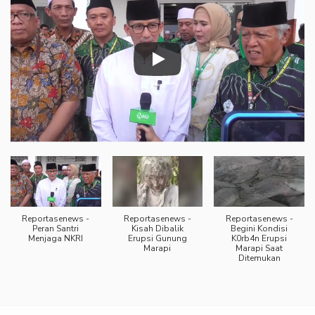
Reportasenews -
Reportasenews -
Reportasenews -
Peran Santri
Kisah Dibalik
Begini Kondisi
Menjaga NKRI
Erupsi Gunung
K0rb4n Erupsi
Marapi
Marapi Saat
Ditemukan