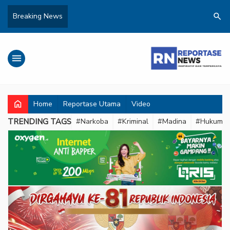
search
Breaking News
menu
home
Home
Reportase Utama
Video
TRENDING TAGS
#Narkoba
#Kriminal
#Madina
#Hukum