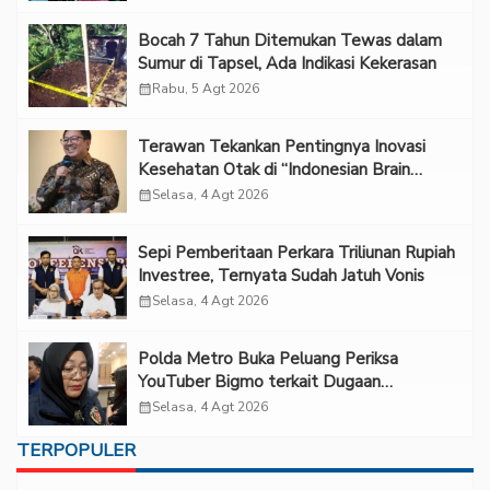
Bocah 7 Tahun Ditemukan Tewas dalam
Sumur di Tapsel, Ada Indikasi Kekerasan
calendar_month
Rabu, 5 Agt 2026
Terawan Tekankan Pentingnya Inovasi
Kesehatan Otak di “Indonesian Brain
Forum 2026 UPN Veteran Jakarta”
calendar_month
Selasa, 4 Agt 2026
Sepi Pemberitaan Perkara Triliunan Rupiah
Investree, Ternyata Sudah Jatuh Vonis
calendar_month
Selasa, 4 Agt 2026
Polda Metro Buka Peluang Periksa
YouTuber Bigmo terkait Dugaan
Eksploitasi Anak
calendar_month
Selasa, 4 Agt 2026
TERPOPULER