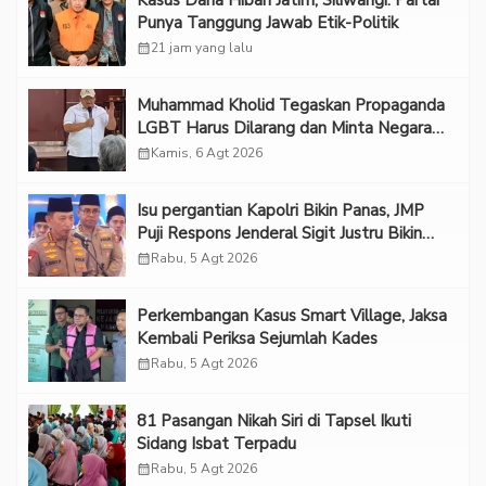
Punya Tanggung Jawab Etik-Politik
calendar_month
21 jam yang lalu
Muhammad Kholid Tegaskan Propaganda
LGBT Harus Dilarang dan Minta Negara
Melindungi Korban
calendar_month
Kamis, 6 Agt 2026
Isu pergantian Kapolri Bikin Panas, JMP
Puji Respons Jenderal Sigit Justru Bikin
“Adem”
calendar_month
Rabu, 5 Agt 2026
Perkembangan Kasus Smart Village, Jaksa
Kembali Periksa Sejumlah Kades
calendar_month
Rabu, 5 Agt 2026
81 Pasangan Nikah Siri di Tapsel Ikuti
Sidang Isbat Terpadu
calendar_month
Rabu, 5 Agt 2026