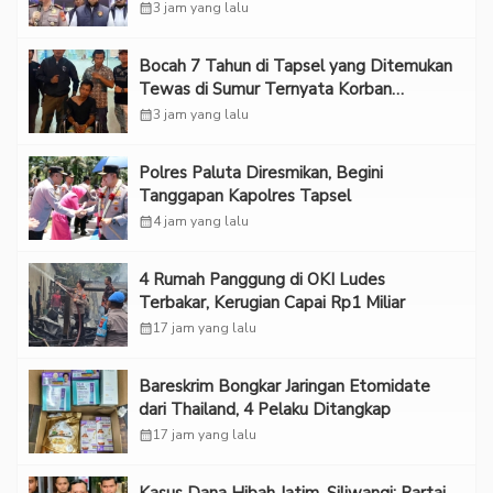
calendar_month
3 jam yang lalu
Bocah 7 Tahun di Tapsel yang Ditemukan
Tewas di Sumur Ternyata Korban
Kekerasan Seksual
calendar_month
3 jam yang lalu
Polres Paluta Diresmikan, Begini
Tanggapan Kapolres Tapsel
calendar_month
4 jam yang lalu
‎4 Rumah Panggung di OKI Ludes
Terbakar, Kerugian Capai Rp1 Miliar
calendar_month
17 jam yang lalu
Bareskrim Bongkar Jaringan Etomidate
dari Thailand, 4 Pelaku Ditangkap
calendar_month
17 jam yang lalu
Kasus Dana Hibah Jatim, Siliwangi: Partai