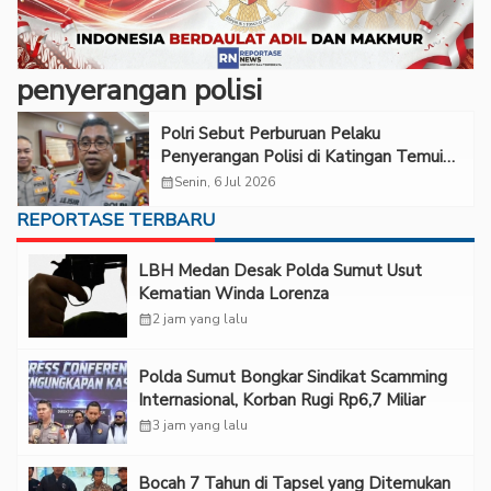
penyerangan polisi
Polri Sebut Perburuan Pelaku
Penyerangan Polisi di Katingan Temui
Titik Terang
calendar_month
Senin, 6 Jul 2026
REPORTASE TERBARU
LBH Medan Desak Polda Sumut Usut
Kematian Winda Lorenza
calendar_month
2 jam yang lalu
Polda Sumut Bongkar Sindikat Scamming
Internasional, Korban Rugi Rp6,7 Miliar
calendar_month
3 jam yang lalu
Bocah 7 Tahun di Tapsel yang Ditemukan