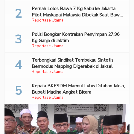
Pernah Lolos Bawa 7 Kg Sabu ke Jakarta
Pilot Maskapai Malaysia Dibekuk Saat Bawa
Reportase Utama
70 Ribu Pil Ekstasi Di Bandara Soetta
Polisi Bongkar Kontrakan Penyimpan 27,96
Kg Ganja di Jaktim
Reportase Utama
Terbongkar! Sindikat Tembakau Sintetis
Bermodus Mapping Digerebek di Jaksel
Reportase Utama
Kepala BKPSDM Maenul Lubis Ditahan Jaksa,
Bupati Madina Angkat Bicara
Reportase Utama