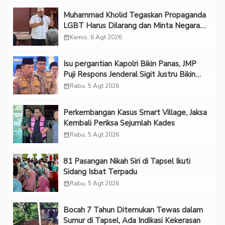
Muhammad Kholid Tegaskan Propaganda
LGBT Harus Dilarang dan Minta Negara
Melindungi Korban
calendar_month
Kamis, 6 Agt 2026
Isu pergantian Kapolri Bikin Panas, JMP
Puji Respons Jenderal Sigit Justru Bikin
“Adem”
calendar_month
Rabu, 5 Agt 2026
Perkembangan Kasus Smart Village, Jaksa
Kembali Periksa Sejumlah Kades
calendar_month
Rabu, 5 Agt 2026
81 Pasangan Nikah Siri di Tapsel Ikuti
Sidang Isbat Terpadu
calendar_month
Rabu, 5 Agt 2026
Bocah 7 Tahun Ditemukan Tewas dalam
Sumur di Tapsel, Ada Indikasi Kekerasan