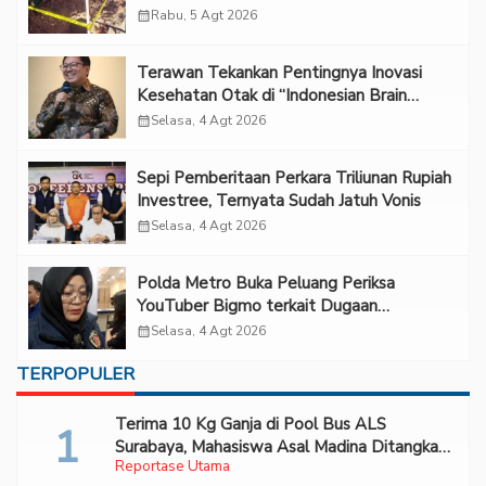
calendar_month
Rabu, 5 Agt 2026
Terawan Tekankan Pentingnya Inovasi
Kesehatan Otak di “Indonesian Brain
Forum 2026 UPN Veteran Jakarta”
calendar_month
Selasa, 4 Agt 2026
Sepi Pemberitaan Perkara Triliunan Rupiah
Investree, Ternyata Sudah Jatuh Vonis
calendar_month
Selasa, 4 Agt 2026
Polda Metro Buka Peluang Periksa
YouTuber Bigmo terkait Dugaan
Eksploitasi Anak
calendar_month
Selasa, 4 Agt 2026
TERPOPULER
Terima 10 Kg Ganja di Pool Bus ALS
Surabaya, Mahasiswa Asal Madina Ditangkap
Reportase Utama
Bareskrim