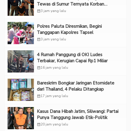
Tewas di Sumur Ternyata Korban
Kekerasan Seksual
calendar_month
3 jam yang lalu
Polres Paluta Diresmikan, Begini
Tanggapan Kapolres Tapsel
calendar_month
3 jam yang lalu
‎4 Rumah Panggung di OKI Ludes
Terbakar, Kerugian Capai Rp1 Miliar
calendar_month
16 jam yang lalu
Bareskrim Bongkar Jaringan Etomidate
dari Thailand, 4 Pelaku Ditangkap
calendar_month
17 jam yang lalu
Kasus Dana Hibah Jatim, Siliwangi: Partai
Punya Tanggung Jawab Etik-Politik
calendar_month
20 jam yang lalu