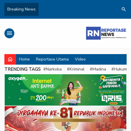
search
Breaking News
menu
home
Home
Reportase Utama
Video
TRENDING TAGS
#Narkoba
#Kriminal
#Madina
#Hukum