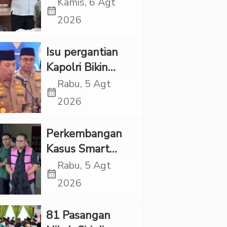
Propaganda
Kamis, 6 Agt
calendar_month
LGBT Harus
2026
Dilarang dan
Minta Negara
Isu pergantian
Melindungi
Kapolri Bikin
Korban
Panas, JMP Puji
Rabu, 5 Agt
calendar_month
Respons Jenderal
2026
Sigit Justru Bikin
“Adem”
Perkembangan
Kasus Smart
Village, Jaksa
Rabu, 5 Agt
calendar_month
Kembali Periksa
2026
Sejumlah Kades
81 Pasangan