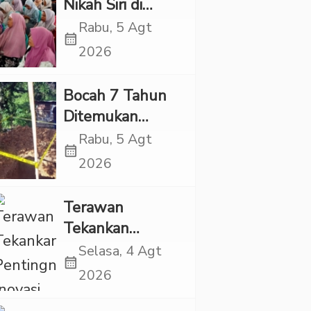
Nikah Siri di
Tapsel Ikuti
Rabu, 5 Agt
calendar_month
Sidang Isbat
2026
Terpadu
Bocah 7 Tahun
Ditemukan
Tewas dalam
Rabu, 5 Agt
calendar_month
Sumur di Tapsel,
2026
Ada Indikasi
Kekerasan
Terawan
Tekankan
Pentingnya
Selasa, 4 Agt
calendar_month
Inovasi
2026
Kesehatan Otak