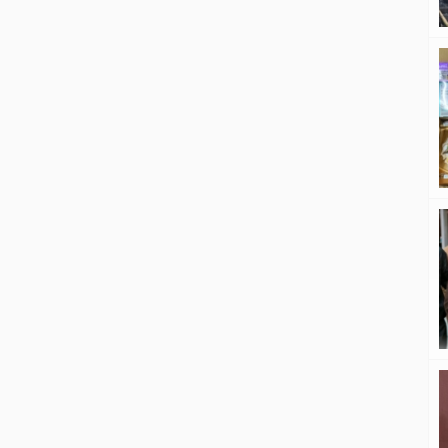
(Dirregident) Korlantas Polri Brigjen
Pol Wibowo di Gedung Korlantas
Polri, Jakarta, Senin (9/2/2026).
Hasilnya, […]