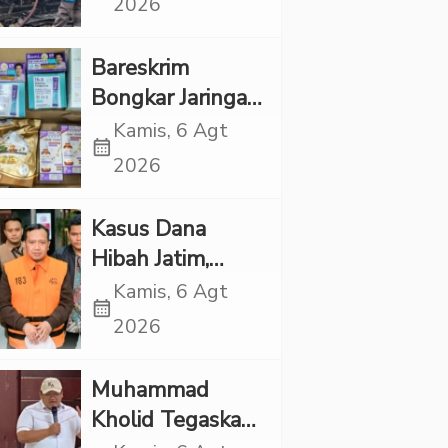
2026
Rp1 Miliar
Bareskrim
Bongkar Jaringan
Etomidate dari
Kamis, 6 Agt
calendar_month
Thailand, 4
2026
Pelaku Ditangkap
Kasus Dana
Hibah Jatim,
Siliwangi: Partai
Kamis, 6 Agt
calendar_month
Punya Tanggung
2026
Jawab Etik-Politik
Muhammad
Kholid Tegaskan