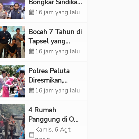
Bongkar Sindikat
Scamming
calendar_month
16 jam yang lalu
Internasional,
Korban Rugi
Bocah 7 Tahun di
Rp6,7 Miliar
Tapsel yang
Ditemukan
calendar_month
16 jam yang lalu
Tewas di Sumur
Ternyata Korban
Polres Paluta
Kekerasan
Diresmikan,
Seksual
Begini
calendar_month
16 jam yang lalu
Tanggapan
Kapolres Tapsel
‎4 Rumah
Panggung di OKI
Ludes Terbakar,
Kamis, 6 Agt
calendar_month
Kerugian Capai