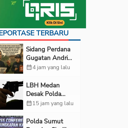
EPORTASE TERBARU
Sidang Perdana
Gugatan Andri
Tedjadharma di
calendar_month
4 jam yang lalu
PN Cibinong,
KPKNL dan
LBH Medan
PUPN Mangkir
Desak Polda
Sumut Usut
calendar_month
15 jam yang lalu
Kematian Winda
Lorenza
Polda Sumut