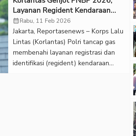
Korlantas Genjot PNBP 2026,
Layanan Regident Kendaraan
Bakal Serba Digital
calendar_month
Rabu, 11 Feb 2026
Jakarta, Reportasenews – Korps Lalu
Lintas (Korlantas) Polri tancap gas
membenahi layanan registrasi dan
identifikasi (regident) kendaraan
bermotor. Langkah ini dilakukan usai
analisis dan evaluasi Penerimaan
Negara Bukan Pajak (PNBP) tahun
anggaran 2025. ‎Evaluasi tersebut
dipimpin langsung Direktur
Registrasi dan Identifikasi