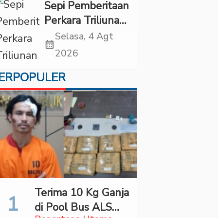
di “Indonesian
Sepi Pemberitaan
Brain Forum
Perkara Triliunan
2026 UPN
Rupiah Investree,
Selasa, 4 Agt
Veteran Jakarta”
calendar_month
Ternyata Sudah
2026
Jatuh Vonis
ERPOPULER
Terima 10 Kg Ganja
di Pool Bus ALS