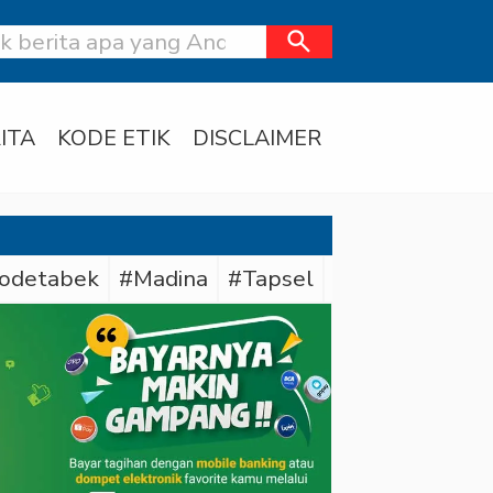
search
ITA
KODE ETIK
DISCLAIMER
odetabek
#Madina
#Tapsel
#Daerah
#Dit