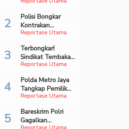
Reportase Utama
Surabaya,
Mahasiswa Asal
Polisi Bongkar
Madina Ditangkap
Kontrakan
Bareskrim
Reportase Utama
Penyimpan 27,96
Kg Ganja di Jaktim
Terbongkar!
Sindikat Tembakau
Reportase Utama
Sintetis Bermodus
Mapping Digerebek
Polda Metro Jaya
di Jaksel
Tangkap Pemilik
Reportase Utama
Akun TikTok
Diduga Sebar
Bareskrim Polri
Hoaks Ajakan
Gagalkan
Demo Turunkan
Reportase Utama
Penyelundupan