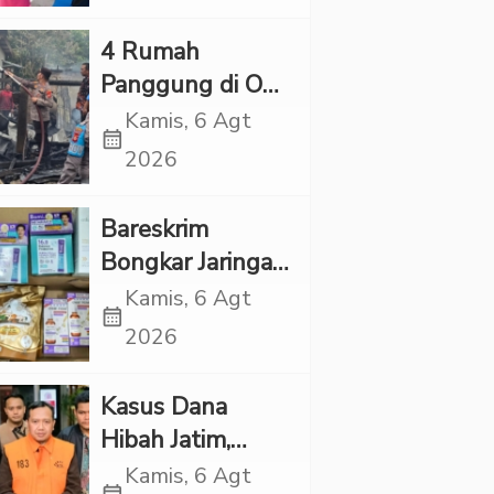
Kapolres Tapsel
‎4 Rumah
Panggung di OKI
Ludes Terbakar,
Kamis, 6 Agt
calendar_month
Kerugian Capai
2026
Rp1 Miliar
Bareskrim
Bongkar Jaringan
Etomidate dari
Kamis, 6 Agt
calendar_month
Thailand, 4
2026
Pelaku Ditangkap
Kasus Dana
Hibah Jatim,
Siliwangi: Partai
Kamis, 6 Agt