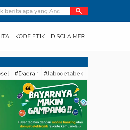
search
ITA
KODE ETIK
DISCLAIMER
sel
#Daerah
#Jabodetabek
#Polda Sumse