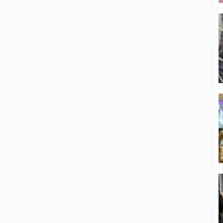
(PRSU) ke-50 di Panggung Keong,
Medan, Minggu (5/7/2026). Pemkab
Tapsel tidak hanya menampilkan
selebrasi seni, melainkan
menjadikannya momentum […]