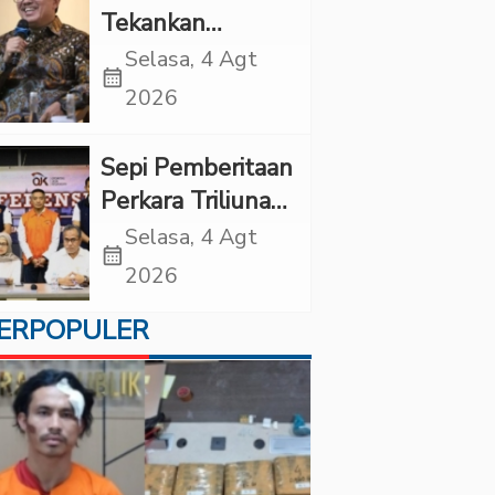
Tekankan
Pentingnya
Selasa, 4 Agt
calendar_month
Inovasi
2026
Kesehatan Otak
di “Indonesian
Sepi Pemberitaan
Brain Forum
Perkara Triliunan
2026 UPN
Rupiah Investree,
Selasa, 4 Agt
Veteran Jakarta”
calendar_month
Ternyata Sudah
2026
Jatuh Vonis
ERPOPULER