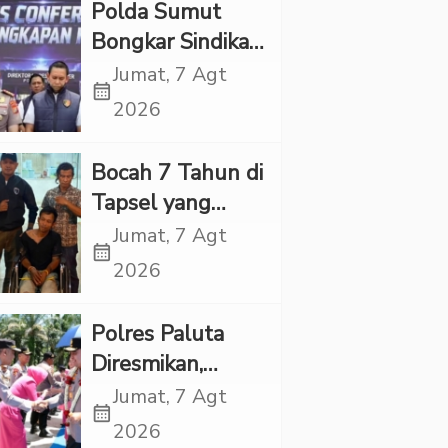
Polda Sumut
Bongkar Sindikat
Scamming
Jumat, 7 Agt
calendar_month
Internasional,
2026
Korban Rugi
Rp6,7 Miliar
Bocah 7 Tahun di
Tapsel yang
Ditemukan
Jumat, 7 Agt
calendar_month
Tewas di Sumur
2026
Ternyata Korban
Kekerasan
Polres Paluta
Seksual
Diresmikan,
Begini
Jumat, 7 Agt
calendar_month
Tanggapan
2026