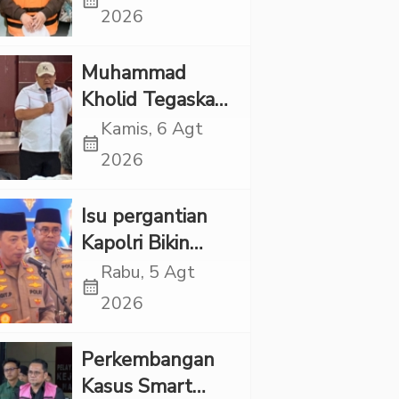
calendar_month
Punya Tanggung
2026
Jawab Etik-Politik
Muhammad
Kholid Tegaskan
Propaganda
Kamis, 6 Agt
calendar_month
LGBT Harus
2026
Dilarang dan
Minta Negara
Isu pergantian
Melindungi
Kapolri Bikin
Korban
Panas, JMP Puji
Rabu, 5 Agt
calendar_month
Respons Jenderal
2026
Sigit Justru Bikin
“Adem”
Perkembangan
Kasus Smart