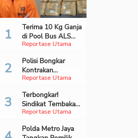
Terima 10 Kg Ganja
di Pool Bus ALS
Reportase Utama
Surabaya,
Mahasiswa Asal
Polisi Bongkar
Madina Ditangkap
Kontrakan
Bareskrim
Reportase Utama
Penyimpan 27,96
Kg Ganja di Jaktim
Terbongkar!
Sindikat Tembakau
Reportase Utama
Sintetis Bermodus
Mapping Digerebek
Polda Metro Jaya
di Jaksel
Tangkap Pemilik