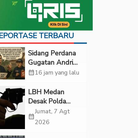
EPORTASE TERBARU
Sidang Perdana
Gugatan Andri
Tedjadharma di
calendar_month
16 jam yang lalu
PN Cibinong,
KPKNL dan
LBH Medan
PUPN Mangkir
Desak Polda
Sumut Usut
Jumat, 7 Agt
calendar_month
Kematian Winda
2026
Lorenza