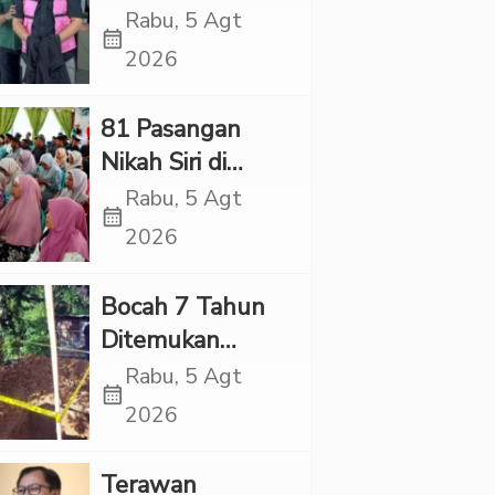
Village, Jaksa
Rabu, 5 Agt
calendar_month
Kembali Periksa
2026
Sejumlah Kades
81 Pasangan
Nikah Siri di
Tapsel Ikuti
Rabu, 5 Agt
calendar_month
Sidang Isbat
2026
Terpadu
Bocah 7 Tahun
Ditemukan
Tewas dalam
Rabu, 5 Agt
calendar_month
Sumur di Tapsel,
2026
Ada Indikasi
Kekerasan
Terawan