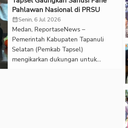
Tapsel Gaungkan Sanusi Pane
Pahlawan Nasional di PRSU
calendar_month
Senin, 6 Jul 2026
Medan, ReportaseNews –
Pemerintah Kabupaten Tapanuli
Selatan (Pemkab Tapsel)
mengikarkan dukungan untuk
mengusulkan tokoh sastra sekaligus
pendiri Himpunan Mahasiswa Islam
(HMI), Sanusi Pane, sebagai
Pahlawan Nasional di tengah
kemeriahan Malam Pagelaran Seni
Budaya Pekan Raya Sumatera Utara