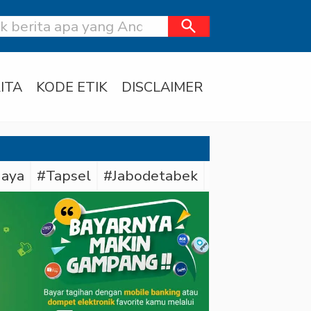
search
ITA
KODE ETIK
DISCLAIMER
Jaya
#Tapsel
#Jabodetabek
#Daerah
#Po