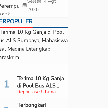
Periksa YouTuber
Selasa, 4 Agt
calendar_month
Bigmo terkait
2026
Dugaan
ERPOPULER
Eksploitasi Anak
Terima 10 Kg Ganja
di Pool Bus ALS
Reportase Utama
Surabaya,
Mahasiswa Asal
Terbongkar!
Madina Ditangkap