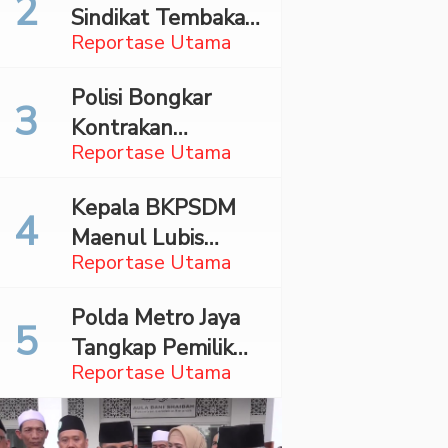
Sindikat Tembakau
Bareskrim
Reportase Utama
Sintetis Bermodus
Mapping Digerebek
Polisi Bongkar
di Jaksel
Kontrakan
Reportase Utama
Penyimpan 27,96
Kg Ganja di Jaktim
Kepala BKPSDM
Maenul Lubis
Reportase Utama
Ditahan Jaksa,
Bupati Madina
Polda Metro Jaya
Angkat Bicara
Tangkap Pemilik
Reportase Utama
Akun TikTok
Diduga Sebar
Hoaks Ajakan