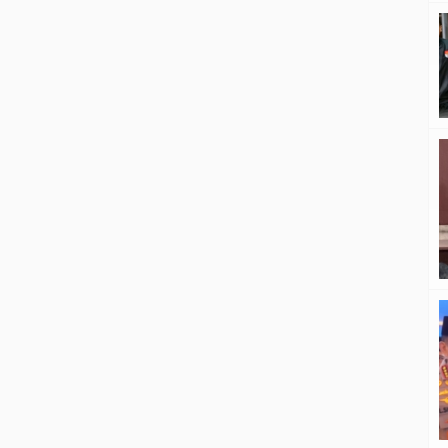
menjamin roda pemerintahan dan
pelayanan publik di Kabupaten
Langkat tidak lumpuh […]