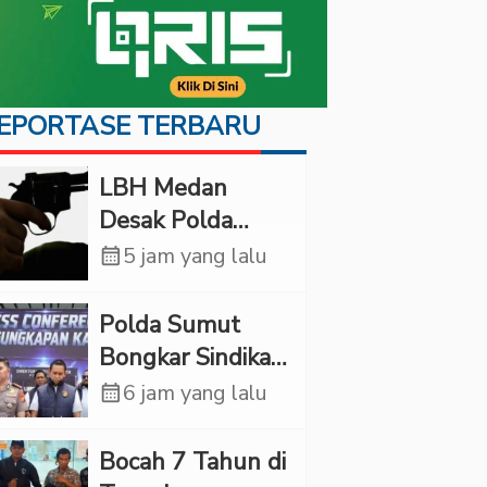
EPORTASE TERBARU
LBH Medan
Desak Polda
Sumut Usut
calendar_month
5 jam yang lalu
Kematian Winda
Lorenza
Polda Sumut
Bongkar Sindikat
Scamming
calendar_month
6 jam yang lalu
Internasional,
Korban Rugi
Bocah 7 Tahun di