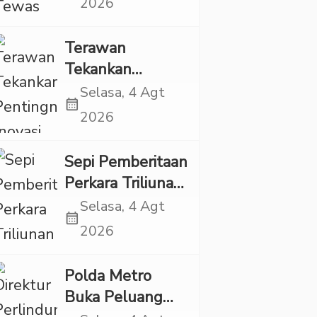
2026
Ada Indikasi
Kekerasan
Terawan
Tekankan
Pentingnya
Selasa, 4 Agt
calendar_month
Inovasi
2026
Kesehatan Otak
di “Indonesian
Sepi Pemberitaan
Brain Forum
Perkara Triliunan
2026 UPN
Rupiah Investree,
Selasa, 4 Agt
Veteran Jakarta”
calendar_month
Ternyata Sudah
2026
Jatuh Vonis
Polda Metro
Buka Peluang