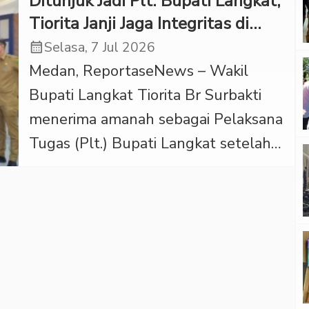
Ditunjuk Jadi Plt. Bupati Langkat,
Tiorita Janji Jaga Integritas di
Tengah Ujian
calendar_month
Selasa, 7 Jul 2026
Medan, ReportaseNews – Wakil
Bupati Langkat Tiorita Br Surbakti
menerima amanah sebagai Pelaksana
Tugas (Plt.) Bupati Langkat setelah
menerima Surat Keputusan Menteri
Dalam Negeri yang diserahkan oleh
Gubernur Sumatera Utara Bobby
Afif Nasution di Kantor Gubernur
Sumatera Utara, Medan, Senin
(6/7/2026). Penunjukan itu bertujuan