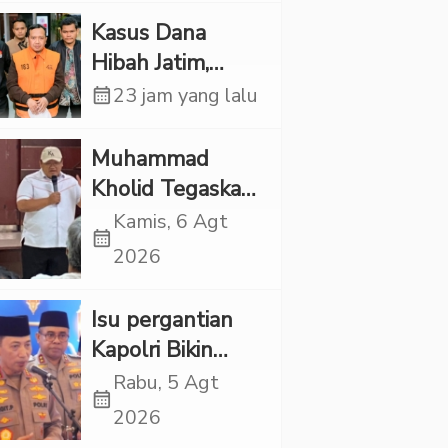
Pelaku Ditangkap
Kasus Dana
Hibah Jatim,
Siliwangi: Partai
calendar_month
23 jam yang lalu
Punya Tanggung
Jawab Etik-Politik
Muhammad
Kholid Tegaskan
Propaganda
Kamis, 6 Agt
calendar_month
LGBT Harus
2026
Dilarang dan
Minta Negara
Isu pergantian
Melindungi
Kapolri Bikin
Korban
Panas, JMP Puji
Rabu, 5 Agt
calendar_month
Respons Jenderal
2026
Sigit Justru Bikin