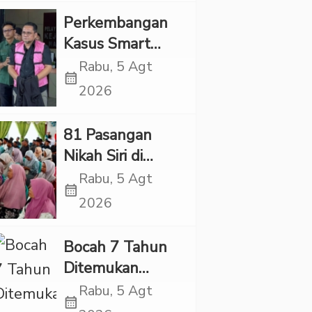
“Adem”
Perkembangan
Kasus Smart
Village, Jaksa
Rabu, 5 Agt
calendar_month
Kembali Periksa
2026
Sejumlah Kades
81 Pasangan
Nikah Siri di
Tapsel Ikuti
Rabu, 5 Agt
calendar_month
Sidang Isbat
2026
Terpadu
Bocah 7 Tahun
Ditemukan
Tewas dalam
Rabu, 5 Agt
calendar_month
Sumur di Tapsel,