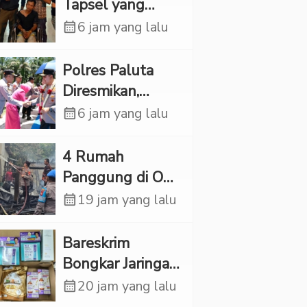
Rp6,7 Miliar
Tapsel yang
Ditemukan
calendar_month
6 jam yang lalu
Tewas di Sumur
Ternyata Korban
Polres Paluta
Kekerasan
Diresmikan,
Seksual
Begini
calendar_month
6 jam yang lalu
Tanggapan
Kapolres Tapsel
‎4 Rumah
Panggung di OKI
Ludes Terbakar,
calendar_month
19 jam yang lalu
Kerugian Capai
Rp1 Miliar
Bareskrim
Bongkar Jaringan
Etomidate dari
calendar_month
20 jam yang lalu
Thailand, 4