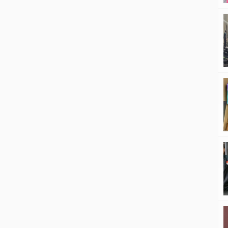
La Guaira hingga ibu kota Caracas.
Hingga Kamis, sedikitnya 188 orang
dilaporkan meninggal dunia,
sementara ribuan lainnya mengalami
luka-luka. ‎Gempa yang terjadi dalam
selang waktu singkat itu masing-
masing berkekuatan magnitudo 7,2
dan 7,5. […]