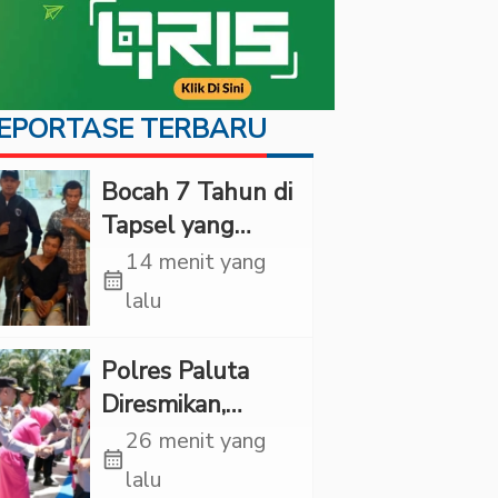
EPORTASE TERBARU
Bocah 7 Tahun di
Tapsel yang
Ditemukan
14 menit yang
calendar_month
Tewas di Sumur
lalu
Ternyata Korban
Kekerasan
Polres Paluta
Seksual
Diresmikan,
Begini
26 menit yang
calendar_month
Tanggapan
lalu