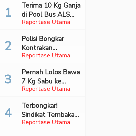
Terima 10 Kg Ganja
di Pool Bus ALS
Reportase Utama
Surabaya,
Mahasiswa Asal
Polisi Bongkar
Madina Ditangkap
Kontrakan
Bareskrim
Reportase Utama
Penyimpan 27,96
Kg Ganja di Jaktim
Pernah Lolos Bawa
7 Kg Sabu ke
Reportase Utama
Jakarta Pilot
Maskapai Malaysia
Terbongkar!
Dibekuk Saat Bawa
Sindikat Tembakau
70 Ribu Pil Ekstasi
Reportase Utama
Sintetis Bermodus
Di Bandara Soetta
Mapping Digerebek