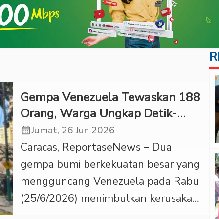
R
Gempa Venezuela Tewaskan 188
Orang, Warga Ungkap Detik-
detik Mencekam
calendar_month
Jumat, 26 Jun 2026
Caracas, ReportaseNews – Dua
gempa bumi berkekuatan besar yang
mengguncang Venezuela pada Rabu
(25/6/2026) menimbulkan kerusakan
parah di sejumlah wilayah, mulai dari