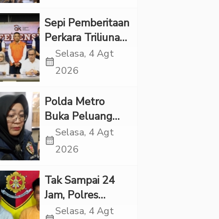
Kesehatan Otak
di “Indonesian
Sepi Pemberitaan
Brain Forum
Perkara Triliunan
2026 UPN
Rupiah Investree,
Selasa, 4 Agt
Veteran Jakarta”
calendar_month
Ternyata Sudah
2026
Jatuh Vonis
Polda Metro
Buka Peluang
Periksa YouTuber
Selasa, 4 Agt
calendar_month
Bigmo terkait
2026
Dugaan
Eksploitasi Anak
Tak Sampai 24
Jam, Polres
Tapsel Tangkap
Selasa, 4 Agt