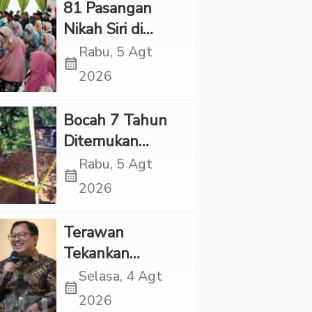
81 Pasangan
Nikah Siri di
Tapsel Ikuti
Rabu, 5 Agt
calendar_month
Sidang Isbat
2026
Terpadu
Bocah 7 Tahun
Ditemukan
Tewas dalam
Rabu, 5 Agt
calendar_month
Sumur di Tapsel,
2026
Ada Indikasi
Kekerasan
Terawan
Tekankan
Pentingnya
Selasa, 4 Agt
calendar_month
Inovasi
2026