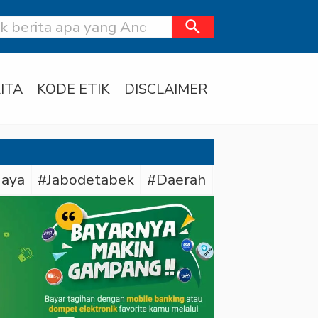
search
ITA
KODE ETIK
DISCLAIMER
Jaya
#Jabodetabek
#Daerah
#Tapsel
#Bar