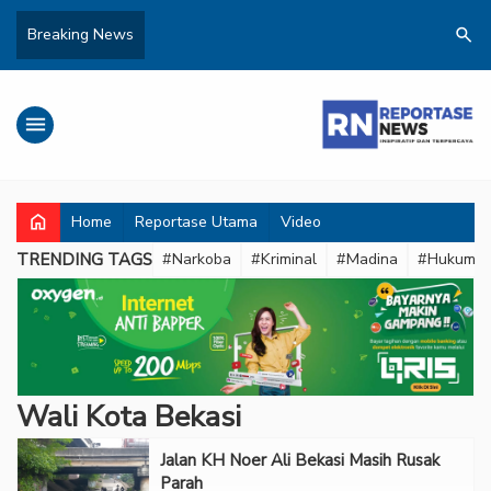
search
Breaking News
menu
home
Home
Reportase Utama
Video
TRENDING TAGS
#Narkoba
#Kriminal
#Madina
#Hukum
Wali Kota Bekasi
Jalan KH Noer Ali Bekasi Masih Rusak
Parah